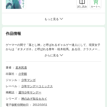
試し読み
カートへ
もっと見る
作品情報
ゲーマーの間で「落とし神」と呼ばれるギャルゲー達人にして、現実女子
からは「オタメガネ」と呼ばれる青年・桂木桂馬。ある日、クラスメート
の高原歩美に押しつけられた校舎屋上の掃除中、携帯ゲームのメールチェ
ックをしていた桂馬の元に「攻略してほしい女がいる」との挑発メールが
届く。落とし神のプライドから即座に返信すると、上空から謎の女の子・
エルシィが爆風と共に舞い降りてきて…！？
著者
若木民喜
出版社
小学館
ジャンル
少年マンガ
レーベル
少年サンデーコミックス
掲載誌
週刊少年サンデー
シリーズ
神のみぞ知るセカイ
電子版配信開始日
2012/10/11