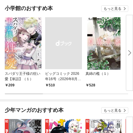
小学館のおすすめ本
もっと見る
スパダリ王子様の狂い
ビッグコミック 2026
真綿の檻（１）
こん
愛【単話】（１）
年16号（2026年8月7
（１
日発売）
209
￥510
528
5
少年マンガのおすすめ本
もっと見る