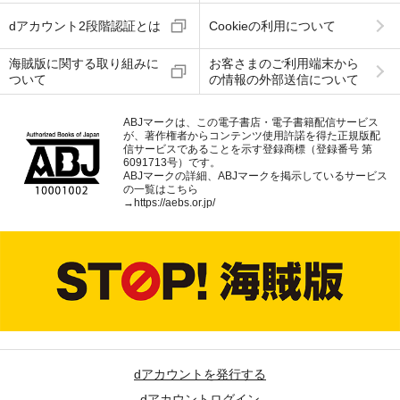
dアカウント2段階認証とは
Cookieの利用について
海賊版に関する取り組みに
お客さまのご利用端末から
ついて
の情報の外部送信について
ABJマークは、この電子書店・電子書籍配信サービス
が、著作権者からコンテンツ使用許諾を得た正規版配
信サービスであることを示す登録商標（登録番号 第
6091713号）です。
ABJマークの詳細、ABJマークを掲示しているサービス
の一覧はこちら
→
https://aebs.or.jp/
dアカウントを発行する
dアカウントログイン