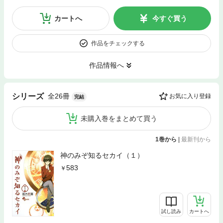
カートへ
今すぐ買う
作品をチェックする
作品情報へ
全26冊
シリーズ
お気に入り登録
完結
未購入巻をまとめて買う
1巻から
|
最新刊から
神のみぞ知るセカイ（１）
583
試し読み
カートへ