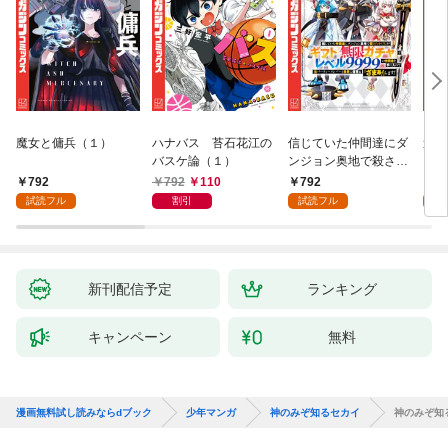
魔女と傭兵（１）
ハナバス 苔石花江の
信じていた仲間達にダ
追放
バスケ論（１）
ンジョン奥地で殺され
『自
かけたがギフト『無限
領地
792
792
110
792
7
ガチャ』でレベル９９
強の
試読フル
割引
試読フル
試
９９の仲間達を手に入
～最
れて元パーティーメン
で始
バーと世界に復讐＆
拓ス
『ざまぁ！』します！
（１
（１）
新刊配信予定
ランキング
キャンペーン
無料
漫画無料試し読みならdブック
少年マンガ
神のみぞ知るセカイ
神のみぞ知