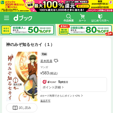
作品検索
カート
はじめての方へ
神のみぞ知るセカイ（１）
完結
若木民喜
マンガ
583
(税込)
5
pt
獲得
ポイント詳細
dカード利用でさらにポイント+2%
返品不可
試し読み