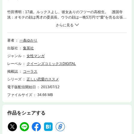
竹田博明：17歳。ルックスよし、彼女ありのフツーの高校生。 護国寺
洸：オモテの顔は秀才の委員長。ウラの顔は一晩5万円で“愛”を売る出張ホ
スト。 洸に裏の世界に導かれて、博明の日常はとんでもないことに…。
【同時収録】正しい恋愛のススメ＜特別番外編＞
著者
一条ゆかり
出版社
集英社
ジャンル
女性マンガ
レーベル
クイーンズコミックスDIGITAL
掲載誌
コーラス
シリーズ
正しい恋愛のススメ
電子版配信開始日
2013/07/12
ファイルサイズ
34.66 MB
作品をシェアする