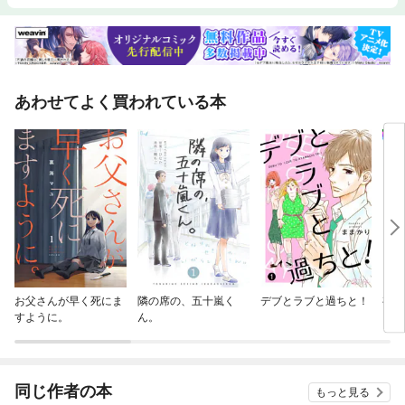
あわせてよく買われている本
お父さんが早く死にま
隣の席の、五十嵐く
デブとラブと過ちと！
有閑
すように。
ん。
同じ作者の本
もっと見る