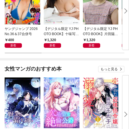
ヤングジャンプ 2026
【デジタル限定 YJ PH
【デジタル限定 YJ PH
【デ
No.36＆37合併号
OTO BOOK】十味写真
OTO BOOK】片田陽依
OT
集「続・『ぽみ』！？
写真集「羽色日和」
写真
400
1,320
1,320
1,
どこでもトレイン・ベ
リ」
新着
新着
新着
トナム篇」
女性マンガのおすすめ本
もっと見る