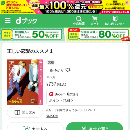
作品検索
カート
はじめての方へ
正しい恋愛のススメ 1
完結
一条ゆかり
マンガ
737
(税込)
6
pt
獲得
ポイント詳細
dカード利用でさらにポイント+2%
試し読み
返品不可
カートへ
今すぐ買う