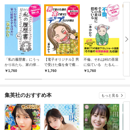
「私の履歴書」にうっ
【電子オリジナル】男
不倫、それは峠の茶屋
日曜
かり出たら、家の掃除
で受けた傷を食で癒す
に似ている たるんだ
をするはめに
とデブだけが残る た
心に一喝！！ 一条ゆ
1,760
1,760
1,760
5
るんだ心に一喝！！
かりの金言集
一条ゆかりの金言集
２
集英社のおすすめ本
もっと見る