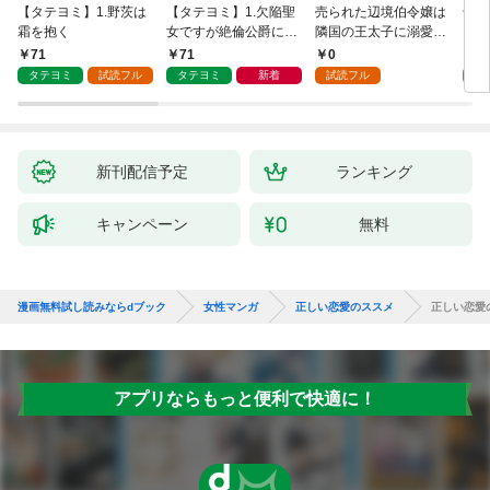
【タテヨミ】1.野茨は
【タテヨミ】1.欠陥聖
売られた辺境伯令嬢は
千鶴
霜を抱く
女ですが絶倫公爵にす
隣国の王太子に溺愛さ
に一
がられています
れる 1
【分
71
71
0
0
家の
タテヨミ
試読フル
タテヨミ
新着
試読フル
新刊配信予定
ランキング
キャンペーン
無料
漫画無料試し読みならdブック
女性マンガ
正しい恋愛のススメ
正しい恋愛の
アプリならもっと便利で快適に！