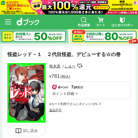
作品検索
カート
はじめての方へ
怪盗レッド－１ ２代目怪盗、デビューする☆の巻
秋木真
しゅー
781
(税込)
7
pt
獲得
ポイント詳細
dカード利用でさらにポイント+2%
返品不可
試し読み