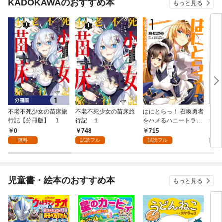
KADOKAWAのおすすめ本
もっと見る
不老不死少女の苗床旅
不老不死少女の苗床旅
はにとらっ！ 召喚勇者
ダ・
行記【分冊版】 1
行記 １
をハメるハニートラッ
年9
プ包囲網 1
0
748
715
9
無料
試読フル
試読フル
児童書・絵本のおすすめ本
もっと見る