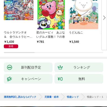
ウルトラマンテオ
星のカービィ あぶな
うどんねこ
放課
＆ 全ウルトラヒーロ
いグルメ屋敷！？の巻
を救
ー大集合 あそべるず
結成
1,430
781
1,540
8
かん
新着
新刊配信予定
ランキング
キャンペーン
無料
漫画無料試し読みならdブック
児童書・絵本
怪盗レッド
怪盗レッド－１ 