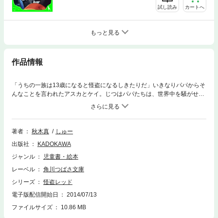
試し読み
カートへ
もっと見る
作品情報
「うちの一族は13歳になると怪盗になるしきたりだ」いきなりパパからそ
んなことを言われたアスカとケイ。じつはパパたちは、世界中を騒がせる
正義の怪盗レッドだという!?２人の怪盗修業がスタートして…！【小学中
級から ★★】
著者
秋木真
しゅー
出版社
KADOKAWA
ジャンル
児童書・絵本
レーベル
角川つばさ文庫
シリーズ
怪盗レッド
電子版配信開始日
2014/07/13
ファイルサイズ
10.86 MB