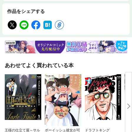
作品をシェアする
あわせてよく買われている本
王様の仕立て屋～サル
ボーイッシュ彼女が可
ドラフトキング
ソム