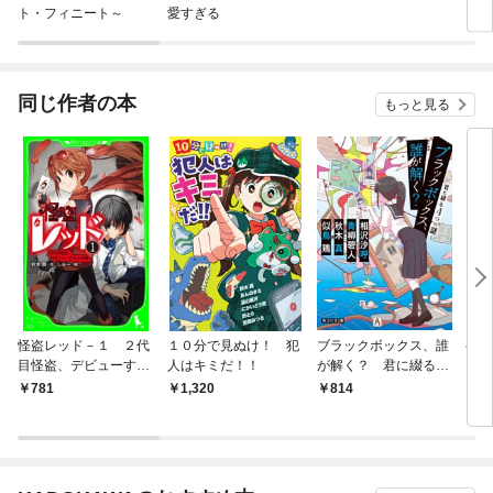
ト・フィニート～
愛すぎる
同じ作者の本
もっと見る
怪盗レッド－１ ２代
１０分で見ぬけ！ 犯
ブラックボックス、誰
半妖
目怪盗、デビューする
人はキミだ！！
が解く？ 君に綴る４
キツ
☆の巻
つの謎
前！
781
1,320
814
8