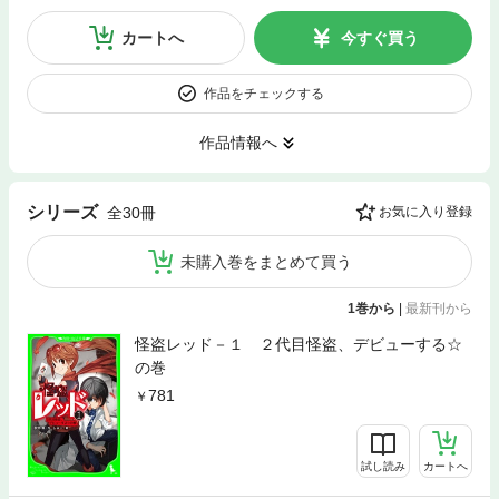
カートへ
今すぐ買う
作品をチェックする
作品情報へ
シリーズ
全30冊
お気に入り登録
未購入巻をまとめて買う
1巻から
|
最新刊から
怪盗レッド－１ ２代目怪盗、デビューする☆
の巻
781
試し読み
カートへ