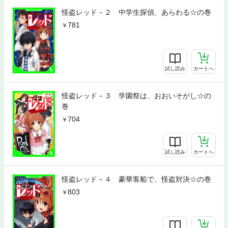
怪盗レッド－２ 中学生探偵、あらわる☆の巻
781
試し読み
カートへ
怪盗レッド－３ 学園祭は、おおいそがし☆の
巻
704
試し読み
カートへ
怪盗レッド－４ 豪華客船で、怪盗対決☆の巻
803