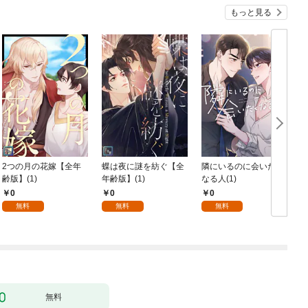
もっと見る
2つの月の花嫁【全年
蝶は夜に謎を紡ぐ【全
隣にいるのに会いたく
齢版】(1)
年齢版】(1)
なる人(1)
0
0
0
無料
無料
無料
無料