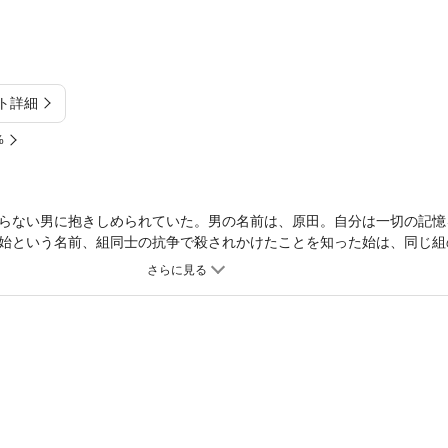
ト詳細
%
らない男に抱きしめられていた。男の名前は、原田。自分は一切の記憶
始という名前、組同士の抗争で殺されかけたことを知った始は、同じ組
だが原田は「あんたはおれの恋人だった」と言って、強引に始を抱き…
の仁侠ロマンス。