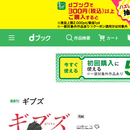
作品検索
カート
ギブズ
最新刊
完結
山中ヒコ