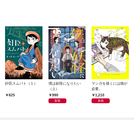
奸臣スムバト（１）
僕は妖怪になりたい
マンガを描くには猫が
（上）
必要。
990
1,210
825
新着
新着