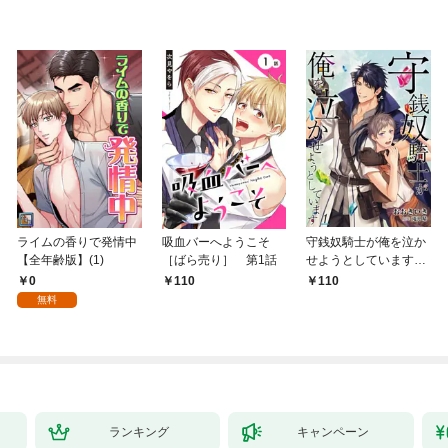
ライムの香りで発情中
吸血バーへようこそ
守銭奴騎士が俺を泣か
【全年齢版】(1)
［ばら売り］ 第1話
せようとしています
【単話】 1
0
110
110
無料
ランキング
キャンペーン