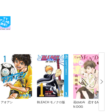
アオアシ
BLEACH モノクロ版
花ゆめAi 恋するMOO
N DOG