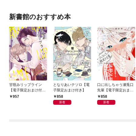
新書館のおすすめ本
甘咬みリップライン
となりあいテソロ【電
口に出しちゃう瀬兎口
【電子限定おまけ付
子限定おまけ付き】
先輩【電子限定おまけ
き】
付き】
858
858
957
新着
新着