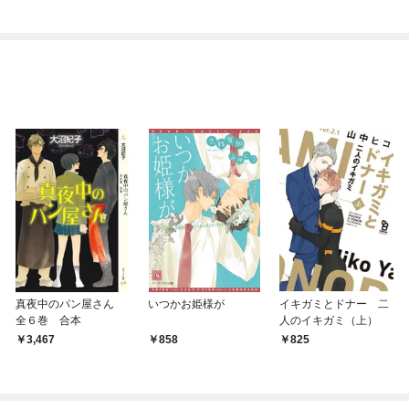
真夜中のパン屋さん
いつかお姫様が
イキガミとドナー 二
全６巻 合本
人のイキガミ（上）
3,467
858
825