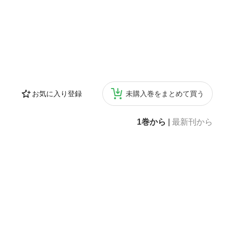
お気に入り登録
未購入巻をまとめて買う
1巻から
|
最新刊から