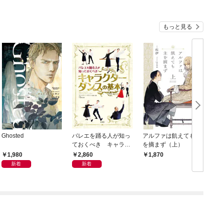
もっと見る
Ghosted
バレエを踊る人が知っ
アルファは飢えても主
ておくべき キャラク
を摘まず（上）
ターダンスの基本
1,980
2,860
1,870
新着
新着