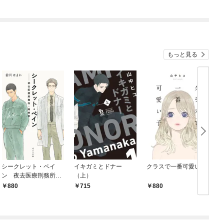
もっと見る
シークレット・ペイ
イキガミとドナー
クラスで一番可愛い子
ン 夜去医療刑務所・
（上）
南病舎
880
715
880