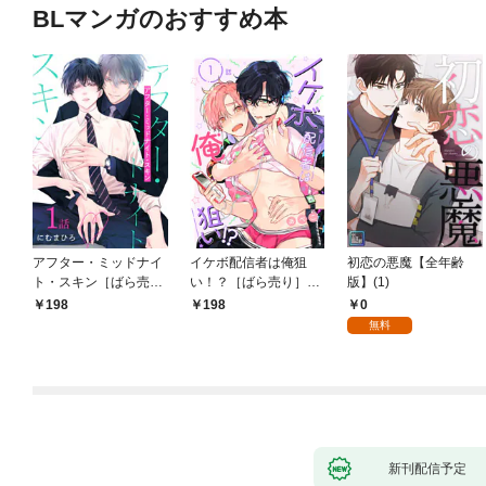
BLマンガのおすすめ本
アフター・ミッドナイ
イケボ配信者は俺狙
初恋の悪魔【全年齢
ト・スキン［ばら売
い！？［ばら売り］
版】(1)
り］ 第1話
第1話
0
198
198
無料
新刊配信予定