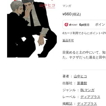
マンガ
660
(税込)
ポイン
6
pt
獲得
dカード利用でさらにポイント+2
返品不可
目覚めると土の中にいて、知
た。ヤクザだった過去と田中
原田に匿われることになる。
ない男と、過去をなくした男
著者
山中ヒコ
出版社
新書館
ジャンル
BLマンガ
レーベル
ディアプラス
掲載誌
ディアプラス