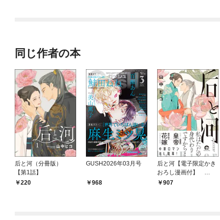
同じ作者の本
后と河（分冊版）
GUSH2026年03月号
后と河【電子限定かき
【第1話】
おろし漫画付】
（1）
220
968
907