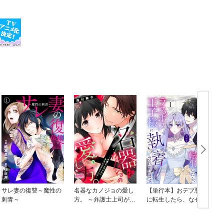
サレ妻の復讐～魔性の
名器なカノジョの愛し
【単行本】おデブ悪女
刺青～
方。 ～弁護士上司が私
に転生したら、なぜか
に本気になるそうです
ラスボス王子様に執着
～
されています