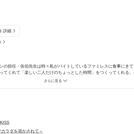
ト詳細
%
ンの担任・佐伯先生は時々私がバイトしているファミレスに食事にきて
ってくれて「楽しい二人だけのちょっとした時間」をつくってくれる。
ろがある日、少しミスをした私に先生は優しく笑って「いいよ。キスひ
寄せ、ライトなキスをしてからくちびるをイタズラっぽく少し舐める。
けど!! 一睡も出来なかった私は、次の日バイト先に先生が来なかったこ
だったけど、バイトが終わったら先生が外で待ってて「送ってく」。先
「これ以上からかわないで」と泣きながら訴えたら、先生に今度は息も
けられる。そしてそのまま先生の家に行き、やさしく服を脱がされて…
KISS
でカラダを溶かされて～