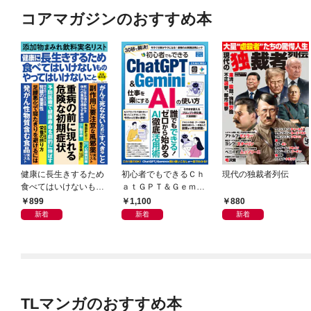
コアマガジンのおすすめ本
健康に長生きするため
初心者でもできるＣｈ
現代の独裁者列伝
食べてはいけないもの
ａｔＧＰＴ＆Ｇｅｍｉ
やってはいけないこと
ｎｉ 仕事を楽にするＡ
899
1,100
880
Ｉの使い方
新着
新着
新着
TLマンガのおすすめ本