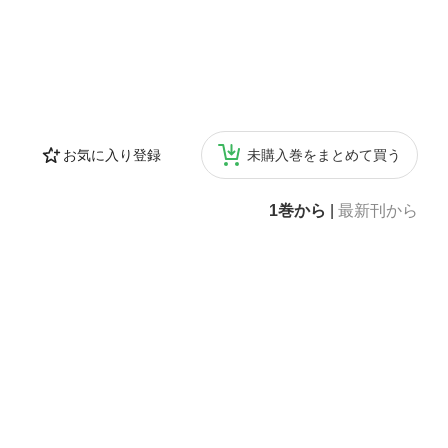
お気に入り登録
未購入巻をまとめて買う
1巻から
|
最新刊から