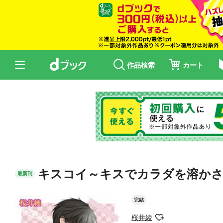
作品検索
カート
キスコイ～キスでカラダを溶か
最新刊
完結
桜井綾