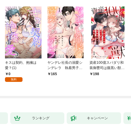
キスは契約、抱擁は
ヤンデレ社長の溺愛シ
資産100億スパダリ和
愛？(1)
ンデレラ 執着男子が
装御曹司は腹黒い獣～
見つけた本物の恋 1
イジワルな指遣いから
0
165
198
感じる圧倒的快感～ 1
無料
【電子書店限定特典付
き】
ランキング
キャンペーン