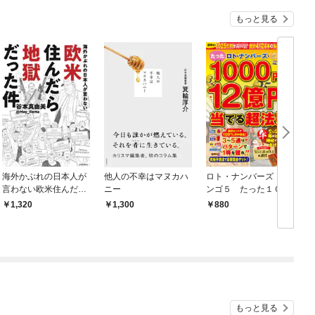
もっと見る
海外かぶれの日本人が
他人の不幸はマヌカハ
ロト・ナンバーズ・ビ
言わない欧米住んだら
ニー
ンゴ５ たった１００
地獄だった件
０円で１２億円を当て
を
1,320
1,300
880
る超法則
2
もっと見る