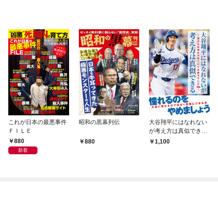
これが日本の最悪事件
昭和の黒幕列伝
大谷翔平にはなれない
ＦＩＬＥ
が考え方は真似できる-
遊びも仕事もうまくい
880
880
1,100
く大谷マインド100-
新着