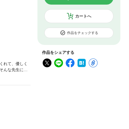
カートへ
作品をチェックする
作品をシェアする
くれて、優しく
そんな先生にど
とつで許してあ
先生、これって
とにホッとした
生の気持ちがわ
止まるほどの本
…。（キスから