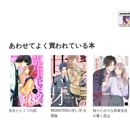
あわせてよく買われている本
先生とヒミツの恋
MONSTERの甘い牙 分
知りたがりな和泉先生
冊版
が書く恋は