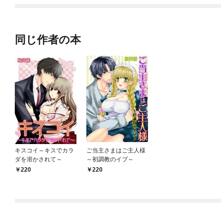
同じ作者の本
キスコイ～キスでカラ
ご当主さまはご主人様
ダを溶かされて～
～初調教のイブ～
220
220