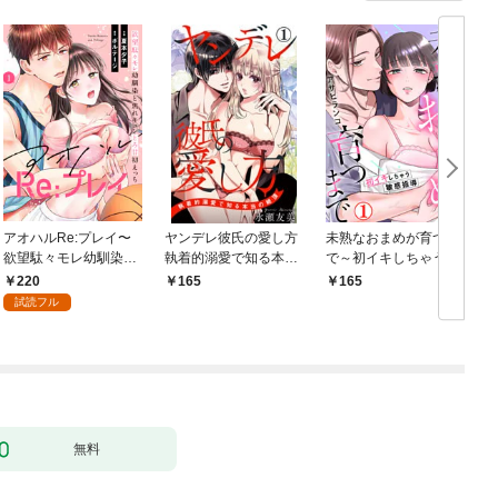
アオハルRe:プレイ〜
ヤンデレ彼氏の愛し方
未熟なおまめが育つま
欲望駄々モレ幼馴染と
執着的溺愛で知る本当
で～初イキしちゃう敏
焦れキュンとろ甘初え
の絶頂 1
感指導～1
220
165
165
っち〜（１）
試読フル
無料