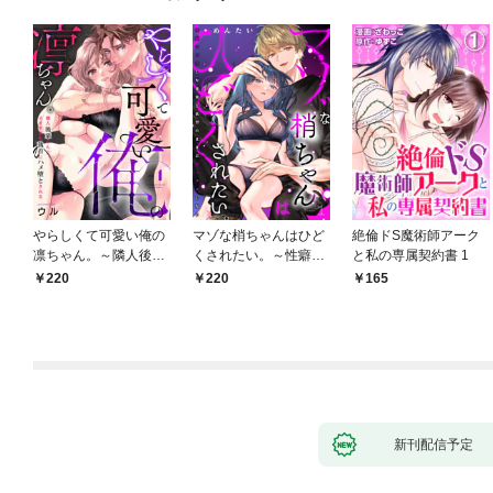
やらしくて可愛い俺の
マゾな梢ちゃんはひど
絶倫ドS魔術師アーク
凛ちゃん。～隣人後輩
くされたい。～性癖マ
と私の専属契約書 1
くんのイキすぎた執着
ッチした後輩と欲望の
220
220
165
にハメ堕とされる～(1)
ままにセックスしたら
～(1)
新刊配信予定