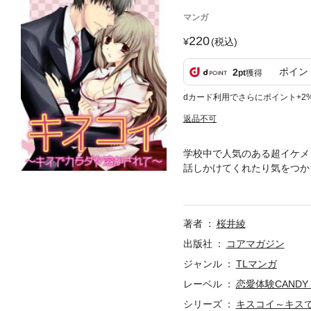
マンガ
220
(税込)
ポイン
2
pt
獲得
dカード利用でさらにポイント+2
返品不可
学校中で人気のある超イケメ
話しかけてくれたり気をつか
んどん惹かれていく私。とこ
げよう」といきなり私を引き
私のファーストキスなんです
著者
桜井綾
りさびしく思ったりフクザツ
からなくなった私は、思わず
出版社
コアマガジン
格的なキスと気持ちを打ち明
ジャンル
TLマンガ
始まる恋もある）
レーベル
恋愛体験CANDY 
シリーズ
キスコイ～キス