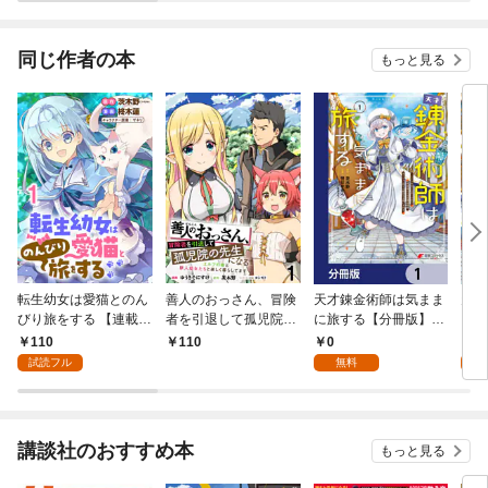
同じ作者の本
もっと見る
転生幼女は愛猫とのん
善人のおっさん、冒険
天才錬金術師は気まま
天才
びり旅をする 【連載
者を引退して孤児院の
に旅する【分冊版】
に旅
版】１
先生になるエルフの嫁
1
年後
110
0
7
110
と獣人幼女たちと楽し
世界
試読フル
無料
試
く暮らしてます 【連載
術師
版】１
で聖
～
講談社のおすすめ本
もっと見る