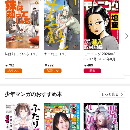
妹は知っている（１）
ヤニねこ（１）
モーニング 2026年3
ゲー
6・37号 [2026年8月6
貴族
日発売]
外れ
792
792
489
7
を駆
試読フル
試読フル
新着
試
して
少年マンガのおすすめ本
もっと見る