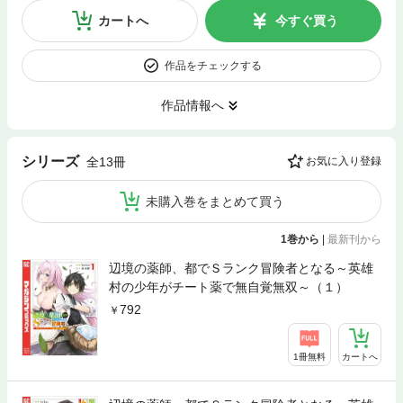
カートへ
今すぐ買う
作品をチェックする
作品情報へ
シリーズ
全13冊
お気に入り登録
未購入巻をまとめて買う
1巻から
|
最新刊から
辺境の薬師、都でＳランク冒険者となる～英雄
村の少年がチート薬で無自覚無双～（１）
792
1冊無料
カートへ