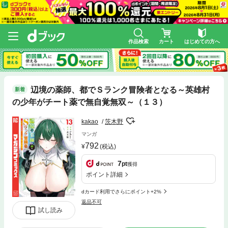
作品検索
カート
はじめての方へ
辺境の薬師、都でＳランク冒険者となる～英雄村
新着
の少年がチート薬で無自覚無双～（１３）
kakao
茨木野
マンガ
792
(税込)
7
pt
獲得
ポイント詳細
dカード利用でさらにポイント+2%
返品不可
試し読み