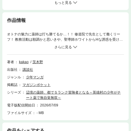
もっと見る
作品情報
オトナの魅力に薬師は打ち勝てるか…！！ 修道院で先生として働くリー
フ！ 教務活動は順調かと思いきや、聖導師ホワイトからHな誘惑を受けリ
ーフ先生は早くも我慢の限界…！？無自覚無双な幸せアーバンライフ、第
13巻！！
著者
kakao
茨木野
出版社
講談社
ジャンル
少年マンガ
掲載誌
マガジンポケット
シリーズ
辺境の薬師、都でＳランク冒険者となる～英雄村の少年がチ
ート薬で無自覚無双～
電子版配信開始日
2026/07/09
ファイルサイズ
- MB
作品をシェアする