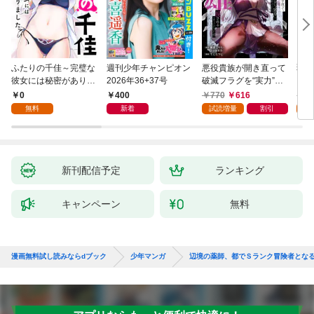
ふたりの千佳～完璧な
週刊少年チャンピオン
悪役貴族が開き直って
弱虫
彼女には秘密がありま
2026年36+37号
破滅フラグを“実力”で
IKE
した(1)
叩き折っていたら、い
0
400
770
616
6
つの間にかヒロイン達
無料
新着
試読増量
割引
試
から英雄視されるよう
になった件（コミッ
ク） 1巻
新刊配信予定
ランキング
キャンペーン
無料
漫画無料試し読みならdブック
少年マンガ
辺境の薬師、都でＳランク冒険者とな