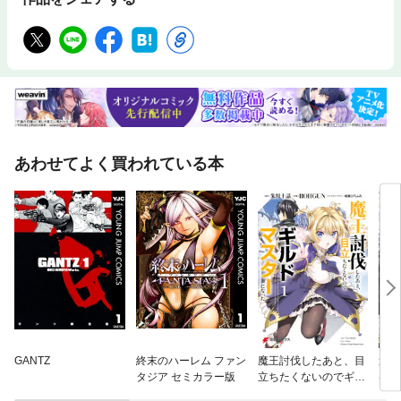
あわせてよく買われている本
GANTZ
終末のハーレム ファン
魔王討伐したあと、目
追放
タジア セミカラー版
立ちたくないのでギル
はゲ
ドマスターになった
る