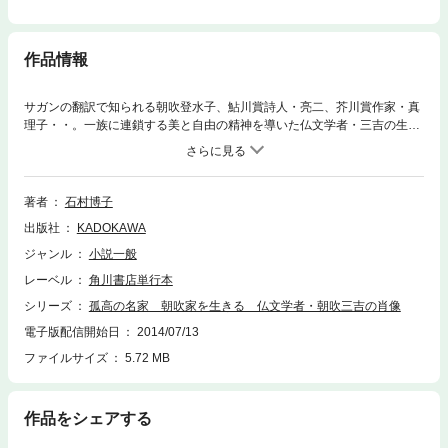
作品情報
サガンの翻訳で知られる朝吹登水子、鮎川賞詩人・亮二、芥川賞作家・真
理子・・。一族に連鎖する美と自由の精神を導いた仏文学者・三吉の生き
様と、もう一つの朝吹家の歴史を初めて明かした貴重なノンフィクショ
ン！
著者
石村博子
出版社
KADOKAWA
ジャンル
小説一般
レーベル
角川書店単行本
シリーズ
孤高の名家 朝吹家を生きる 仏文学者・朝吹三吉の肖像
電子版配信開始日
2014/07/13
ファイルサイズ
5.72 MB
作品をシェアする