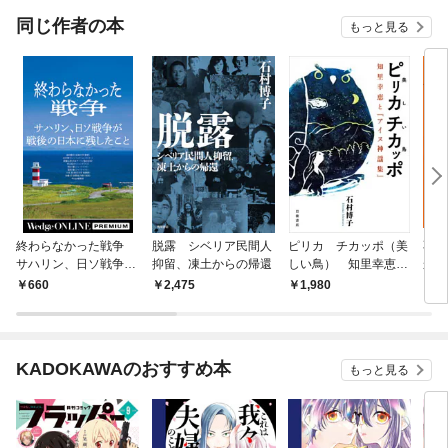
OMIC
同じ作者の本
もっと見る
終わらなかった戦争
脱露 シベリア民間人
ピリカ チカッポ（美
不完
サハリン、日ソ戦争が
抑留、凍土からの帰還
しい鳥） 知里幸恵と
か！
戦後の日本に残したこ
『アイヌ神謡集』
660
2,475
1,980
6
と
KADOKAWAのおすすめ本
もっと見る