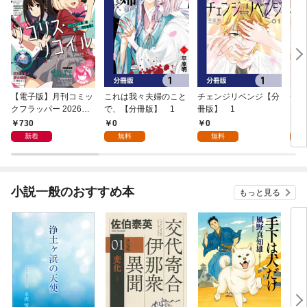
【電子版】月刊コミッ
これは我々夫婦のこと
チェンジリベンジ【分
チェ
クフラッパー 2026年9
で、【分冊版】 1
冊版】 1
月号
730
0
0
7
新着
無料
無料
試
小説一般のおすすめ本
もっと見る