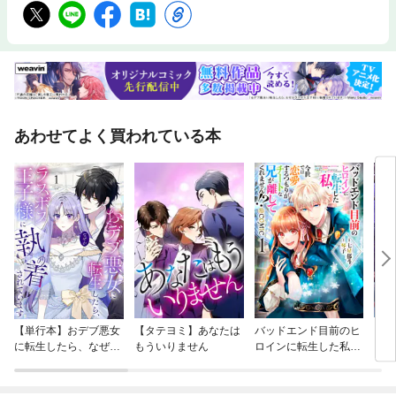
あわせてよく買われている本
【単行本】おデブ悪女
【タテヨミ】あなたは
バッドエンド目前のヒ
【タ
に転生したら、なぜか
もういりません
ロインに転生した私、
リ〜
ラスボス王子様に執着
今世では恋愛するつも
されています
りがチートな兄が離し
てくれません！？@C