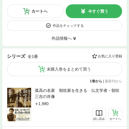
カートへ
今すぐ買う
作品をチェックする
作品情報へ
シリーズ
全1冊
お気に入り登録
未購入巻をまとめて買う
1巻から
|
最新刊から
孤高の名家 朝吹家を生きる 仏文学者・朝吹
三吉の肖像
1,980
試し読み
カートへ