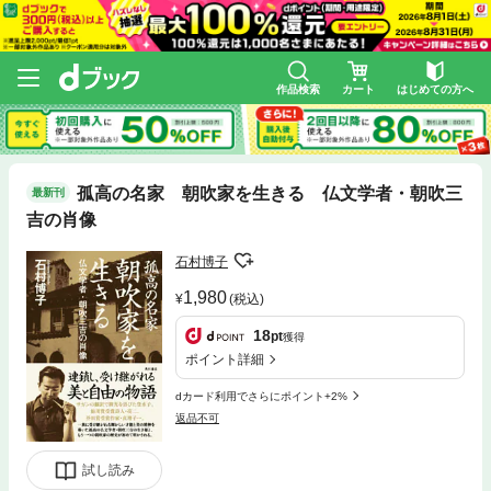
作品検索
カート
はじめての方へ
孤高の名家 朝吹家を生きる 仏文学者・朝吹三
最新刊
吉の肖像
石村博子
1,980
(税込)
18
pt
獲得
ポイント詳細
dカード利用でさらにポイント+2%
返品不可
試し読み