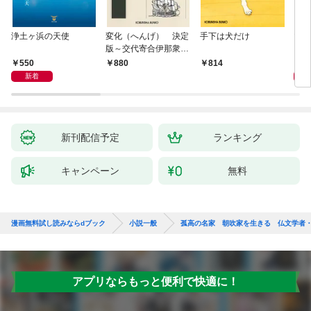
浄土ヶ浜の天使
変化（へんげ） 決定
手下は犬だけ
マリ
版～交代寄合伊那衆異
聞（1）～
550
1,
880
814
新着
新刊配信予定
ランキング
キャンペーン
無料
漫画無料試し読みならdブック
小説一般
孤高の名家 朝吹家を生きる 仏文学者
アプリならもっと便利で快適に！