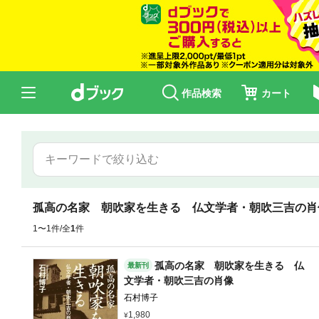
作品検索
カート
孤高の名家 朝吹家を生きる 仏文学者・朝吹三吉の肖
1〜1件/全
1
件
孤高の名家 朝吹家を生きる 仏
最新刊
文学者・朝吹三吉の肖像
石村博子
1,980