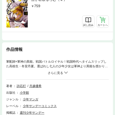
759
試し読み
カートへ
作品情報
軍配師×軍神の異能。戦国バトルロイヤル！戦国時代へタイムスリップし
た高校生・冬室丹夏。選ばれし七人の少年少女は軍神より異能を授かり戦
場を支配する「軍配師」として天下統一を命じられる！選ばれたのは7
人。しかし天下を取るのはただ1人――天下争奪バトルロイヤル、ここに
堂々開幕ッ！！
著者
詩石灯
月越優希
出版社
小学館
ジャンル
少年マンガ
レーベル
少年サンデーコミックス
掲載誌
週刊少年サンデー