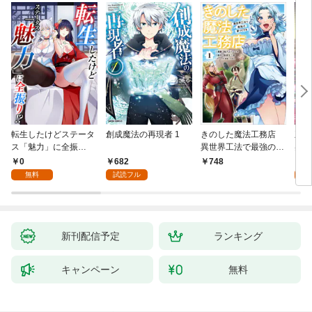
転生したけどステータ
創成魔法の再現者 1
きのした魔法工務店
王位
ス「魅力」に全振
異世界工法で最強の家
兆候
り！？(1)
づくりを（コミック）
入れ
0
682
0
748
１
る。
無料
試読フル
新刊配信予定
ランキング
キャンペーン
無料