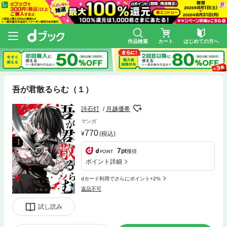
作品検索
カート
はじめての方へ
吾が君散るらむ（１）
詩石灯
月越優希
マンガ
770
(税込)
7
pt
獲得
ポイント詳細
dカード利用でさらにポイント+2%
返品不可
試し読み