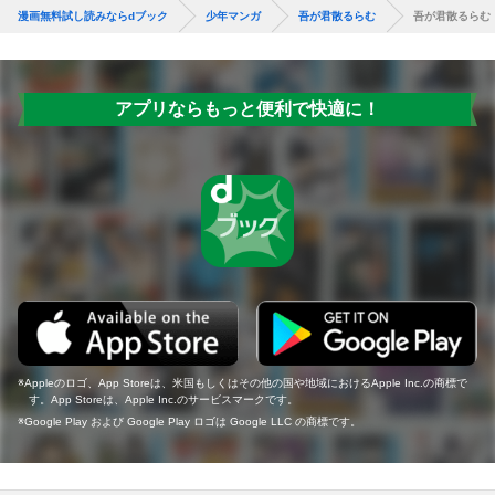
漫画無料試し読みならdブック
少年マンガ
吾が君散るらむ
吾が君散るらむ
アプリならもっと便利で快適に！
Appleのロゴ、App Storeは、米国もしくはその他の国や地域におけるApple Inc.の商標で
す。App Storeは、Apple Inc.のサービスマークです。
Google Play および Google Play ロゴは Google LLC の商標です。