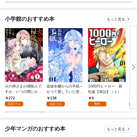
小学館のおすすめ本
もっと見る
火の神さまの掃除人で
追放令嬢からの手紙～
1000円ヒーロー 新
DIM
すが、いつの間にか花
かつて愛していた皆さ
札版【単話】（１）
9.
嫁として溺愛されてい
まへ 私のことなどお忘
272
138
0
8
ます【単話】（１）
れですか？～【単話】
試読フル
試読フル
無料
（１）
少年マンガのおすすめ本
もっと見る