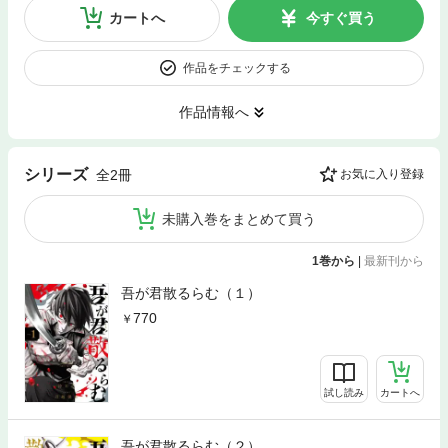
カートへ
今すぐ買う
作品をチェックする
作品情報へ
シリーズ
全2冊
お気に入り登録
未購入巻をまとめて買う
1巻から
|
最新刊から
吾が君散るらむ（１）
770
試し読み
カートへ
吾が君散るらむ（２）