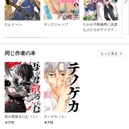
だんドーン
ヤングジャンプ
たかが子爵嫡男に高貴
【世
な人たちがグイグイき
ラッ
て困る@COMIC
た俺
れる
して
幸せ
同じ作者の本
もっと見る
まし
吾が君散るらむ（１）
テノゲカ（１）
770
770