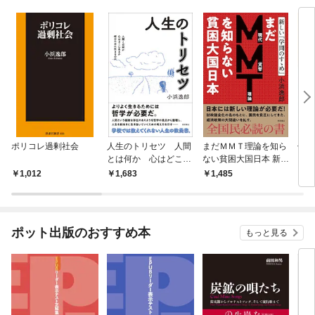
ポリコレ過剰社会
人生のトリセツ 人間
まだＭＭＴ理論を知ら
倫理
とは何か 心はどこに
ない貧困大国日本 新し
あるか 何のために生
い『学問のすゝめ』
1,012
1,683
1,485
2,
きるのか
ポット出版のおすすめ本
もっと見る