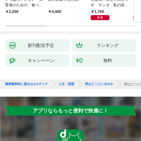
育者のための「食べな
す マンガ 私の前世
が小
い子」サポートＢＯＯ
物語
あう
1,760
2,
￥2,200
￥4,400
Ｋ 偏食・少食のお悩
新着
み解決！
新刊配信予定
ランキング
キャンペーン
無料
漫画無料試し読みならdブック
人文・思想
男はどこにいるのか
男はどこに
アプリならもっと便利で快適に！