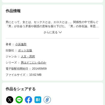
作品情報
男にとって、女とは、セックスとは、エロスとは…。関係性の中で揺らぐ
「男」が出会う矛盾や困惑の意味を掘り下げた、「男」の存在論。草思社
版（1990年）、ちくま文庫（1995年）を経て、2007年、著者の書き下ろ
しと索引を追加し復刊。初版刊行時・バブル経済末期のフェミニズムの攻
勢から、ジェンダーフリー思想への反発へと傾く現代。本質的に変わらぬ
男女関係をめぐる論考を復刊し、あらためて「男」のあり方を問う、小浜
著者
小浜逸郎
逸郎の男性論。
出版社
ポット出版
ジャンル
人文・思想
シリーズ
男はどこにいるのか
電子版配信開始日
2014/09/09
ファイルサイズ
10.62 MB
作品をシェアする