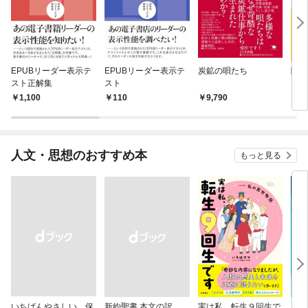
EPUBリーダー表示テ
EPUBリーダー表示テ
炭鉱の唄たち
障害
スト正解集
スト
ンパ
1,100
110
9,790
2,
人文・思想のおすすめ本
もっと見る
いちばんやさしい 保
新約聖書 本文の訳
実は私、転生９回生で
自閉