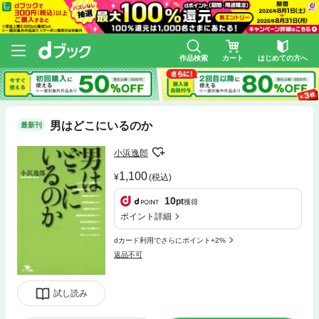
作品検索
カート
はじめての方へ
男はどこにいるのか
最新刊
小浜逸郎
1,100
(税込)
10
pt
獲得
ポイント詳細
dカード利用でさらにポイント+2%
返品不可
試し読み