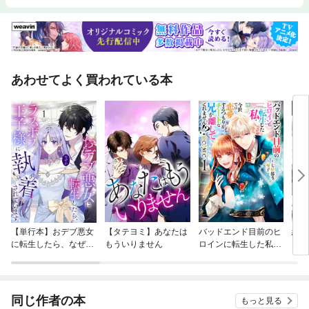
あわせてよく買われている本
【単行本】おデブ悪女
【タテヨミ】あなたは
バッドエンド目前のヒ
結界
に転生したら、なぜか
もういりません
ロインに転生した私、
ラスボス王子様に執着
今世では恋愛するつも
されています
りがチートな兄が離し
てくれません！？@C
OMIC
同じ作者の本
もっと見る