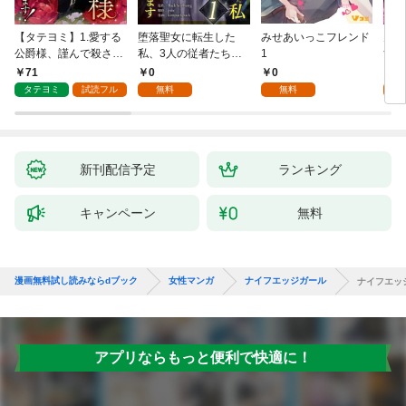
【タテヨミ】1.愛する
堕落聖女に転生した
みせあいっこフレンド
火の
公爵様、謹んで殺させ
私、3人の従者たちに
1
すが
ていただきます！
抱かれて困ってます 第
嫁と
71
0
0
2
1話
ます
タテヨミ
試読フル
無料
無料
試
新刊配信予定
ランキング
キャンペーン
無料
漫画無料試し読みならdブック
女性マンガ
ナイフエッジガール
ナイフエッ
アプリならもっと便利で快適に！