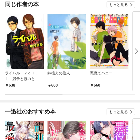
同じ作者の本
もっと見る
ライバル ｖｏｌ．
鉢植えの住人
悪魔でハニー
さく
１ 競争と協力と
638
660
660
6
一迅社のおすすめ本
もっと見る