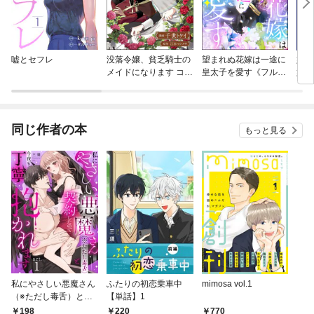
嘘とセフレ
没落令嬢、貧乏騎士の
望まれぬ花嫁は一途に
婚約
メイドになります コミ
皇太子を愛す《フルカ
嬢は
ック版（分冊版）
ラー》（分冊版）
【分
同じ作者の本
もっと見る
私にやさしい悪魔さん
ふたりの初恋乗車中
mimosa vol.1
（※ただし毒舌）と契
【単話】1
約したので今夜も丁寧
198
220
770