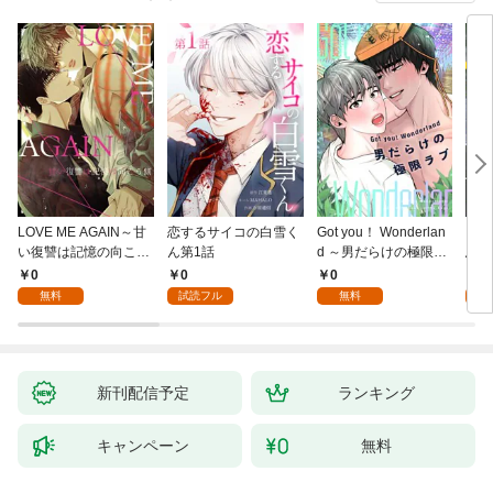
LOVE ME AGAIN～甘
恋するサイコの白雪く
Got you！ Wonderlan
ビバ
い復讐は記憶の向こう
ん第1話
d ～男だらけの極限ラ
鳥は
側～(1)
ブ～(1)
【全
0
0
0
0
無料
試読フル
無料
新刊配信予定
ランキング
キャンペーン
無料