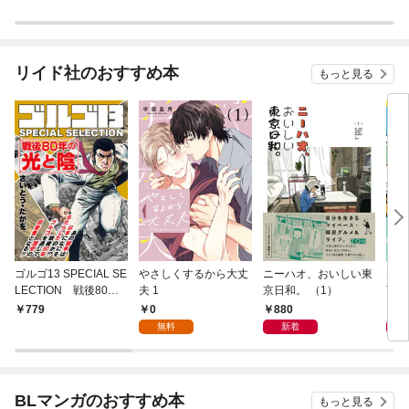
に抱かれます act.1
リイド社のおすすめ本
もっと見る
ゴルゴ13 SPECIAL SE
やさしくするから大丈
ニーハオ、おいしい東
多摩
LECTION 戦後80年
夫 1
京日和。 （1）
TY 
の光と陰
0
880
8
779
無料
新着
BLマンガのおすすめ本
もっと見る