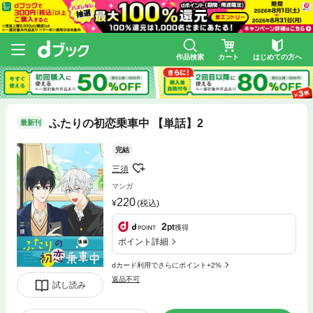
作品検索
カート
はじめての方へ
ふたりの初恋乗車中 【単話】2
最新刊
完結
三須
マンガ
220
(税込)
2
pt
獲得
ポイント詳細
dカード利用でさらにポイント+2%
返品不可
試し読み