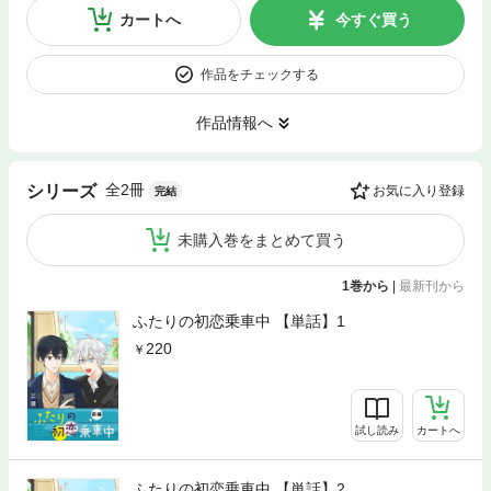
カートへ
今すぐ買う
作品をチェックする
作品情報へ
全2冊
シリーズ
お気に入り登録
完結
未購入巻をまとめて買う
1巻から
|
最新刊から
ふたりの初恋乗車中 【単話】1
220
試し読み
カートへ
ふたりの初恋乗車中 【単話】2