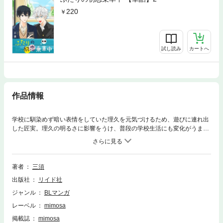
220
試し読み
カートへ
作品情報
学校に馴染めず暗い表情をしていた理久を元気づけるため、遊びに連れ出
した匠実。理久の明るさに影響をうけ、普段の学校生活にも変化がうまれ
た匠実は「そのままの理久で大丈夫」と伝える。元気を取り戻した理久の
様子に安心していると、お礼と一緒に頬にキスをされ…… ※本電子書籍
は『mimosa vol.23』収録の「ふたりの初恋乗車中 後編」と同じ内容で
す。
著者
三須
出版社
リイド社
ジャンル
BLマンガ
レーベル
mimosa
掲載誌
mimosa