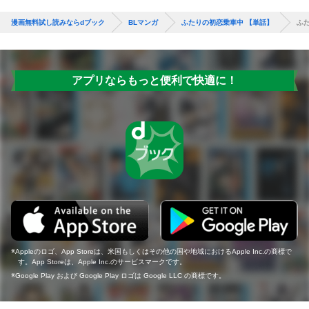
漫画無料試し読みならdブック
BLマンガ
ふたりの初恋乗車中 【単話】
ふ
アプリならもっと便利で快適に！
Appleのロゴ、App Storeは、米国もしくはその他の国や地域におけるApple Inc.の商標で
す。App Storeは、Apple Inc.のサービスマークです。
Google Play および Google Play ロゴは Google LLC の商標です。