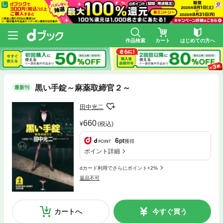
作品検索
カート
はじめての方へ
黒い手錠～麻薬取締官２～
最新刊
田中光二
660
(税込)
6
pt
獲得
ポイント詳細
dカード利用でさらにポイント+2%
返品不可
カートへ
今すぐ買う