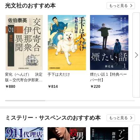
光文社のおすすめ本
もっと見る
変化（へんげ） 決定
手下は犬だけ
煙たい話 1【特典ペー
鬼役
版～交代寄合伊那衆異
パー付】
聞（1）～
880
814
220
7
ミステリー・サスペンスのおすすめ本
もっと見る