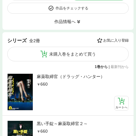
作品をチェックする
作品情報へ
シリーズ
全2冊
お気に入り登録
未購入巻をまとめて買う
1巻から
|
最新刊から
麻薬取締官（ドラッグ・ハンター）
660
カートへ
黒い手錠～麻薬取締官２～
660