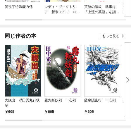
警視庁特殊能力係
レディ・ヴィクトリ
英語の階級 執事は
誘惑
ア 新米メイド ロー
「上流の英語」を話す
紀一
ズの秘密
のか？
同じ作者の本
もっと見る
大脱出 浮田秀丸行状
霧丸斬妖剣 一心剣
薩摩隠密行 一心剣
秘剣
記
605
605
605
6