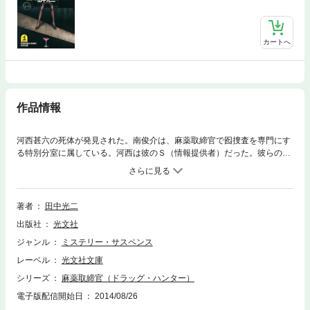
カートへ
作品情報
河西甚六の死体が発見された。南俊介は、麻薬取締官で囮捜査を専門にす
る特別分室に属している。河西は彼のＳ（情報提供者）だった。彼らの任
務には必要な存在であるＳは、売人を装うなど暴力団との間で危ない橋を
渡ることも多い。自責の念に駆られ深酒をした南を待ち受けていたのは、
甘美な罠だった……！？ 実際に起きている信じ難い癒着を描く、好評新
企画第二弾！
著者
田中光二
出版社
光文社
ジャンル
ミステリー・サスペンス
レーベル
光文社文庫
シリーズ
麻薬取締官（ドラッグ・ハンター）
電子版配信開始日
2014/08/26