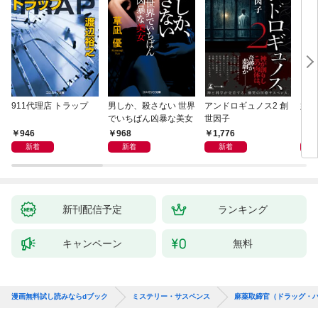
911代理店 トラップ
男しか、殺さない 世界
アンドロギュノス2 創
姐御
でいちばん凶暴な美女
世因子
946
968
1,776
1,
新着
新着
新着
新刊配信予定
ランキング
キャンペーン
無料
漫画無料試し読みならdブック
ミステリー・サスペンス
麻薬取締官（ドラッグ・