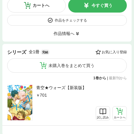
カートへ
今すぐ買う
作品をチェックする
作品情報へ
全1冊
シリーズ
お気に入り登録
完結
未購入巻をまとめて買う
1巻から
|
最新刊から
青空★ウォーズ【新装版】
701
試し読み
カートへ