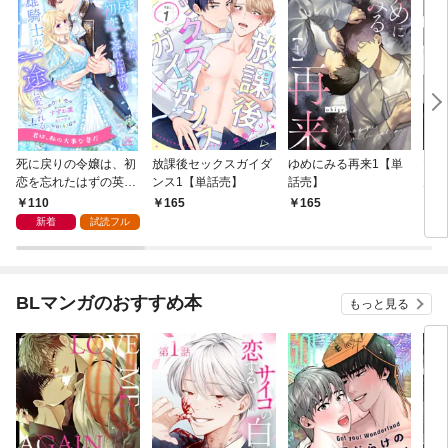
死に戻りの令嬢は、初
放課後セックスガイダ
ゆめにみる再来1【単
マジ
恋を忘れたはずの英雄
ンス1【単話売】
話売】
ん・
騎士から一途に愛され
話売
110
165
165
2
る【１】
新着
試読フル
BLマンガのおすすめ本
もっと見る