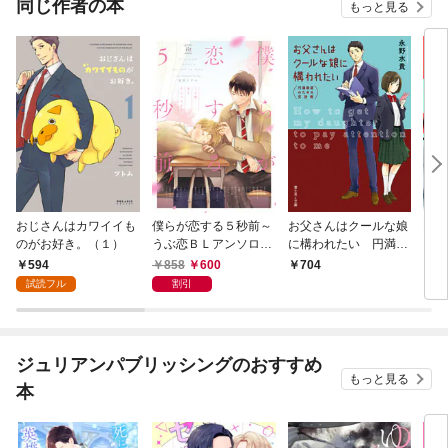
同じ作者の本
もっと見る
おじさんはカワイイも
僕らが恋する５秒前～
お父さんはクールな娘
Dri
のがお好き。（１）
うぶ恋ＢＬアンソロジ
に構われたい 円満家
シの
ー～【電子コミック限
庭のための交渉術
版限
594
858
600
704
6
定特典付き】
付】
試読フル
割引
ジュリアンパブリッシングのおすすめ
もっと見る
本