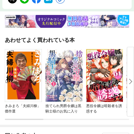
あわせてよく買われている本
きみまろ「夫婦川柳」
捨てられ男爵令嬢は黒
悪役令嬢は暗殺者を誘
悲劇
傑作選
騎士様のお気に入り
惑する
外道
の為