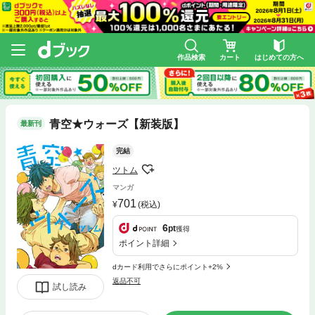
作品検索
カート
はじめての方へ
青空★ウォーズ【新装版】
最新刊
完結
ツトム
マンガ
701
(税込)
6
pt
獲得
ポイント詳細
dカード利用でさらにポイント+2%
返品不可
試し読み