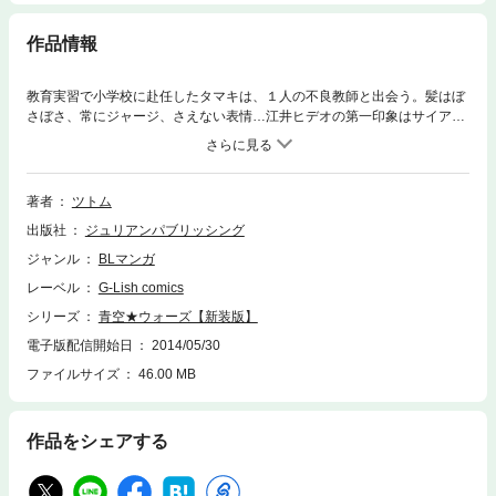
作品情報
教育実習で小学校に赴任したタマキは、１人の不良教師と出会う。髪はぼ
さぼさ、常にジャージ、さえない表情…江井ヒデオの第一印象はサイア
ク！なのに、ヒデオの姉であり、自分の担当教員でもあるリカコの厳命
で、突然同居することになって――！？先輩教師と一つ屋根の下？ヒミツ
な恋の教育実習♪
著者
ツトム
出版社
ジュリアンパブリッシング
ジャンル
BLマンガ
レーベル
G-Lish comics
シリーズ
青空★ウォーズ【新装版】
電子版配信開始日
2014/05/30
ファイルサイズ
46.00 MB
作品をシェアする