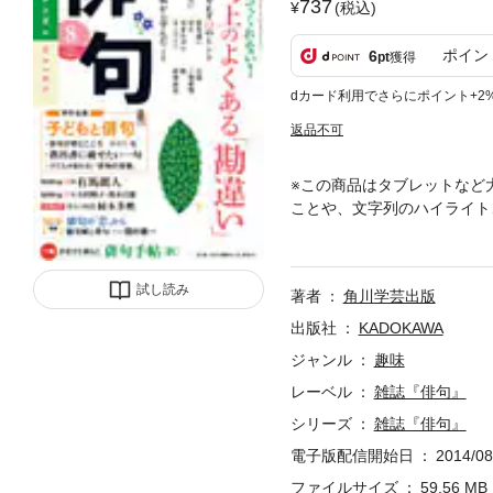
737
(税込)
ポイン
6
pt
獲得
dカード利用でさらにポイント+2
返品不可
※この商品はタブレットなど
ことや、文字列のハイライト
い！ 作句上のよくある「勘
や特性についての間違った思
ゲストは装丁家の間村俊一氏
試し読み
著者
角川学芸出版
子・鈴木貞雄／作品16句…
キ・添削用紙は付きません。
出版社
KADOKAWA
じめご了承ください
ジャンル
趣味
レーベル
雑誌『俳句』
シリーズ
雑誌『俳句』
電子版配信開始日
2014/08
ファイルサイズ
59.56 MB