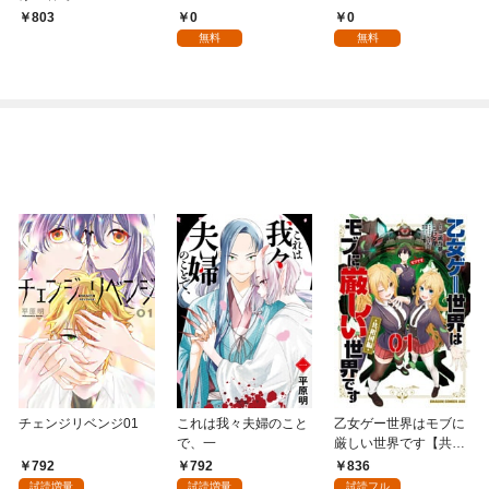
0
0
803
無料
無料
チェンジリベンジ01
これは我々夫婦のこと
乙女ゲー世界はモブに
で、一
厳しい世界です【共和
国編】 ０１
792
792
836
試読増量
試読増量
試読フル