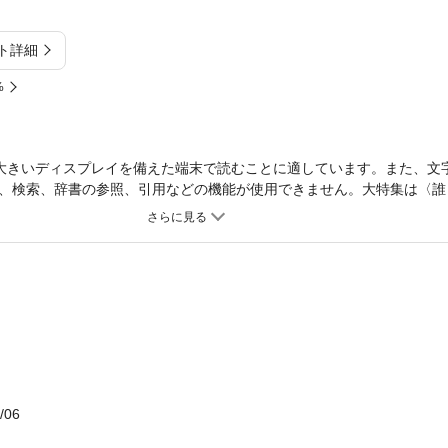
ト詳細
%
大きいディスプレイを備えた端末で読むことに適しています。また、文
、検索、辞書の参照、引用などの機能が使用できません。大特集は〈誰
違い」〉。俳句を始めて数年の人が陥りやすい作句の落とし穴とは──
い込みや勘違いをリセットして、俳句上達の道へ！好評連載「俳句の窓
。特別特集は「子どもと俳句」。●特別作品50句…有馬朗人／特別作品2
山本洋子・中村和弘／新鋭俳人20句競詠…進藤剛至・三村凌霄※電子版
あらかじめご了承ください。※電子版ではプレゼントの応募や投句がで
/06