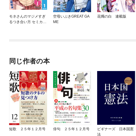
モネさんのマジメすぎ
空母いぶきGREAT GA
花燭の白 連載版
るつき合い方 セミカラ
ME
ー 分冊版
同じ作者の本
短歌 ２５年１２月号
俳句 ２５年１２月号
ビギナーズ 日本国憲
法