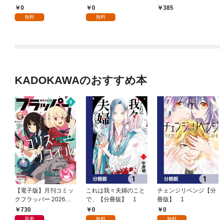
0
0
385
無料
無料
KADOKAWAのおすすめ本
【電子版】月刊コミッ
これは我々夫婦のこと
チェンジリベンジ【分
クフラッパー 2026年9
で、【分冊版】 1
冊版】 1
月号
730
0
0
新着
無料
無料