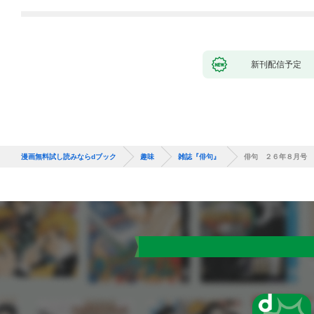
新刊配信予定
漫画無料試し読みならdブック
趣味
雑誌『俳句』
俳句 ２６年８月号