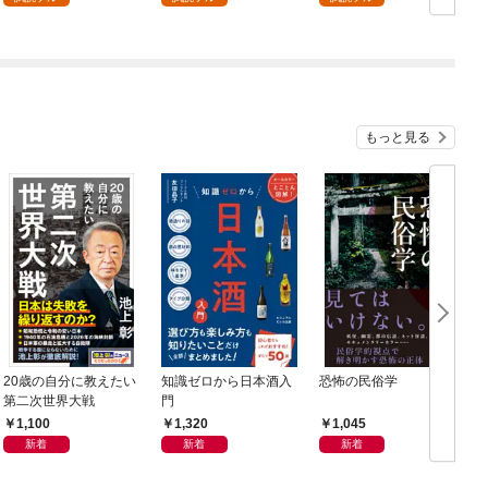
もっと見る
20歳の自分に教えたい
知識ゼロから日本酒入
恐怖の民俗学
週
第二次世界大戦
門
年
1,100
1,320
1,045
新着
新着
新着