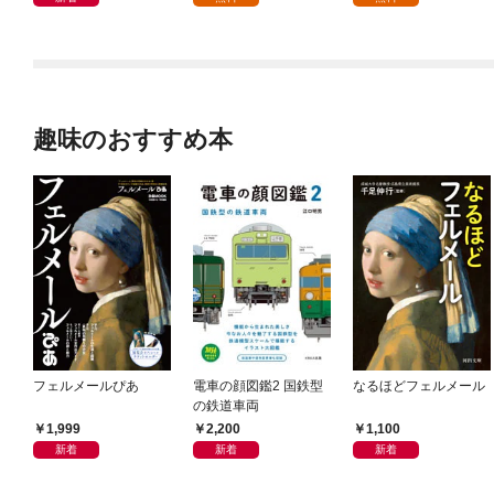
趣味のおすすめ本
フェルメールぴあ
電車の顔図鑑2 国鉄型
なるほどフェルメール
の鉄道車両
1,999
2,200
1,100
新着
新着
新着