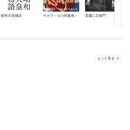
昭和天皇物語
サガラ～Ｓの同素体～
雲霧仁左衛門
もっと見る