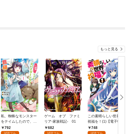
もっと見る
私、蜘蛛なモンスター
ゲーム オブ ファミ
この素晴らしい世界に
をテイムしたので、ス
リア-家族戦記- 01
祝福を！(1)【電子特別
パイダーシルクで裁縫
版】
792
682
748
を頑張ります！ 1
試読フル
試読フル
試読フル