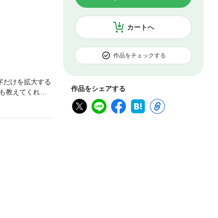
カートへ
作品をチェックする
字だけを拡大する
作品をシェアする
も教えてくれな
。俳句独特の手法
から」の今回の
1句…石田郷
には読者投句ハガ
きません。あらか