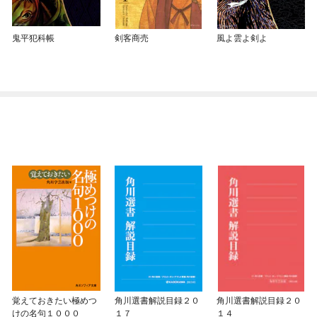
鬼平犯科帳
剣客商売
風よ雲よ剣よ
覚えておきたい極めつ
角川選書解説目録２０
角川選書解説目録２０
けの名句１０００
１７
１４