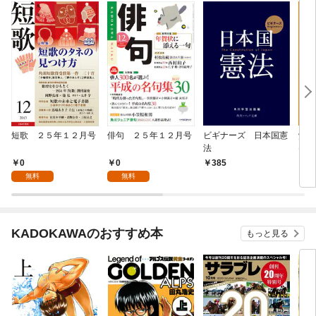
短歌 ２５年１２月号
俳句 ２５年１２月号
ビギナーズ 日本国憲
覚え
法
けの
0
0
385
8
無料
無料
KADOKAWAのおすすめ本
もっと見る