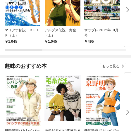
マリアナ伝説 ＤＥＥ
アルプス伝説 黄金
サラブレ 2015年10月
西郷
Ｐ（上）
（上）
号
1,045
1,045
495
7
趣味のおすすめ本
もっと見る
機動警察パトレイバー
毛糸だま2026年秋号 v
機動警察パトレイバー
機動