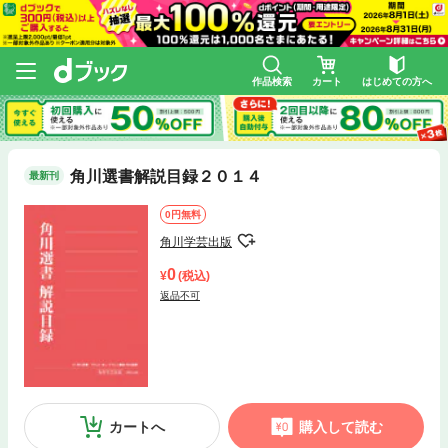
作品検索
カート
はじめての方へ
角川選書解説目録２０１４
最新刊
0円無料
角川学芸出版
0
(税込)
返品不可
カートへ
購入して読む