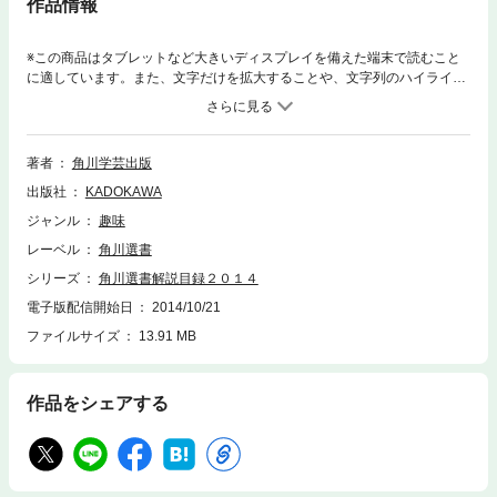
作品情報
※この商品はタブレットなど大きいディスプレイを備えた端末で読むこと
に適しています。また、文字だけを拡大することや、文字列のハイライ
ト、検索、辞書の参照、引用などの機能が使用できません。読書の愉し
み、知の活力、知の現在をひろがりのあるテーマでやさしく説く、これが
角川選書です。歴史と国文学を中心にラインナップされてきたこれまでの
方向性を強化し、新たに美術・哲学・社会学など、現在との接点をたいせ
著者
角川学芸出版
つにした「知の広がり」をめざします。※掲載されているタイトルは2014
出版社
KADOKAWA
年4月現在、書店で購入可能なものです。
ジャンル
趣味
レーベル
角川選書
シリーズ
角川選書解説目録２０１４
電子版配信開始日
2014/10/21
ファイルサイズ
13.91 MB
作品をシェアする