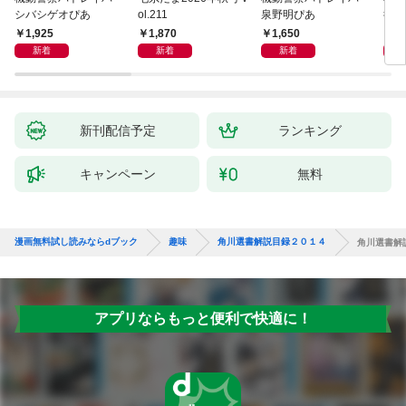
シバシゲオぴあ
ol.211
泉野明ぴあ
後藤
1,925
1,870
1,650
1,
新着
新着
新着
新刊配信予定
ランキング
キャンペーン
無料
漫画無料試し読みならdブック
趣味
角川選書解説目録２０１４
角川選書解
アプリならもっと便利で快適に！