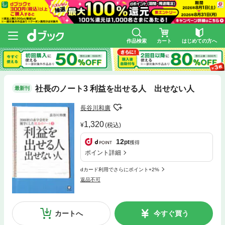
作品検索
カート
はじめての方へ
社長のノート3 利益を出せる人 出せない人
最新刊
長谷川和廣
1,320
(税込)
12
pt
獲得
ポイント詳細
dカード利用でさらにポイント+2%
返品不可
カートへ
今すぐ買う