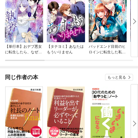
【単行本】おデブ悪女
【タテヨミ】あなたは
バッドエンド目前のヒ
【タ
に転生したら、なぜか
もういりません
ロインに転生した私、
リ〜
ラスボス王子様に執着
今世では恋愛するつも
されています
りがチートな兄が離し
てくれません！？@C
OMIC
同じ作者の本
もっと見る