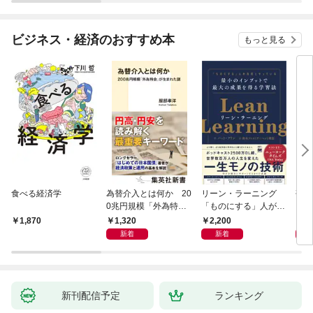
ビジネス・経済のおすすめ本
もっと見る
食べる経済学
為替介入とは何か 20
リーン・ラーニング
研究
0兆円規模「外為特
「ものにする」人が自
会」が生まれた謎
然とやっている 最小の
1,320
2,200
5,
1,870
インプットで最大の成
新着
新着
果を得る学習法
新刊配信予定
ランキング