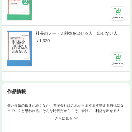
カートへ
社長のノート3 利益を出せる人 出せない人
1,320
カートへ
作品情報
長い景気の低迷が続くなか、赤字会社はこれからますます増える時代にな
っていくと思われる。そんな時代だからこそ、会社に「利益を出せる人」
がどれだけ多くいるか、が勝負になってくる。では「利益を出せる人」と
はどんな人か?営業職や商品開発の人が上げてくる目に見える売上だけで
はなく、総務や経理、営業事務の人など各管理部門の社員も含めたすべて
の社員が「利益を出せる人」にならなくてはならない。これまでの『社長