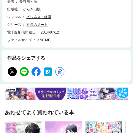
著者
長谷川和廣
のノート』シリーズ1と2にくらべて、「いかにして利益を出すか、利益を
出版社
かんき出版
出す社員になるには?」に重点を置いた内容。社長や管理職だけでなく、
若いビジネスパーソンまで幅広く読んでほしい一冊。
ジャンル
ビジネス・経済
シリーズ
社長のノート
電子版配信開始日
2014/07/12
ファイルサイズ
3.90 MB
作品をシェアする
あわせてよく買われている本