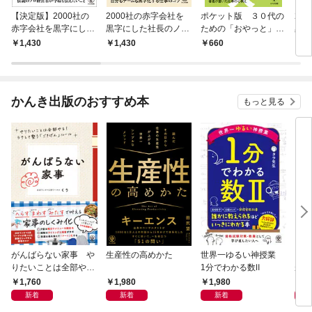
【決定版】2000社の
2000社の赤字会社を
ポケット版 ３０代の
20
赤字会社を黒字にした
黒字にした社長のノー
ための「おやっと」ノ
黒字
社長のノートfinal
ト利益を出すリーダー
ート
ト
1,430
1,430
660
1,
が必ずやっていること
かんき出版のおすすめ本
もっと見る
がんばらない家事 や
生産性の高めかた
世界一ゆるい神授業
もし
りたいことは全部や
1分でわかる数Ⅱ
がう
る！ラクして整う「ご
1,760
1,980
1,980
1,
きげん」ルール
新着
新着
新着