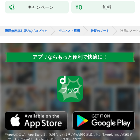
キャンペーン
無料
漫画無料試し読みならdブック
ビジネス・経済
社長のノート
社長のノート
アプリならもっと便利で快適に！
Appleのロゴ、App Storeは、米国もしくはその他の国や地域におけるApple Inc.の商標で
す。App Storeは、Apple Inc.のサービスマークです。