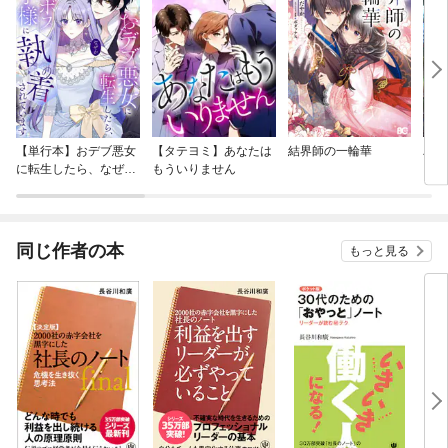
【単行本】おデブ悪女
【タテヨミ】あなたは
結界師の一輪華
バッ
に転生したら、なぜか
もういりません
ロイ
ラスボス王子様に執着
今世
されています
りが
てく
OMI
同じ作者の本
もっと見る