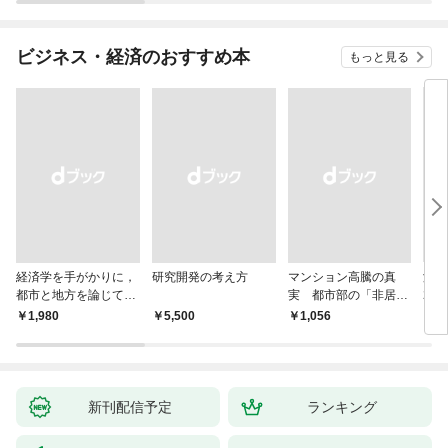
ビジネス・経済のおすすめ本
もっと見る
経済学を手がかりに，
研究開発の考え方
マンション高騰の真
海事
都市と地方を論じてみ
実 都市部の「非居住
20
よう
化」が街を壊す
時代
￥1,980
￥5,500
￥1,056
￥1,
邦船
新刊配信予定
ランキング