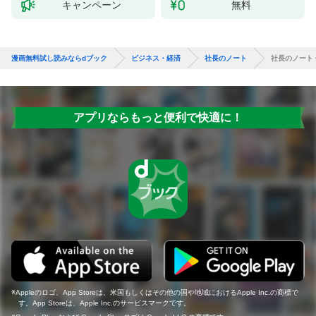
キャンペーン
無料
漫画無料試し読みならdブック
ビジネス・経済
社長のノート
社長のノート
アプリならもっと便利で快適に！
Appleのロゴ、App Storeは、米国もしくはその他の国や地域におけるApple Inc.の商標で
す。App Storeは、Apple Inc.のサービスマークです。