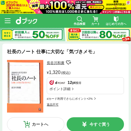
作品検索
カート
はじめての方へ
社長のノート 仕事に大切な「気づきメモ」
長谷川和廣
1,320
(税込)
12
pt
獲得
ポイント詳細
dカード利用でさらにポイント+2%
返品不可
カートへ
今すぐ買う