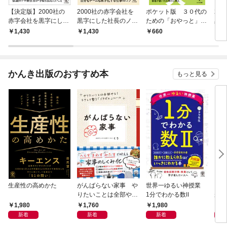
【決定版】2000社の
2000社の赤字会社を
ポケット版 ３０代の
20
赤字会社を黒字にした
黒字にした社長のノー
ための「おやっと」ノ
黒字
社長のノートfinal
ト利益を出すリーダー
ート
ト
1,430
1,430
660
1,
が必ずやっていること
かんき出版のおすすめ本
もっと見る
生産性の高めかた
がんばらない家事 や
世界一ゆるい神授業
もし
りたいことは全部や
1分でわかる数Ⅱ
がう
る！ラクして整う「ご
1,980
1,760
1,980
1,
きげん」ルール
新着
新着
新着