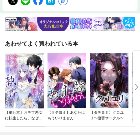
あわせてよく買われている本
【単行本】おデブ悪女
【タテヨミ】あなたは
【タテヨミ】クロユ
病弱
に転生したら、なぜか
もういりません
リ〜復讐サークル〜
が、
ラスボス王子様に執着
ぎて
されています
たち
ね！