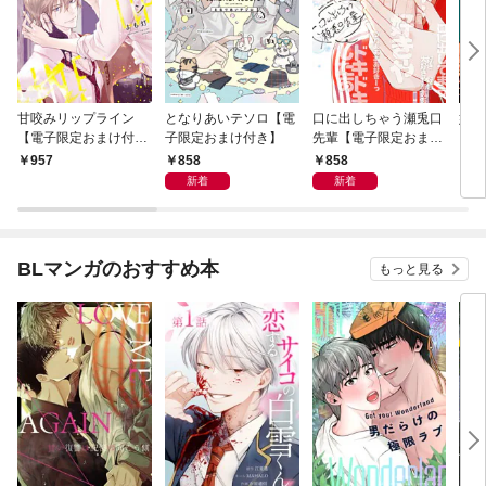
甘咬みリップライン
となりあいテソロ【電
口に出しちゃう瀬兎口
奸臣
【電子限定おまけ付
子限定おまけ付き】
先輩【電子限定おまけ
き】
付き】
858
858
957
8
新着
新着
BLマンガのおすすめ本
もっと見る