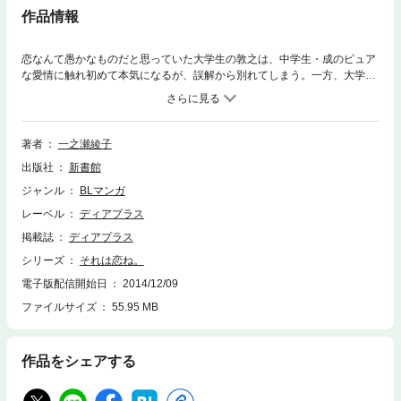
作品情報
恋なんて愚かなものだと思っていた大学生の敦之は、中学生・成のピュア
な愛情に触れ初めて本気になるが、誤解から別れてしまう。一方、大学准
教授の阿川は敦之に好意を持っていて……。未完のラヴ・ストーリー「そ
れは恋ね」ほか、「俺式恋愛計画」「初恋エレジー」など人気作のショー
ト番外篇＆イラストを多数掲載。多くのファンを魅了してやまなかった、
永遠にきらめき続ける一之瀬ワールドがここに！！
著者
一之瀬綾子
出版社
新書館
ジャンル
BLマンガ
レーベル
ディアプラス
掲載誌
ディアプラス
シリーズ
それは恋ね。
電子版配信開始日
2014/12/09
ファイルサイズ
55.95 MB
作品をシェアする