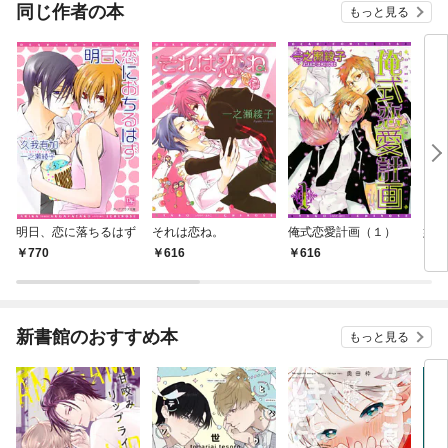
同じ作者の本
もっと見る
明日、恋に落ちるはず
それは恋ね。
俺式恋愛計画（１）
姫式
770
616
616
6
新書館のおすすめ本
もっと見る