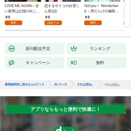
LOVE ME AGAIN～甘
恋するサイコの白雪く
Got you！ Wonderlan
ビバ
い復讐は記憶の向こう
ん第1話
d ～男だらけの極限ラ
鳥は
側～(1)
ブ～(1)
【全
0
0
0
0
無料
試読フル
無料
新刊配信予定
ランキング
キャンペーン
無料
漫画無料試し読みならdブック
BLマンガ
それは恋ね。
それは恋ね。
アプリならもっと便利で快適に！