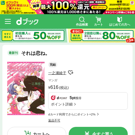
作品検索
カート
はじめての方へ
それは恋ね。
最新刊
完結
一之瀬綾子
マンガ
616
(税込)
5
pt
獲得
ポイント詳細
dカード利用でさらにポイント+2%
返品不可
カートへ
今すぐ買う