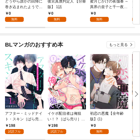
どうやら誰かの回帰に
後宮真贋判定人 【分冊
蜜月じかけの夜伽番 ～
美貌
巻き込まれたようです
版】 1話
異界の皇子と千一夜～
界で
【分冊版】 1話
【分冊版】 1話
たか
0
0
0
0
版】
無料
無料
無料
BLマンガのおすすめ本
もっと見る
アフター・ミッドナイ
イケボ配信者は俺狙
初恋の悪魔【全年齢
ライ
ト・スキン［ばら売
い！？［ばら売り］
版】(1)
【全
り］ 第1話
第1話
198
198
0
0
試読フル
試読フル
無料