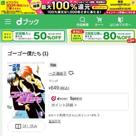
作品検索
カート
はじめての方へ
ゴーゴー僕たち (1)
完結
一之瀬綾子
マンガ
649
(税込)
5
pt
獲得
ポイント詳細
dカード利用でさらにポイント+2%
返品不可
試し読み