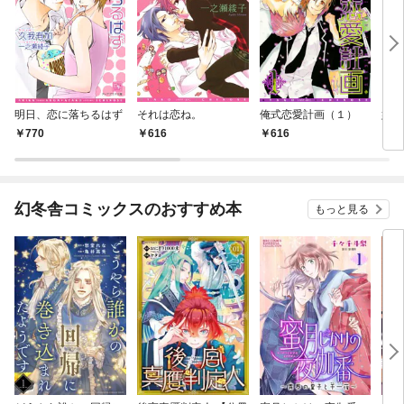
明日、恋に落ちるはず
それは恋ね。
俺式恋愛計画（１）
姫式
770
616
616
6
幻冬舎コミックスのおすすめ本
もっと見る