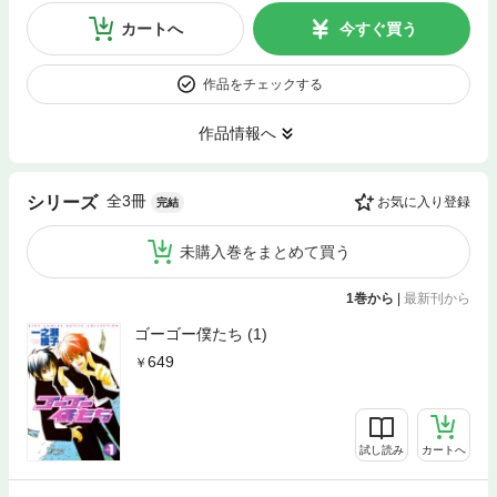
カートへ
今すぐ買う
作品をチェックする
作品情報へ
全3冊
シリーズ
お気に入り登録
完結
未購入巻をまとめて買う
1巻から
|
最新刊から
ゴーゴー僕たち (1)
649
試し読み
カートへ