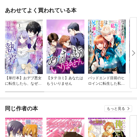
あわせてよく買われている本
【単行本】おデブ悪女
【タテヨミ】あなたは
バッドエンド目前のヒ
【タ
に転生したら、なぜか
もういりません
ロインに転生した私、
リ〜
ラスボス王子様に執着
今世では恋愛するつも
されています
りがチートな兄が離し
てくれません！？@C
OMIC
同じ作者の本
もっと見る