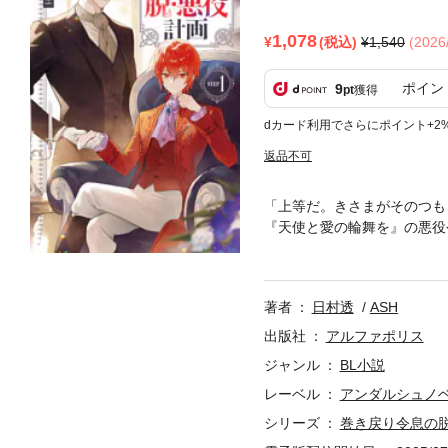
1,078
(税込)
1,540
(202
ポイン
9
pt
獲得
dカード利用でさらにポイント+2
返品不可
「上等だ。きさまがそのつも
『天使と愛の輪舞を』の悪役
牢に入れられ、攻略対象者や
生をやり直すことになり、そ
意したオルフェオだったが、
著者
日村透
ASH
のせいだ、と。そうして彼は
人生を歩み始める！ Web
出版社
アルファポリス
います
ジャンル
BL小説
レーベル
アンダルシュノ
シリーズ
巻き戻り令息の