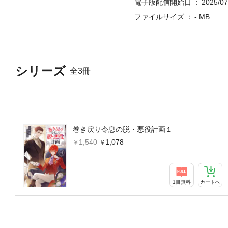
電子版配信開始日
2025/07
ファイルサイズ
- MB
シリーズ
全3冊
巻き戻り令息の脱・悪役計画１
1,540
1,078
1冊無料
カートへ