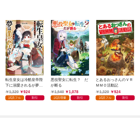
転生皇女は冷酷皇帝陛
悪役聖女に転生？ だ
とあるおっさんのＶＲ
下に溺愛されるが夢は
が断る
ＭＭＯ活動記
冒険者です！
1,320
924
1,540
1,078
1,320
924
試読フル
割引
試読増量
割引
試読フル
割引