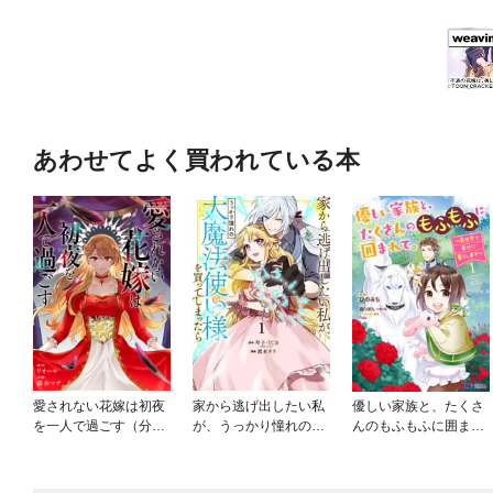
あわせてよく買われている本
愛されない花嫁は初夜
家から逃げ出したい私
優しい家族と、たくさ
を一人で過ごす（分冊
が、うっかり憧れの大
んのもふもふに囲まれ
版）
魔法使い様を買ってし
て。～異世界で幸せに
まったら（コミック）
暮らします～（コミッ
ク）