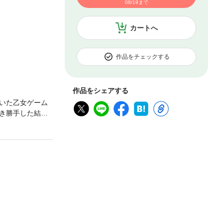
08/19まで
カートへ
作品をチェックする
作品をシェアする
いた乙女ゲーム
き勝手した結果
猫と契約して人
辿らないよう決
、父フェランド
を胸に二度目の
をもとに編集して