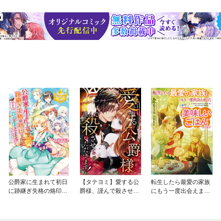
公爵家に生まれて初日
【タテヨミ】愛する公
転生したら最愛の家族
に跡継ぎ失格の烙印を
爵様、謹んで殺させて
にもう一度出会えまし
押されましたが今日も
いただきます！
た
元気に生きてます！