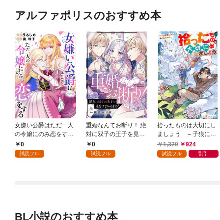
アルファポリスのおすすめ本
女嫌い公爵はただ一人
重婚なんてお断り！ 絶
拾ったものは大切にし
の令嬢にのみ恋をする
対に双子の王子を見分
ましょう ～子狼に気
（分冊版）第１話
けてみせます！（分冊
に入られた男の転移物
0
0
1,320
924
版） 第１話
語～
試読フル
試読フル
試読フル
割引
BL小説のおすすめ本