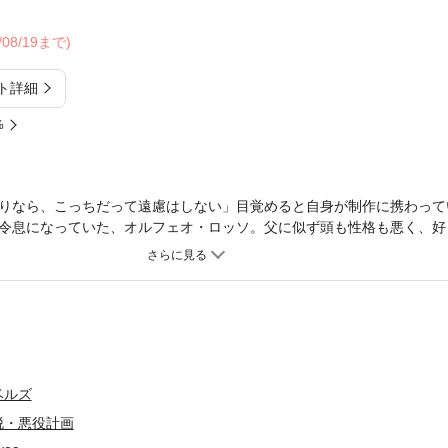
6/08/19まで)
ト詳細
%
りなら、こっちだって遠慮はしない」目覚めると自身が制作に携わって
令息になっていた、オルフェオ・ロッソ。父に似ず頭も性格も悪く、好
周囲の人達から見下されて無様に死ぬ……はずだったが、死ぬ寸前に白
のタイミングで今の人格が体に入ったようだ。一度目の人生と同じ道を
少しして重大な事実に気づく。――オルフェオが悪役令息になったのは
、ゲームの知識を駆使してフェランドからの悪意を撥ね除け、脱・悪役
で圧倒的人気を誇る巻き戻りBL、ついに書籍化！！ ※電子版は単行本
ベルズ
脱・悪役計画