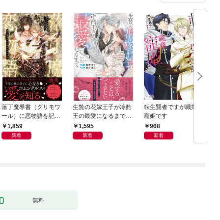
落丁魔導書（グリモワ
生贄の花嫁王子が冷酷
転生賢者ですが職業は
ール）に恋物語を記す
王の最愛になるまで
寵姫です
には【イラスト付き】
【イラスト付き】【単
1,859
1,595
968
【単行本書き下ろしSS
行本書き下ろしSS付
新着
新着
新着
付き】
き】
無料