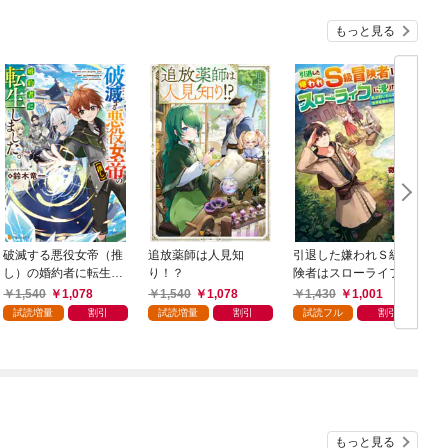
もっと見る
破滅する悪役女帝（推
追放薬師は人見知
引退した嫌われＳ級冒
し）の婚約者に転生し
り！？
険者はスローライフに
ました。
浸りたいのに！ 気が
1,540
1,078
1,540
1,078
1,430
1,001
付いたら辺境が世界最
試読増量
割引
試読増量
割引
試読フル
割引
強の村になっていまし
た
もっと見る