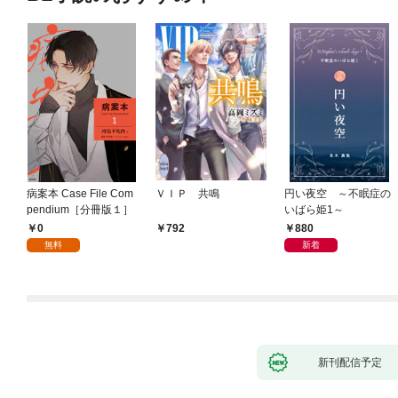
病案本 Case File Com
ＶＩＰ 共鳴
円い夜空 ～不眠症の
pendium［分冊版１］
いばら姫1～
0
880
792
無料
新着
新刊配信予定