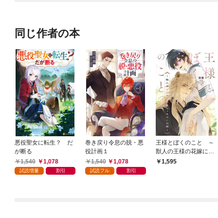
同じ作者の本
悪役聖女に転生？ だ
巻き戻り令息の脱・悪
王様とぼくのこと ～
が断る
役計画１
獣人の王様の花嫁にな
ったぼくの話～【電子
1,540
1,078
1,540
1,078
1,595
特別版】
試読増量
割引
試読フル
割引