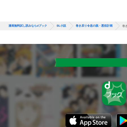
漫画無料試し読みならdブック
BL小説
巻き戻り令息の脱・悪役計画
巻