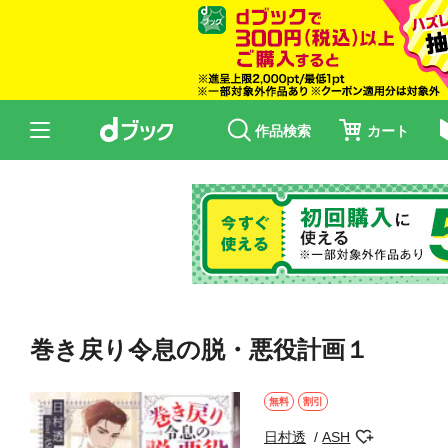
作品検索
カート
巻き戻り令息の脱・悪役計画１
無料
割引
日村透
ASH