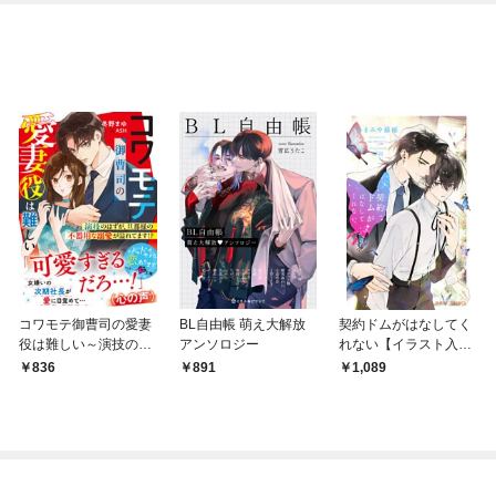
コワモテ御曹司の愛妻
BL自由帳 萌え大解放
契約ドムがはなしてく
役は難しい～演技のは
アンソロジー
れない【イラスト入
ずが、旦那様の不器用
り】
836
891
1,089
な溺愛が溢れてま
す！？～【SS付き】