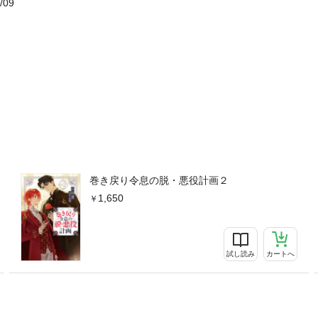
/09
巻き戻り令息の脱・悪役計画２
1,650
試し読み
カートへ