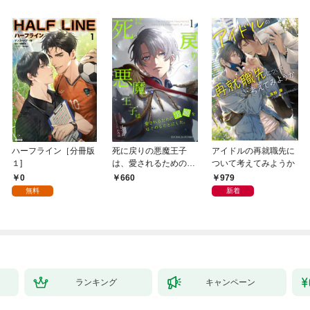
ハーフライン［分冊版
死に戻りの悪魔王子
アイドルの再就職先に
１]
は、愛されるための実
ついて考えてみようか
験をはじめることにし
0
979
660
た。（１）
無料
新着
ランキング
キャンペーン