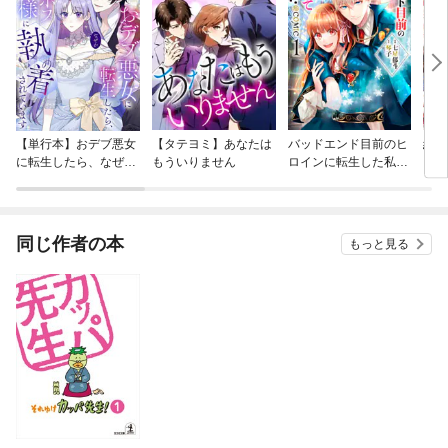
【単行本】おデブ悪女
【タテヨミ】あなたは
バッドエンド目前のヒ
結界
に転生したら、なぜか
もういりません
ロインに転生した私、
ラスボス王子様に執着
今世では恋愛するつも
されています
りがチートな兄が離し
てくれません！？@C
OMIC
同じ作者の本
もっと見る