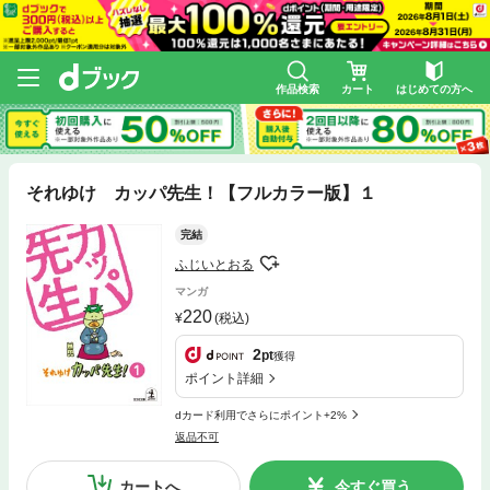
作品検索
カート
はじめての方へ
それゆけ カッパ先生！【フルカラー版】１
完結
ふじいとおる
マンガ
220
(税込)
2
pt
獲得
ポイント詳細
dカード利用でさらにポイント+2%
返品不可
カートへ
今すぐ買う