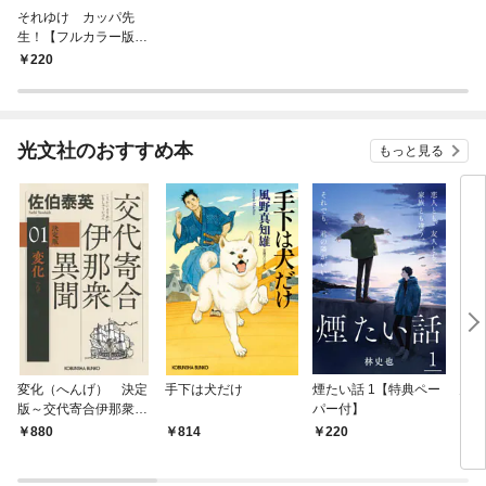
それゆけ カッパ先
生！【フルカラー版】
１
220
光文社のおすすめ本
もっと見る
変化（へんげ） 決定
手下は犬だけ
煙たい話 1【特典ペー
鬼役
版～交代寄合伊那衆異
パー付】
聞（1）～
880
814
220
7