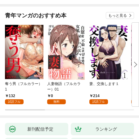
青年マンガのおすすめ本
もっと見る
奪う男（フルカラー）
人妻物語（フルカラ
妻、交換します１
ごめ
1
ー）01
ない
132
0
214
1
試読フル
無料
試読フル
試
新刊配信予定
ランキング