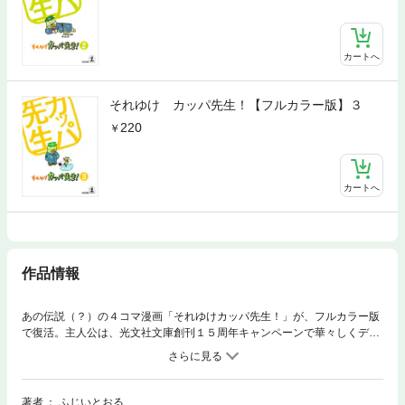
カートへ
それゆけ カッパ先生！【フルカラー版】３
220
カートへ
作品情報
あの伝説（？）の４コマ漫画「それゆけカッパ先生！」が、フルカラー版
で復活。主人公は、光文社文庫創刊１５周年キャンペーンで華々しくデビ
ューした、元祖ゆるキャラ“カッパ先生”。娘のブンコに弟子ガエル、美人
編集者マリリンに翻弄されつつ、マイペースに生きる日々。悩みがないの
が悩みのタネの自称人気流行作家の生き方に、読むほどまったり、時々じ
んわり。この脱力ワールドに、心ゆくまで浸ってみては？
著者
ふじいとおる