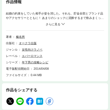
作品情報
結婚の約束をしていた相手が姿を消した。それも、貯金全部とブランド品
やアクセサリーとともに！ あまりのショックに泥酔するまで飲みまくった
奈央は、飲んでいた店でその男を発見。ビンタして罵声を浴びせたうえ
に、酔いが回りすぎて相手に向かって嘔吐してしまう。しかし、奈央が詰
め寄った相手は、まったくの別人だった。その男は貯金ゼロの奈央に、駄
目になった高額なスーツを含む賠償金を請求して……。
著者
榛名悠
出版社
オークラ出版
ジャンル
女性向けラノベ
レーベル
エバーロマンス
シリーズ
年下男の攻略レシピ
電子版配信開始日
2014/04/08
ファイルサイズ
0.44 MB
作品をシェアする