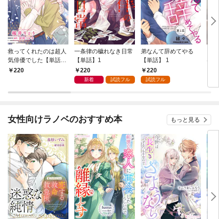
救ってくれたのは超人
一条律の穢れなき日常
弟なんて辞めてやる
コー
気俳優でした【単話】
【単話】1
【単話】 1
はじ
1
1
220
220
220
2
新着
試読フル
試読フル
女性向けラノベのおすすめ本
もっと見る