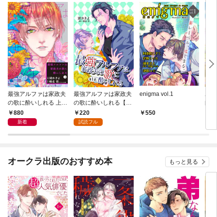
最強アルファは家政夫
最強アルファは家政夫
enigma vol.1
氷の
の歌に酔いしれる 上
の歌に酔いしれる【単
師を
【単行本版】
話】 1
定特
880
220
550
9
入り
新着
試読フル
オークラ出版のおすすめ本
もっと見る