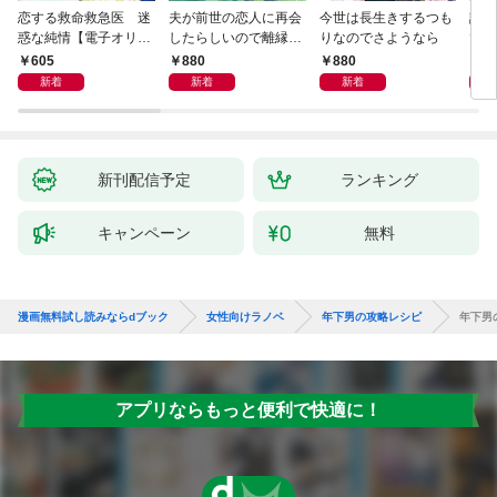
恋する救命救急医 迷
夫が前世の恋人に再会
今世は長生きするつも
話し
惑な純情【電子オリジ
したらしいので離縁し
りなのでさようなら
でし
ナル】
ます
605
880
880
1,
新着
新着
新着
新刊配信予定
ランキング
キャンペーン
無料
漫画無料試し読みならdブック
女性向けラノベ
年下男の攻略レシピ
年下男
アプリならもっと便利で快適に！