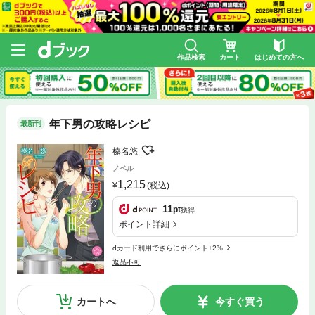
作品検索
カート
はじめての方へ
年下男の攻略レシピ
最新刊
榛名悠
ノベル
1,215
(税込)
11
pt
獲得
ポイント詳細
dカード利用でさらにポイント+2%
返品不可
カートへ
今すぐ買う