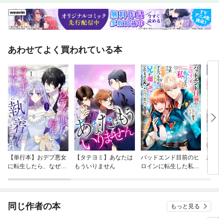
あわせてよく買われている本
【単行本】おデブ悪女
【タテヨミ】あなたは
バッドエンド目前のヒ
結界
に転生したら、なぜか
もういりません
ロインに転生した私、
ラスボス王子様に執着
今世では恋愛するつも
されています
りがチートな兄が離し
てくれません！？@C
OMIC
同じ作者の本
もっと見る