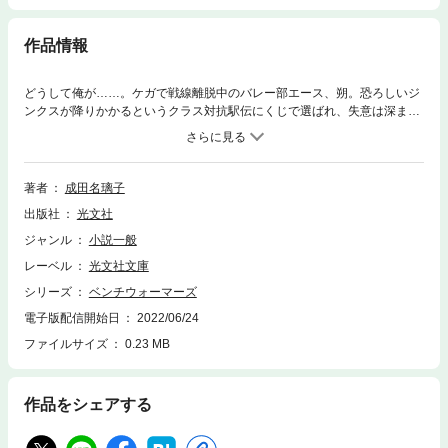
作品情報
どうして俺が……。ケガで戦線離脱中のバレー部エース、朔。恐ろしいジ
ンクスが降りかかるというクラス対抗駅伝にくじで選ばれ、失意は深ま
る。駅伝メンバーは5人。共通点はそれぞれの部活でメインを張れず、私
生活でも下降気味の「ベンチ」なことだった。接点なんてなかった5人が
ぶつけ合う本音。そして迎える真夏の本番。さあ、ベンチの意地と本気を
見せようか。
著者
成田名璃子
出版社
光文社
ジャンル
小説一般
レーベル
光文社文庫
シリーズ
ベンチウォーマーズ
電子版配信開始日
2022/06/24
ファイルサイズ
0.23 MB
作品をシェアする