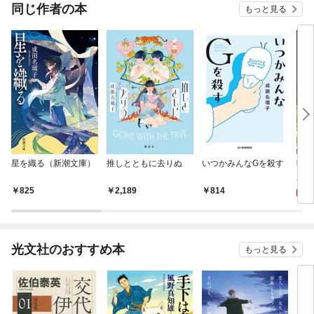
OMIC
同じ作者の本
もっと見る
星を織る（新潮文庫）
推しとともに去りぬ
いつかみんなGを殺す
時帰
8
825
2,189
814
光文社のおすすめ本
もっと見る