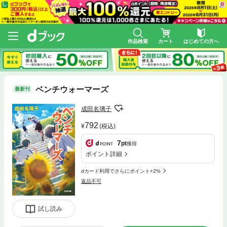
作品検索
カート
はじめての方へ
ベンチウォーマーズ
最新刊
成田名璃子
792
(税込)
7
pt
獲得
ポイント詳細
dカード利用でさらにポイント+2%
返品不可
試し読み