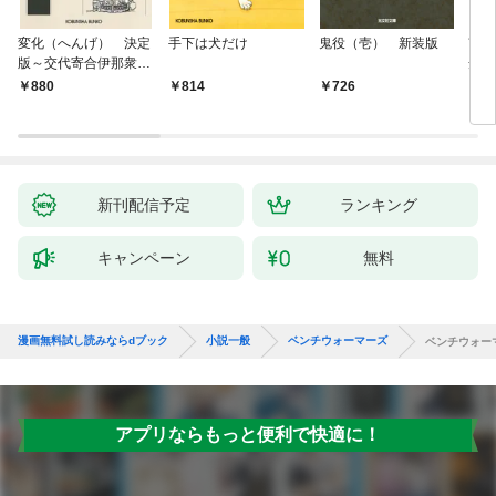
変化（へんげ） 決定
手下は犬だけ
鬼役（壱） 新装版
南町
版～交代寄合伊那衆異
舟の
聞（1）～
880
814
726
9
新刊配信予定
ランキング
キャンペーン
無料
漫画無料試し読みならdブック
小説一般
ベンチウォーマーズ
ベンチウォー
アプリならもっと便利で快適に！