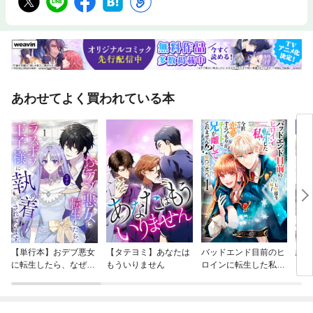
あわせてよく買われている本
【単行本】おデブ悪女
【タテヨミ】あなたは
バッドエンド目前のヒ
結界
に転生したら、なぜか
もういりません
ロインに転生した私、
ラスボス王子様に執着
今世では恋愛するつも
されています
りがチートな兄が離し
てくれません！？@C