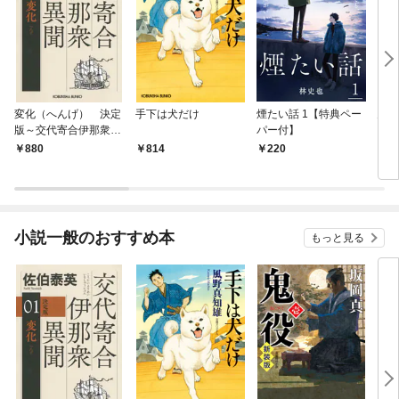
変化（へんげ） 決定
手下は犬だけ
煙たい話 1【特典ペー
鬼役
版～交代寄合伊那衆異
パー付】
聞（1）～
880
814
220
7
小説一般のおすすめ本
もっと見る