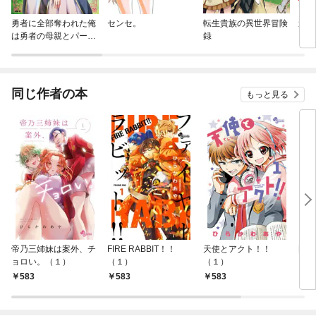
勇者に全部奪われた俺
センセ。
転生貴族の異世界冒険
追放
は勇者の母親とパーテ
録
『自
ィを組みました！
領地
強の
～最
で始
同じ作者の本
もっと見る
拓ス
帝乃三姉妹は案外、チ
FIRE RABBIT！！
天使とアクト！！
國崎
ョロい。（１）
（１）
（１）
583
583
583
5