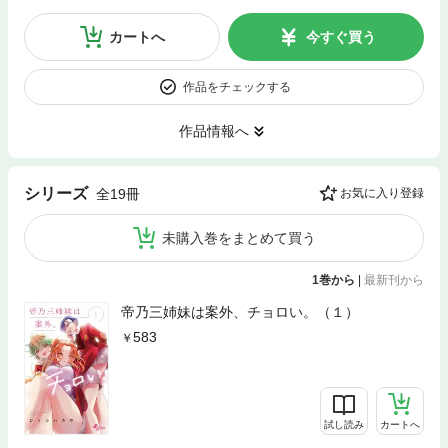
カートへ
今すぐ買う
作品をチェックする
作品情報へ
シリーズ
全19冊
お気に入り登録
未購入巻をまとめて買う
1巻から
|
最新刊から
帝乃三姉妹は案外、チョロい。（１）
583
試し読み
カートへ