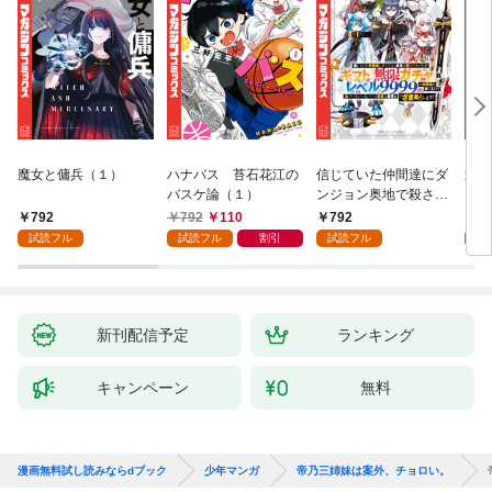
魔女と傭兵（１）
ハナバス 苔石花江の
信じていた仲間達にダ
追放
バスケ論（１）
ンジョン奥地で殺され
『自
かけたがギフト『無限
領地
792
792
110
792
7
ガチャ』でレベル９９
強の
試読フル
試読フル
割引
試読フル
試
９９の仲間達を手に入
～最
れて元パーティーメン
で始
バーと世界に復讐＆
拓ス
『ざまぁ！』します！
（１
（１）
新刊配信予定
ランキング
キャンペーン
無料
漫画無料試し読みならdブック
少年マンガ
帝乃三姉妹は案外、チョロい。