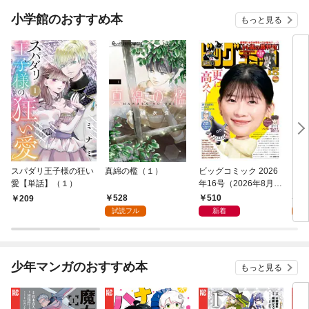
小学館のおすすめ本
もっと見る
スパダリ王子様の狂い
真綿の檻（１）
ビッグコミック 2026
こん
愛【単話】（１）
年16号（2026年8月7
（１
日発売）
528
510
5
209
試読フル
新着
試
少年マンガのおすすめ本
もっと見る