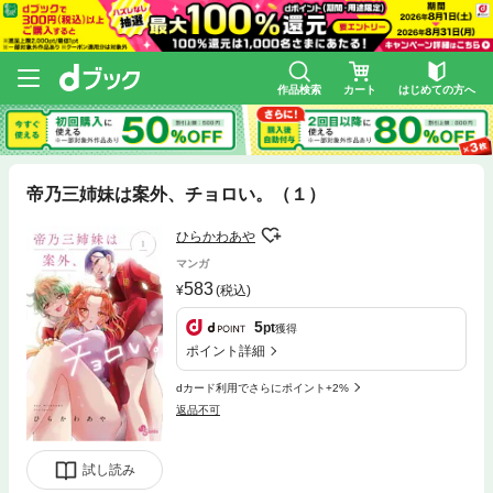
作品検索
カート
はじめての方へ
帝乃三姉妹は案外、チョロい。（１）
ひらかわあや
マンガ
583
(税込)
5
pt
獲得
ポイント詳細
dカード利用でさらにポイント+2%
返品不可
試し読み