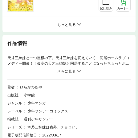
試し読み
カートへ
もっと見る
作品情報
天才三姉妹と一つ屋根の下。天才三姉妹を変えていく…同居ホームラブコ
メディー開幕！！孤高の天才三姉妹と同居することになったちょっとポン
コツめな高校生・優。平凡以下な彼が三姉妹に振り回されると思いきや…
この三姉妹、案外、チョロい――？優との生活で変わっていく三姉妹の心
模様。才色兼備の三姉妹が動揺、狼狽、そしてときめく…一つ屋根の下で
送る、天才凡才交わる恋と家族の物語。
著者
ひらかわあや
出版社
小学館
ジャンル
少年マンガ
レーベル
少年サンデーコミックス
掲載誌
週刊少年サンデー
シリーズ
帝乃三姉妹は案外、チョロい。
電子版配信開始日
2022/03/17