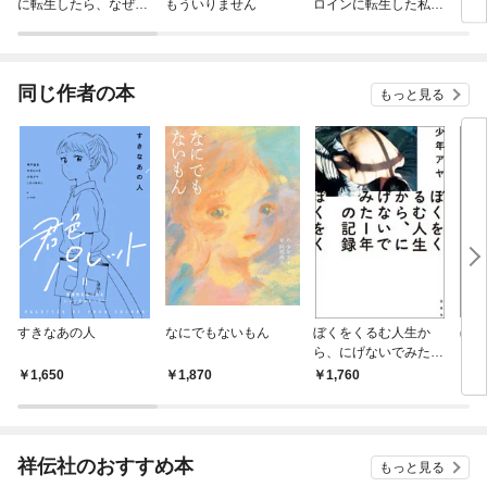
に転生したら、なぜか
もういりません
ロインに転生した私、
リ〜
ラスボス王子様に執着
今世では恋愛するつも
されています
りがチートな兄が離し
てくれません！？@C
OMIC
同じ作者の本
もっと見る
すきなあの人
なにでもないもん
ぼくをくるむ人生か
ぼく
ら、にげないでみた１
年の記録
1,650
1,870
1,760
1,
祥伝社のおすすめ本
もっと見る