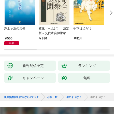
浄土ヶ浜の天使
変化（へんげ） 決定
手下は犬だけ
マリ
版～交代寄合伊那衆異
聞（1）～
550
1,
880
814
新着
新刊配信予定
ランキング
キャンペーン
無料
漫画無料試し読みならdブック
小説一般
尼のような子
尼のような子