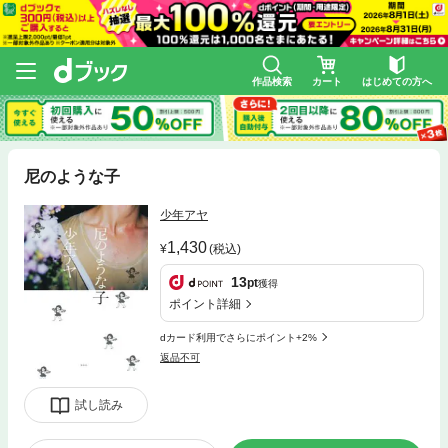
作品検索
カート
はじめての方へ
尼のような子
少年アヤ
1,430
(税込)
13
pt
獲得
ポイント詳細
dカード利用でさらにポイント+2%
返品不可
試し読み