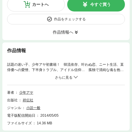
カートへ
今すぐ買う
作品をチェックする
作品情報へ
作品情報
話題の迷い子、少年アヤ初書籍！ 韓流依存、叶わぬ恋、ニート生活、某
俳優への愛憎、下半身トラブル、アイドル信仰… 孤独で清純な魂を抱え
この世を彷徨う少年アヤの果てしない迷走。行き着くところはどこなの
か。愛したい！そして、愛されたい！ 日記を基に全編書き下ろされた苦
しくなるほど鮮やかな追憶。
著者
少年アヤ
出版社
祥伝社
ジャンル
小説一般
電子版配信開始日
2014/05/05
ファイルサイズ
14.36 MB