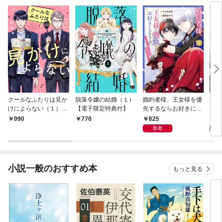
クールなふたりは見か
脱落令嬢の結婚（１）
婚約者様、王女様を優
私、
けによらない（１）
【電子限定特典付】
先するならお好きにど
で〜
【電子限定特典付】
うぞ（※ただし、私も
嬢？
825
1,
990
770
王子様を優先します
です
新着
が…）（１）【電子限
定特典付】
小説一般のおすすめ本
もっと見る