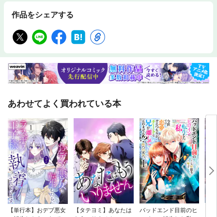
作品をシェアする
あわせてよく買われている本
【単行本】おデブ悪女
【タテヨミ】あなたは
バッドエンド目前のヒ
【タ