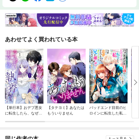
あわせてよく買われている本
【単行本】おデブ悪女
【タテヨミ】あなたは
バッドエンド目前のヒ
【タ
に転生したら、なぜか
もういりません
ロインに転生した私、
リ〜
ラスボス王子様に執着
今世では恋愛するつも
されています
りがチートな兄が離し
てくれません！？@C
OMIC
同じ作者の本
もっと見る