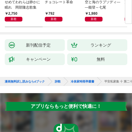
せめてわれらは静かに
チョコレート革命
空と海のラプソディ―
藤原
眠れ 岡部隆志歌集
―能登～七尾
2,750
792
1,980
1,
新着
新着
新着
新刊配信予定
ランキング
キャンペーン
無料
漫画無料試し読みならdブック
詩歌
冷泉家時雨亭叢書
平安私家集 十 第二
アプリならもっと便利で快適に！