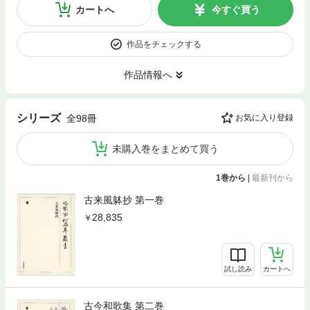
カートへ
今すぐ買う
作品をチェックする
作品情報へ
シリーズ
全98冊
お気に入り登録
未購入巻をまとめて買う
1巻から
|
最新刊から
古来風躰抄 第一巻
28,835
試し読み
カートへ
古今和歌集 第二巻