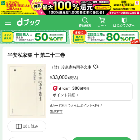
作品検索
カート
はじめての方へ
平安私家集 十 第二十三巻
（財）冷泉家時雨亭文庫
33,000
(税込)
300
pt
獲得
ポイント詳細
dカード利用でさらにポイント+2%
返品不可
試し読み