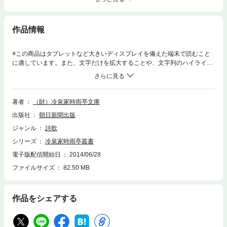
作品情報
※この商品はタブレットなど大きいディスプレイを備えた端末で読むこと
に適しています。また、文字だけを拡大することや、文字列のハイライ
ト、検索、辞書の参照、引用などの機能が使用できません。鎌倉時代書写
のものを中心に、本文研究上、意義深い私家集8点を収めた。関白太政大
臣・藤原兼通と本院侍従との恋愛を主題とした物語的私家集『本院侍従
集』など、いずれも書陵部本の親本にあたる貴重なもの。すべて重要文化
著者
（財）冷泉家時雨亭文庫
財。
出版社
朝日新聞出版
ジャンル
詩歌
シリーズ
冷泉家時雨亭叢書
電子版配信開始日
2014/06/28
ファイルサイズ
82.50 MB
作品をシェアする