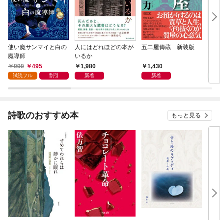
使い魔サンマイと白の
人にはどれほどの本が
五二屋傳蔵 新装版
平成
魔導師
いるか
版
990
495
1,980
1,430
1,
試読フル
割引
新着
新着
詩歌のおすすめ本
もっと見る