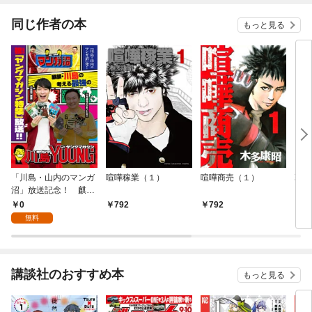
同じ作者の本
もっと見る
「川島・山内のマンガ
喧嘩稼業（１）
喧嘩商売（１）
幕張(
沼」放送記念！ 麒
麟・川島の考える最強
0
792
792
4
のヤングマガジン
無料
講談社のおすすめ本
もっと見る