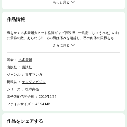
もっと見る
作品情報
裏をかく木多康昭大ヒット格闘ギャグ伝説!!!! 十兵衛（じゅうべえ）の前
に最強の敵、あらわる!! その男は痛みを超越し、己の肉体の限界をも超
越した、ヤバすぎる喧嘩屋!! いくら我らが十兵衛ちゃんといえど、苦戦
は必至!! 童貞盛りの17歳にとんでもない危機がやってきた!!
著者
木多康昭
出版社
講談社
ジャンル
青年マンガ
掲載誌
ヤングマガジン
シリーズ
喧嘩商売
電子版配信開始日
2019/12/24
ファイルサイズ
42.94 MB
作品をシェアする