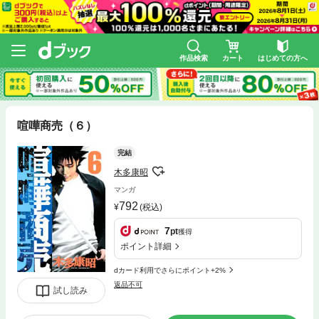
作品検索
カート
はじめての方へ
喧嘩商売（６）
完結
木多康昭
マンガ
792
(税込)
7
pt
獲得
ポイント詳細
dカード利用でさらにポイント+2%
返品不可
試し読み