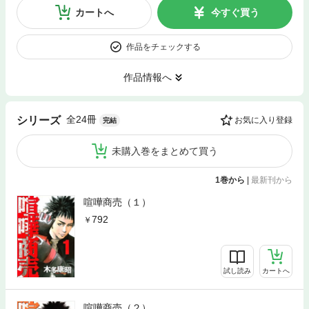
カートへ
今すぐ買う
作品をチェックする
作品情報へ
全24冊
シリーズ
お気に入り登録
完結
未購入巻をまとめて買う
1巻から
|
最新刊から
喧嘩商売（１）
792
試し読み
カートへ
喧嘩商売（２）