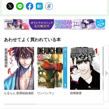
あわせてよく買われている本
ちるらん 新撰組鎮魂歌
ワンパンマン
喧嘩稼業
グリ