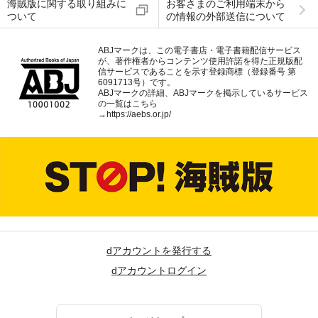
海賊版に関する取り組みに
お客さまのご利用端末から
ついて
の情報の外部送信について
ABJマークは、この電子書店・電子書籍配信サービス
が、著作権者からコンテンツ使用許諾を得た正規版配
信サービスであることを示す登録商標（登録番号 第
6091713号）です。
ABJマークの詳細、ABJマークを掲示しているサービス
の一覧はこちら
→
https://aebs.or.jp/
dアカウントを発行する
dアカウントログイン