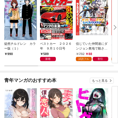
徒然チルドレン カラ
ベストカー ２０２６
信じていた仲間達にダ
魔女
ー版（１）
年 ９月１０日号
ンジョン奥地で殺され
かけたがギフト『無限
589
792
88
7
990
ガチャ』でレベル９９
新着
試読フル
割引
試
９９の仲間達を手に入
れて元パーティーメン
バーと世界に復讐＆
『ざまぁ！』します！
青年マンガのおすすめ本
もっと見る
（１）