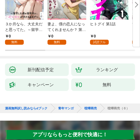
３か月なら、大丈夫だ
妻よ、僕の恋人になっ
ヒトグイ 第1話
世界
と思ってた。～留学し
てくれませんか？ 第1
レベ
た僕の留守中に、一途
話
0
0
0
0
な彼女が汚されるまで
無料
無料
試読フル
～ 1話
新刊配信予定
ランキング
キャンペーン
無料
漫画無料試し読みならdブック
青年マンガ
喧嘩商売
喧嘩商売（６）
アプリならもっと便利で快適に！