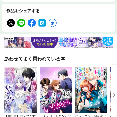
作品をシェアする
あわせてよく買われている本
【単行本】おデブ悪女
【タテヨミ】あなたは
バッドエンド目前のヒ
結界