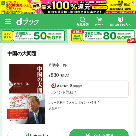
作品検索
カート
はじめての方へ
中国の大問題
丹羽宇一郎
880
(税込)
8
pt
獲得
ポイント詳細
dカード利用でさらにポイント+2%
返品不可
カートへ
今すぐ買う