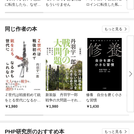
に転生したら、なぜか
もういりません
ロインに転生した私、
ラスボス王子様に執着
今世では恋愛するつも
されています
りがチートな兄が離し
てくれません！？@C
OMIC
同じ作者の本
もっと見る
Ｚ世代は戦後初めて銃
新装版 丹羽宇一郎
修養 自分を磨く小さ
老い
をとる世代になるかも
戦争の大問題―それで
な習慣
しれない
も戦争を選ぶのか。
1,980
1,980
1,430
9
PHP研究所のおすすめ本
もっと見る