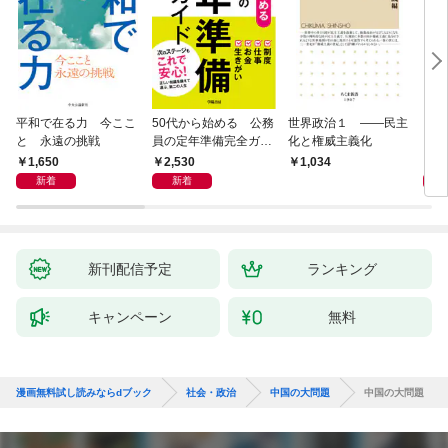
平和で在る力 今ここ
50代から始める 公務
世界政治１ ――民主
「力
と 永遠の挑戦
員の定年準備完全ガイ
化と権威主義化
く 
ド
1,650
2,530
1,
1,034
新着
新着
新刊配信予定
ランキング
キャンペーン
無料
漫画無料試し読みならdブック
社会・政治
中国の大問題
中国の大問題