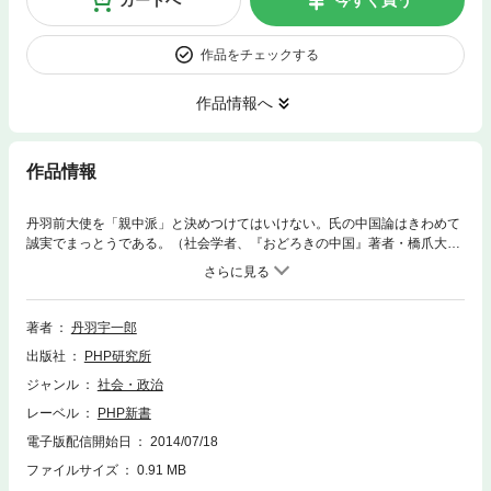
作品をチェックする
作品情報へ
作品情報
丹羽前大使を「親中派」と決めつけてはいけない。氏の中国論はきわめて
誠実でまっとうである。（社会学者、『おどろきの中国』著者・橋爪大三
郎）世界一の貿易額をかさに着て、中国が驕りを見せはじめた。もはや日
本なしでもやっていけると言わんばかりに。経済的に勢いづいてはいる
が、その内実は数々の難問に直面している。拡大する都市と農村の経済格
差、国有企業の杜撰な経営体質、テロや暴動が絶えない少数民族問題、要
著者
丹羽宇一郎
人たちの汚職と不正蓄財……。そうした中国国内の真実は、報道を通じて
出版社
PHP研究所
知られているようでいて、意外と情報は流れていない。感情論だけが先走
り、隣国を正しく見据えられていないのではないか。この状況に危機感を
ジャンル
社会・政治
もった前中国大使が、ついに沈黙を破る。商社マンとして30年、大使とし
レーベル
PHP新書
て2年半。政財界トップの性質や思惑、はては国境近くの庶民や少数民族
の生活実態まで、「病める中国」の姿をつぶさに見つめた迫真のレポー
電子版配信開始日
2014/07/18
ト。
ファイルサイズ
0.91 MB