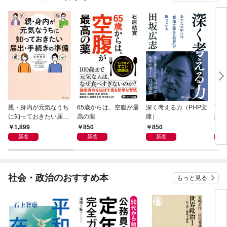
親・身内が元気なうち
65歳からは、空腹が最
深く考える力（PHP文
面白
に知っておきたい届
高の薬
庫）
恐竜
出・手続きの準備（き
1,899
850
850
9
ずな出版）
新着
新着
新着
社会・政治のおすすめ本
もっと見る