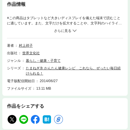
作品情報
※この商品はタブレットなど大きいディスプレイを備えた端末で読むこと
に適しています。また、文字だけを拡大することや、文字列のハイライ
ト、検索、辞書の参照、引用などの機能が使用できません。血糖値やコレ
ステロール値をみるみる下げ、血液サラサラ、血圧正常、体脂肪減と、イ
イことづくめの「たまねぎ氷」。本書では、その「たまねぎ氷」を使った
かんたん料理を66点紹介しています。「たまねぎ氷」をポン! と入れるだ
著者
村上祥子
けのかんたん料理なのに、どれもすごく美味しい。わかりやすく楽しいビ
出版社
世界文化社
ジュアルで、これなら、今まで三日坊主であきらめていた人も、ぜったい
毎日続けられる! まさに「たまねぎ氷」本の最終決定版です。
ジャンル
暮らし・健康・子育て
シリーズ
たまねぎ氷 かんたん健康レシピ これなら、ぜったい毎日続
けられる！
電子版配信開始日
2014/06/27
ファイルサイズ
13.11 MB
作品をシェアする