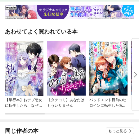
あわせてよく買われている本
【単行本】おデブ悪女
【タテヨミ】あなたは
バッドエンド目前のヒ
【タ
に転生したら、なぜか
もういりません
ロインに転生した私、
リ〜
ラスボス王子様に執着
今世では恋愛するつも
されています
りがチートな兄が離し
てくれません！？@C
OMIC
同じ作者の本
もっと見る