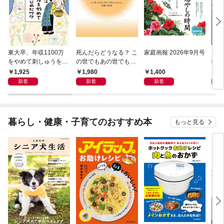
東大卒、年収1100万
死んだらどうなる？ こ
家庭画報 2026年9月号
レク
をやめて刺しゅうをは
の世でもあの世でも幸
0月
じめたワケ 冷めたまま
せになれる、究極の法
1,925
1,980
1,400
1,
働きつづける前に
則
新着
新着
新着
暮らし・健康・子育てのおすすめ本
もっと見る