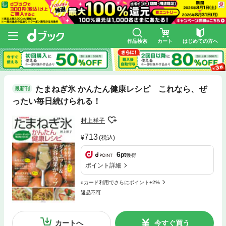
作品検索
カート
はじめての方へ
たまねぎ氷 かんたん健康レシピ これなら、ぜ
最新刊
ったい毎日続けられる！
村上祥子
713
(税込)
6
pt
獲得
ポイント詳細
dカード利用でさらにポイント+2%
返品不可
カートへ
今すぐ買う