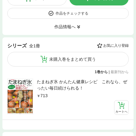
作品をチェックする
作品情報へ
シリーズ
全1冊
お気に入り登録
未購入巻をまとめて買う
1巻から
|
最新刊から
たまねぎ氷 かんたん健康レシピ これなら、ぜ
ったい毎日続けられる！
713
カートへ