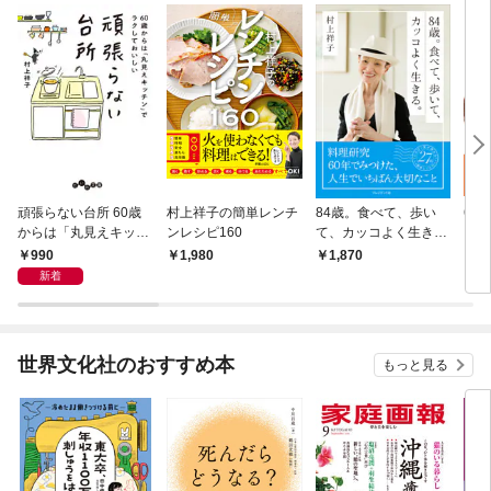
頑張らない台所 60歳
村上祥子の簡単レンチ
84歳。食べて、歩い
60
からは「丸見えキッチ
ンレシピ160
て、カッコよく生き
る 
ン」でラクしておいし
る。
990
1,980
1,870
7
い
新着
世界文化社のおすすめ本
もっと見る