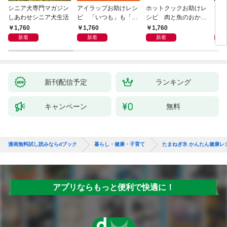
シニア犬専門マガジン
アイラップお助けレシ
ホットクックお助けレ
首
しあわせシニア犬生活
ピ 「いつも」も「も
シピ 肉と魚のおか
ヨガ
しも」もおいしい！
ず 少ない材料＆調味
ラと
1,760
1,760
1,760
1,
料で、あとはスイッチ
リー
新着
新着
新着
ポン！
昇と
新刊配信予定
ランキング
キャンペーン
無料
漫画無料試し読みならdブック
暮らし・健康・子育て
たまねぎ氷 かんたん健康レ
アプリならもっと便利で快適に！