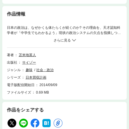
作品情報
日本の政治は、なぜかくも体たらくが続くのか? その理由を、天才認知科
学者が「中学生でもわかるよう」現状の政治システムの欠点を指摘しつ
つ、問題解決の画期的な施策を打ち出す。「政党政治」を脱却し、「国民
政治」を実現するために我々がするべきこと―それは我々が「合法的に」
日本を買収することだ!
著者
苫米地英人
出版社
サイゾー
ジャンル
趣味
社会・政治
シリーズ
日本買収計画
電子版配信開始日
2014/09/09
ファイルサイズ
0.69 MB
作品をシェアする