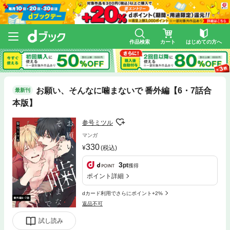
作品検索
カート
はじめての方へ
お願い、そんなに噛まないで 番外編【6・7話合
最新刊
本版】
参号ミツル
マンガ
330
(税込)
3
pt
獲得
ポイント詳細
dカード利用でさらにポイント+2%
返品不可
試し読み