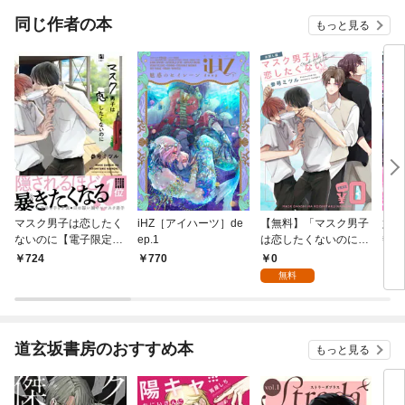
同じ作者の本
もっと見る
マスク男子は恋したく
iHZ［アイハーツ］de
【無料】「マスク男子
好き
ないのに【電子限定か
ep.1
は恋したくないのに」
勢！
きおろし付】
お試し版
ソロ
0
724
770
1,
無料
道玄坂書房のおすすめ本
もっと見る