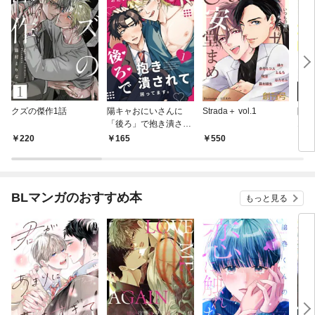
クズの傑作1話
陽キャおにいさんに
Strada＋ vol.1
隠し
「後ろ」で抱き潰され
1話
て困ってます。1話
220
165
550
1
BLマンガのおすすめ本
もっと見る