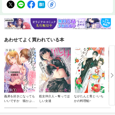
あわせてよく買われている本
義弟を好きになっても
処女仲介人～奪ってほ
ながたんと青と−いち
だら
いいですか 猫かぶり
しい女達
かの料理帖−
の甘い罠