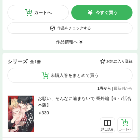
カートへ
今すぐ買う
作品をチェックする
作品情報へ
シリーズ
全1冊
お気に入り登録
未購入巻をまとめて買う
1巻から
|
最新刊から
お願い、そんなに噛まないで 番外編【6・7話合
本版】
330
試し読み
カートへ