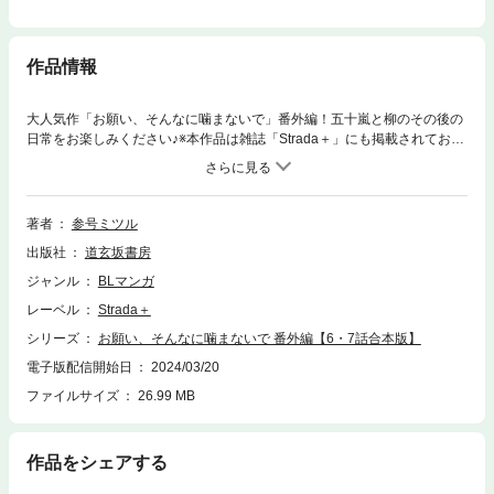
作品情報
大人気作「お願い、そんなに噛まないで」番外編！五十嵐と柳のその後の
日常をお楽しみください♪※本作品は雑誌「Strada＋」にも掲載されており
ますので、重複購入にご注意ください。
著者
参号ミツル
出版社
道玄坂書房
ジャンル
BLマンガ
レーベル
Strada＋
シリーズ
お願い、そんなに噛まないで 番外編【6・7話合本版】
電子版配信開始日
2024/03/20
ファイルサイズ
26.99 MB
作品をシェアする