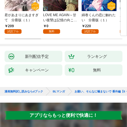
君があまりにあますぎ
LOVE ME AGAIN～甘
綿巻くんの恋に触れた
人魚
て 分冊版（１）
い復讐は記憶の向こう
い 分冊版（１）
悪魔
側～【全年齢版】(1)
き】(
209
0
220
8
試読フル
無料
試読フル
試
新刊配信予定
ランキング
キャンペーン
無料
漫画無料試し読みならdブック
BLマンガ
お願い、そんなに噛まないで 番外編【6
アプリならもっと便利で快適に！