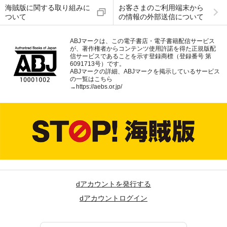
海賊版に関する取り組みに
お客さまのご利用端末から
ついて
の情報の外部送信について
ABJマークは、この電子書店・電子書籍配信サービス
が、著作権者からコンテンツ使用許諾を得た正規版配
信サービスであることを示す登録商標（登録番号 第
6091713号）です。
ABJマークの詳細、ABJマークを掲示しているサービス
の一覧はこちら
→
https://aebs.or.jp/
dアカウントを発行する
dアカウントログイン