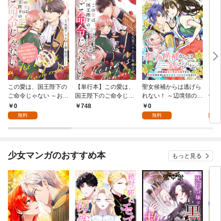
この愛は、国王陛下の
【単行本】この愛は、
聖女候補からは逃げら
虐げ
ご命令じゃない ～おひ
国王陛下のご命令じゃ
れない！ ～辺境領の貧
帝か
とりさま希望の令嬢で
ない ～おひとりさま希
乏男爵令嬢ですが、聖
話
0
0
0
748
すが、不仲な騎士が離
望の令嬢ですが、不仲
獣の卵を孵したら帝国
無料
無料
してくれません！～ 1
な騎士が離してくれま
皇子に溺愛されました
話
せん！～ 1
～ 1話
少女マンガのおすすめ本
もっと見る