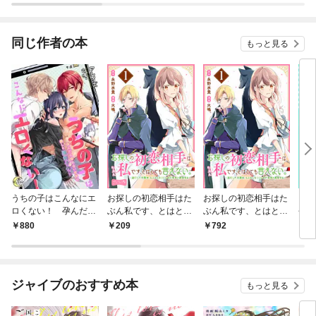
殿下とごはん屋をする
ことになりました！？
～ 連載版
同じ作者の本
もっと見る
うちの子はこんなにエ
お探しの初恋相手はた
お探しの初恋相手はた
【単
ロくない！ 孕んだら
ぶん私です、とはとて
ぶん私です、とはとて
長は
帰れない世界で推しと
も言えない。～逃亡し
も言えない。～逃亡し
880
209
792
2
強制子作り
た元聖女、もふもふを
た元聖女、もふもふを
こじらせた青年と再会
こじらせた青年と再会
する～ 分冊版（１）
する～（１）
ジャイブのおすすめ本
もっと見る