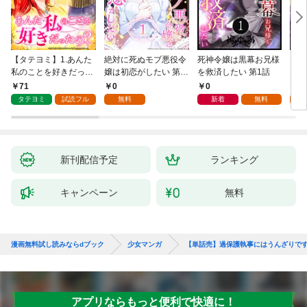
【タテヨミ】1.あんた
絶対に死ぬモブ悪役令
死神令嬢は黒幕お兄様
レベ
私のことを好きだった
嬢は初恋がしたい 第1
を救済したい 第1話
なり
の？
話
71
0
0
0
タテヨミ
試読フル
無料
新着
無料
新刊配信予定
ランキング
キャンペーン
無料
漫画無料試し読みならdブック
少女マンガ
【単話売】過保護執事にはうんざりで
アプリならもっと便利で快適に！