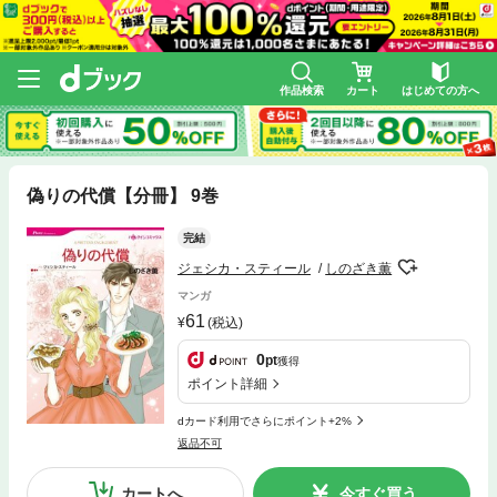
作品検索
カート
はじめての方へ
偽りの代償【分冊】 9巻
完結
ジェシカ・スティール
しのざき薫
マンガ
61
(税込)
0
pt
獲得
ポイント詳細
dカード利用でさらにポイント+2%
返品不可
カートへ
今すぐ買う