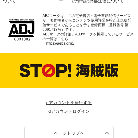
ついて
の情報の外部送信について
ABJマークは、この電子書店・電子書籍配信サービス
が、著作権者からコンテンツ使用許諾を得た正規版配
信サービスであることを示す登録商標（登録番号 第
6091713号）です。
ABJマークの詳細、ABJマークを掲示しているサービス
の一覧はこちら
→
https://aebs.or.jp/
dアカウントを発行する
dアカウントログイン
ページトップへ