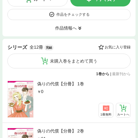
作品をチェックする
作品情報へ
全12冊
シリーズ
お気に入り登録
完結
未購入巻をまとめて買う
1巻から
|
最新刊から
偽りの代償【分冊】 1巻
0
1冊無料
カートへ
偽りの代償【分冊】 2巻