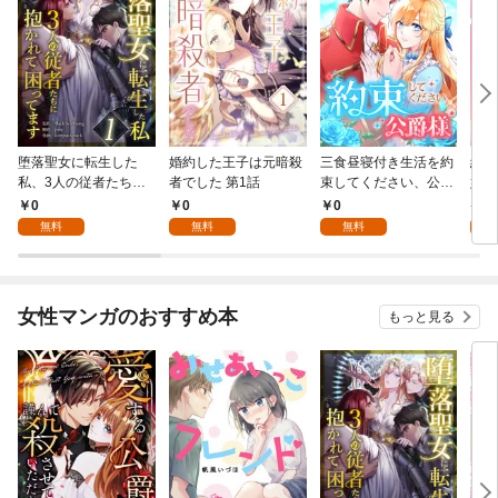
堕落聖女に転生した
婚約した王子は元暗殺
三食昼寝付き生活を約
絶対
私、3人の従者たちに
者でした 第1話
束してください、公爵
嬢は
抱かれて困ってます 第
様 1話
行本
0
0
0
7
1話
無料
無料
無料
試
女性マンガのおすすめ本
もっと見る