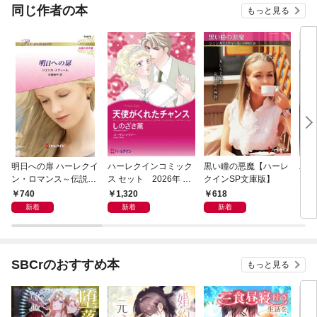
同じ作者の本
もっと見る
明日への扉 ハーレクイ
ハーレクインコミック
黒い瞳の悪魔【ハーレ
ハー
ン・ロマンス～伝説の
ス セット 2026年 vo
クインSP文庫版】
ス 
名作選～【ハーレクイ
l.1017
l.92
740
1,320
618
1,
ン・ロマンス版】
新着
新着
新着
SBCrのおすすめ本
もっと見る