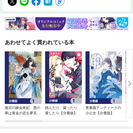
あわせてよく買われている本
後宮の錬金術妃 悪の
踏んだり、蹴ったり、
青薔薇アンティークの
(仮
華は黄金の恋を夢見る
愛したり【分冊版】
小公女【分冊版】
き事
【分冊版】