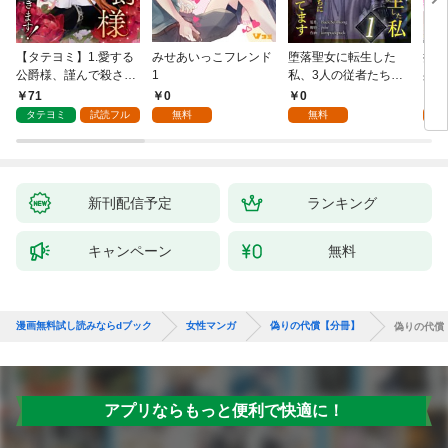
【タテヨミ】1.愛する
みせあいっこフレンド
堕落聖女に転生した
授か
公爵様、謹んで殺させ
1
私、3人の従者たちに
身籠
ていただきます！
抱かれて困ってます 第
して
71
0
0
2
1話
タテヨミ
試読フル
無料
無料
試
新刊配信予定
ランキング
キャンペーン
無料
漫画無料試し読みならdブック
女性マンガ
偽りの代償【分冊】
偽りの代償
アプリならもっと便利で快適に！