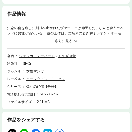
作品情報
失恋の傷を癒しに別荘へ出かけたヴァーニーは仰天した。なんと寝室のベ
ッドに男性が寝ている！ 彼の正体は、実業界の若き獅子レオン・ボーモン
ト。ヴァーニーの兄ジョンの雇主だ。最近、不倫疑惑でマスコミに追いか
けられていた彼は、兄の勧めでここに身をひそめていたらしい。ヴァーニ
ーは、自分はジョンの妹だと名乗るが、レオンはそれをまるで信じず、家
政婦か何かだと思いこんでいる。ヴァーニーは彼に勘違いされたまま、な
著者
ジェシカ・スティール
しのざき薫
ぜか彼の世話をすることに!?
出版社
SBCr
ジャンル
女性マンガ
レーベル
ハーレクインコミックス
シリーズ
偽りの代償【分冊】
電子版配信開始日
2022/09/02
ファイルサイズ
2.11 MB
作品をシェアする