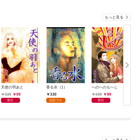
もっと見る
天使の羽あと
香る水（1）
へのへのもへじ
330
99
330
330
99
割引
試読フル
割引