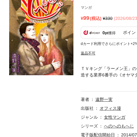
マンガ
99
(税込)
330
(2026/08/
ポイン
0
pt
獲得
dカード利用でさらにポイント+2
返品不可
ＴＶキング「ラーメン王」の
造する業界6番手の《オヤマ
に引けを取らないつもりだ。
せるのは売り上げの他にもう
イ」と呼ばれる立派な顔立ち
著者
遠野一実
か？ 華子はその言動に振り
めならドロドロ血も何のその
出版社
オフィス漫
作カラーも満載！！
ジャンル
女性マンガ
シリーズ
へのへのもへじ
電子版配信開始日
2014/07