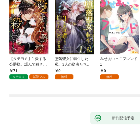
【タテヨミ】1.愛する
堕落聖女に転生した
みせあいっこフレンド
公爵様、謹んで殺させ
私、3人の従者たちに
1
ていただきます！
抱かれて困ってます 第
71
0
0
1話
タテヨミ
試読フル
無料
無料
新刊配信予定