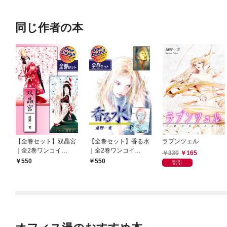
同じ作者の本
【全巻セット】双晶宮
【全巻セット】香る水
ラプンツェル
｜全2巻ワンコイ
｜全2巻ワンコイ
330
165
ン！！
ン！！
550
550
割引