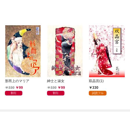
形而上のマリア
紳士と淑女
双晶宮(1)
330
99
330
99
330
割引
割引
試読フル