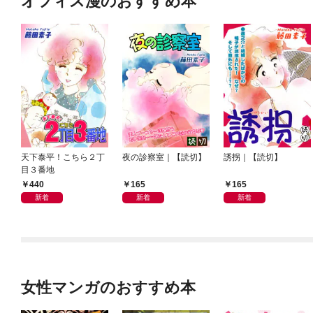
オフィス漫のおすすめ本
天下泰平！こちら２丁
夜の診察室｜【読切】
誘拐｜【読切】
目３番地
440
165
165
新着
新着
新着
女性マンガのおすすめ本