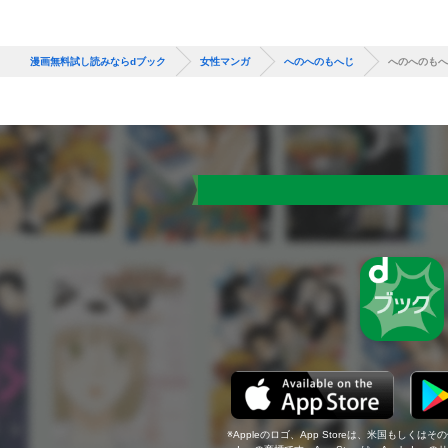
漫画無料試し読みならdブック
女性マンガ
へのへのもへじ
へのへのもへ
Appleのロゴ、App Storeは、米国もしくはそ