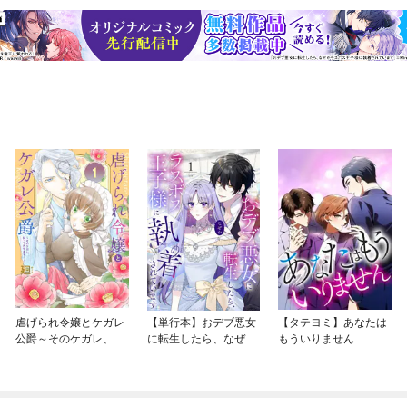
虐げられ令嬢とケガレ
【単行本】おデブ悪女
【タテヨミ】あなたは
公爵～そのケガレ、払
に転生したら、なぜか
もういりません
ってみせます！～
ラスボス王子様に執着
されています