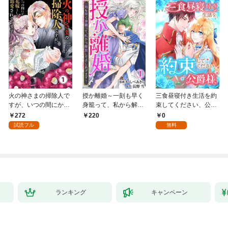
火の神さまの掃除人で
授か離婚～一刻も早く
三食昼寝付き生活を約
すが、いつの間にか花
身籠って、私から解放
束してください、公爵
嫁として溺愛されてい
してさしあげます！1
様 1話
272
0
220
ます【単話】（１）
試読フル
無料
ランキング
キャンペーン