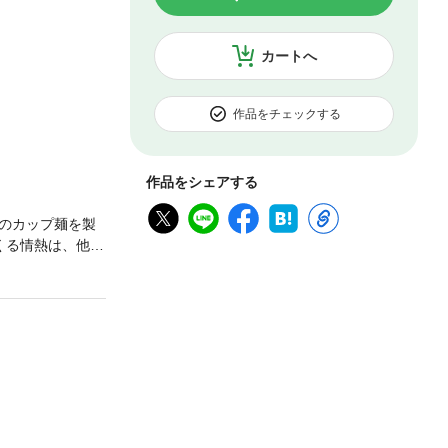
カートへ
作品をチェックする
作品をシェアする
のカップ麺を製
くる情熱は、他人
…。彼女を悩ま
員からは「モア
トにつながるの
いラーメンのた
！！ さらに新