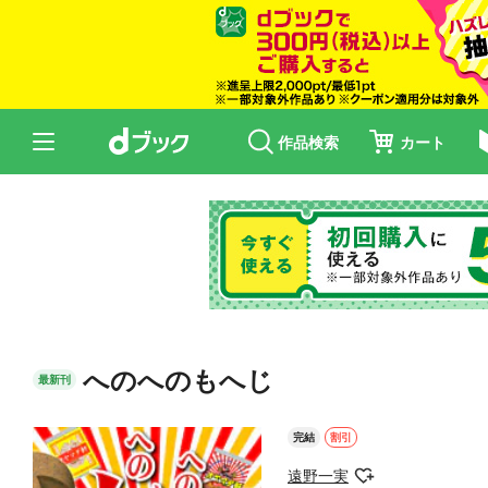
作品検索
カート
へのへのもへじ
最新刊
完結
割引
遠野一実