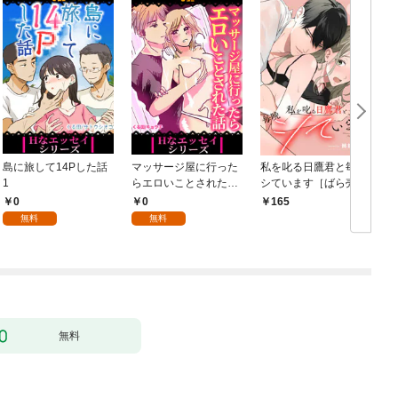
島に旅して14Pした話
マッサージ屋に行った
私を叱る日鷹君と毎晩
1
らエロいことされた話
シています［ばら売
1
り］ 第1話
0
0
165
無料
無料
無料