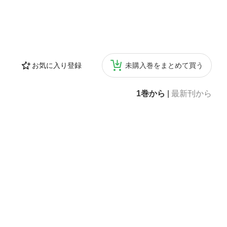
お気に入り登録
未購入巻をまとめて買う
1巻から
|
最新刊から