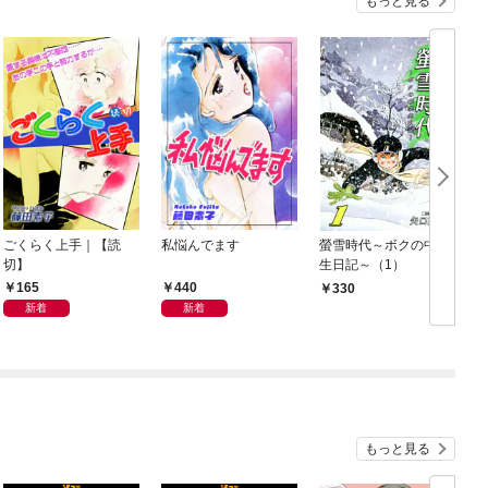
もっと見る
ごくらく上手｜【読
私悩んでます
螢雪時代～ボクの中学
切】
生日記～（1）
165
440
330
新着
新着
もっと見る