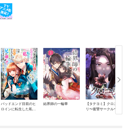
バッドエンド目前のヒ
結界師の一輪華
【タテヨミ】クロユ
ロインに転生した私、
リ〜復讐サークル〜
今世では恋愛するつも
りがチートな兄が離し
てくれません！？@C
め
OMIC