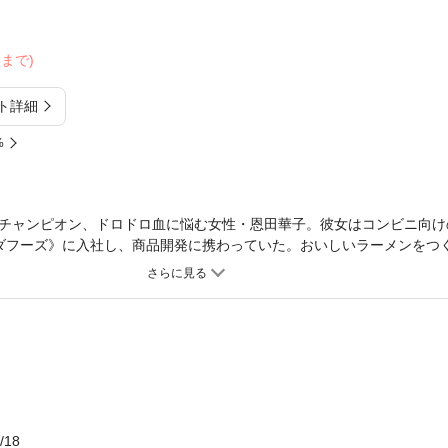
23まで)
ト詳細
%
チャンピオン、ドロドロ血に悩む女性・恩田華子。彼女はコンビニ向け
ダフーズ》に入社し、商品開発に携わっていた。おいしいラーメンをつ
だが、熱意とは裏腹に売り上げはお寒い状況。なんとか打破しなくては
ひとつ。華子をスカウトした現社長・小山田太郎だ。35歳独身、従業
。経営手腕は独特で、新商品はいつも非正統派の麺ばかり。これでヒッ
回されつつも、少しずつ「モアイ」に魅かれてゆくのだが……。おいし
！ 遠野先生がお贈りする幻の名作がついに登場！！ 未単行本化作品
/18