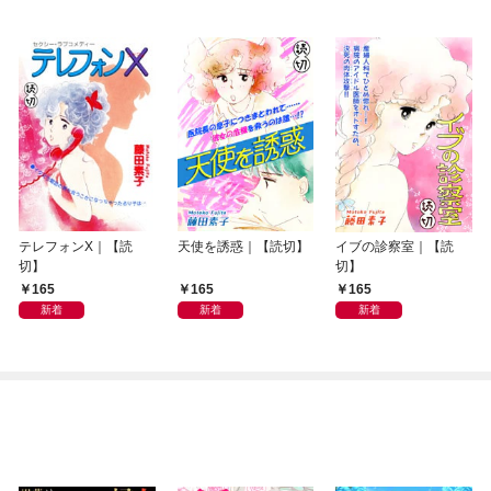
テレフォンX｜【読
天使を誘惑｜【読切】
イブの診察室｜【読
切】
切】
165
165
165
新着
新着
新着