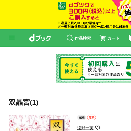
作品検索
カート
双晶宮(1)
完結
無料
遠野一実