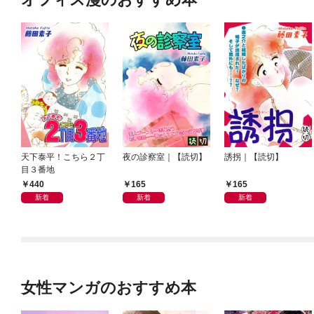
天下泰平！こちら２丁
夜の診察室｜【読切】
誘拐｜【読切】
目３番地
440
165
165
新着
新着
新着
女性マンガのおすすめ本