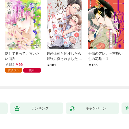
愛してるって、言いた
最恐上司と同棲したら
十億のアレ。～吉原い
い 1話
最強に愛されました 1
ちの花魁～ 1
巻
154
99
181
165
試読フル
割引
ランキング
キャンペーン