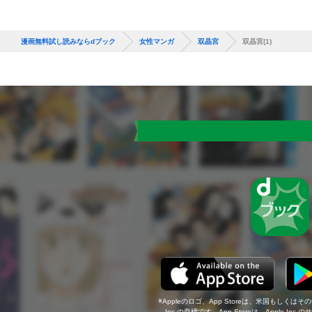
漫画無料試し読みならdブック
女性マンガ
双晶宮
双晶宮(1)
Appleのロゴ、App Storeは、米国もしくはそ
Inc.の商標です。App Storeは、Apple In