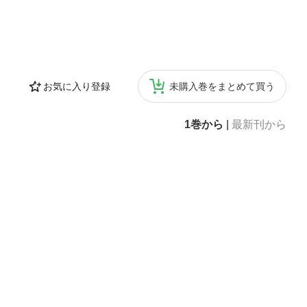
お気に入り登録
未購入巻をまとめて買う
1巻から
|
最新刊から