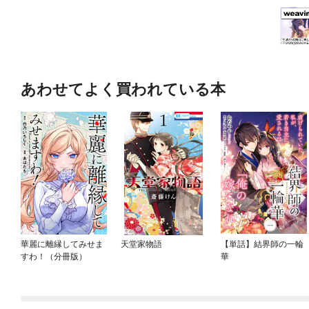
あわせてよく買われている本
華麗に離縁してみせま
天堂家物語
【単話】結界師の一輪
すわ！（分冊版）
華