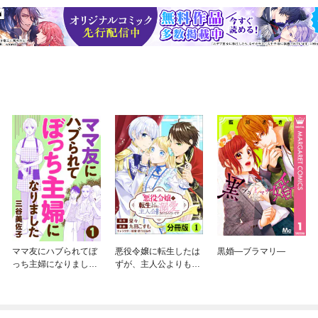
ママ友にハブられてぼ
悪役令嬢に転生したは
黒婚—ブラマリ—
っち主婦になりました
ずが、主人公よりも溺
【分冊版】
愛されてるみたいです
【分冊版】 (ラワーレ
コミックス)