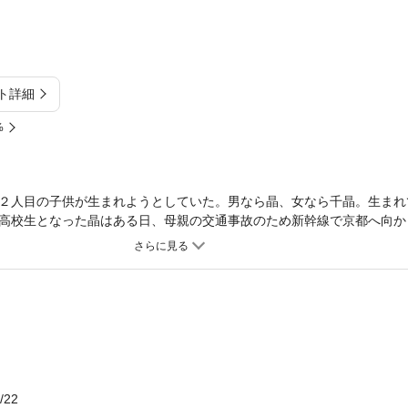
ト詳細
%
２人目の子供が生まれようとしていた。男なら晶、女なら千晶。生まれ
高校生となった晶はある日、母親の交通事故のため新幹線で京都へ向か
失う。意識がもうろうとする中、聞いた懐かしい声。「死なれちゃこま
。目にした新聞には、自分が怪我人を助けたという記事が出ていた！？
ことに気がつく。晶の体には症例も稀な「ヴァニシング・ツイン（消滅
た。母親の病室で知らされた衝撃の事実。晶とともに生まれてくるはず
晶がいる！？ 次第に表に出てくるようになった千晶。彼女の目的は果
な梨園を舞台に繰り広げられる、はかなくも悲しい、ミステリー・ラブ
/22