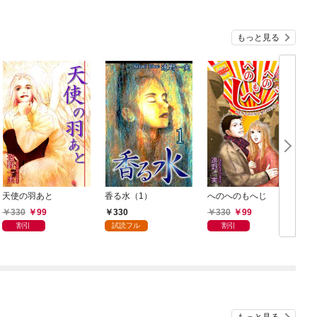
もっと見る
天使の羽あと
香る水（1）
へのへのもへじ
330
99
330
330
99
割引
試読フル
割引
もっと見る