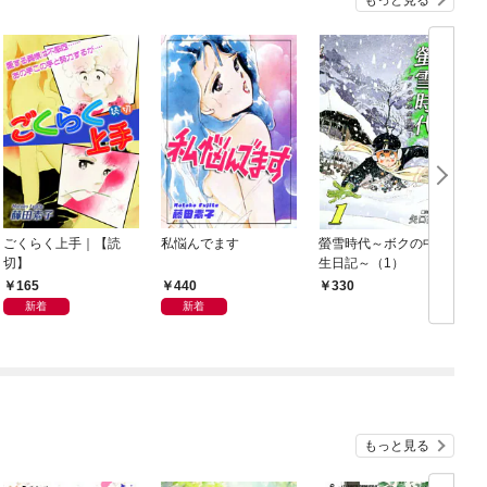
ごくらく上手｜【読
私悩んでます
螢雪時代～ボクの中学
切】
生日記～（1）
165
440
330
新着
新着
もっと見る