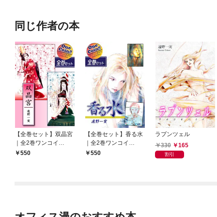
同じ作者の本
【全巻セット】双晶宮
【全巻セット】香る水
ラプンツェル
｜全2巻ワンコイ
｜全2巻ワンコイ
330
165
ン！！
ン！！
550
550
割引
オフィス漫のおすすめ本