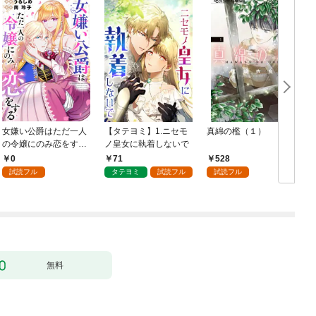
女嫌い公爵はただ一人
【タテヨミ】1.ニセモ
真綿の檻（１）
の令嬢にのみ恋をする
ノ皇女に執着しないで
む
（分冊版）第１話
0
71
528
試読フル
タテヨミ
試読フル
試読フル
無料