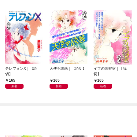
テレフォンX｜【読
天使を誘惑｜【読切】
イブの診察室｜【読
切】
切】
165
165
165
新着
新着
新着