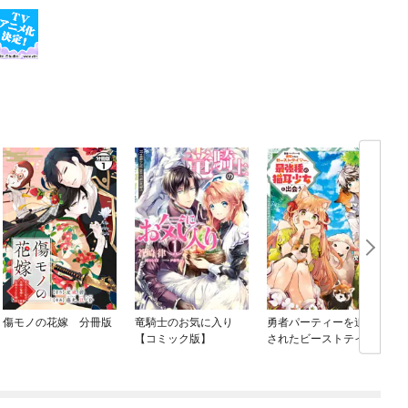
傷モノの花嫁 分冊版
竜騎士のお気に入り
勇者パーティーを追放
【コミック版】
されたビーストテイマ
ー、最強種の猫耳少女
と出会う