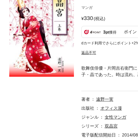
マンガ
330
(税込)
ポイン
3
pt
獲得
dカード利用でさらにポイント+2
返品不可
歌舞伎俳優・片岡吉右衛門に
子・晶であった。時は流れ、
新幹線事故に遭遇し、意識を
晶…」。気がつけば病院の中
トゲン写真を診る医者はある
著者
遠野一実
れ）」が存在していたのだっ
女の子、千晶。晶の中に千
出版社
オフィス漫
遠野一実がお贈りする、華麗
ジャンル
女性マンガ
作、第１巻（全２巻）。
シリーズ
双晶宮
電子版配信開始日
2014/08