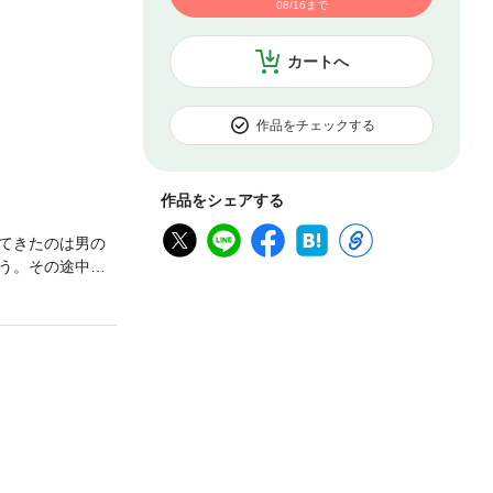
08/16まで
カートへ
作品をチェックする
作品をシェアする
てきたのは男の
う。その途中、
るのよ、
 一方、晶のレン
した双子の片割
であった双子の
たして……！？
ストーリーの傑