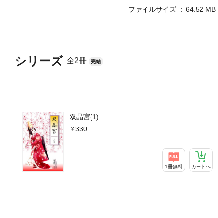
ファイルサイズ
64.52 MB
シリーズ
全2冊
完結
双晶宮(1)
330
1冊無料
カートへ