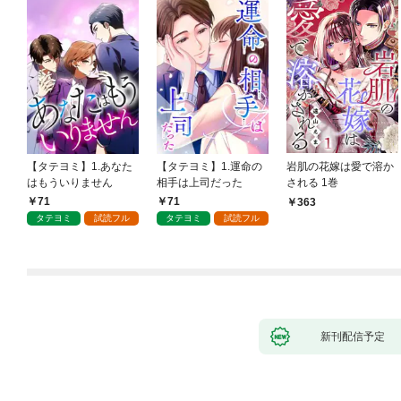
【タテヨミ】1.あなた
【タテヨミ】1.運命の
岩肌の花嫁は愛で溶か
はもういりません
相手は上司だった
される 1巻
71
71
363
タテヨミ
試読フル
タテヨミ
試読フル
新刊配信予定