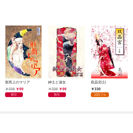
形而上のマリア
紳士と淑女
双晶宮(1)
330
99
330
99
330
割引
割引
試読フル