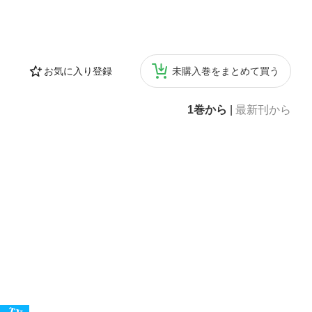
お気に入り登録
未購入巻をまとめて買う
1巻から
|
最新刊から