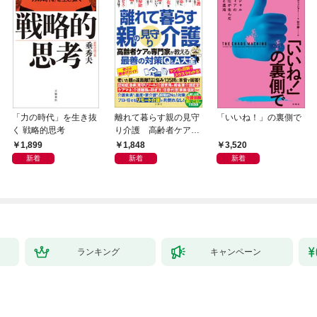
「力の時代」を生き抜
離れて暮らす親の見守
「いいね！」の裏側で
く 戦略的思考
り介護 高齢者ケアの
専門家が教える最善の
1,899
1,848
3,520
対策Q＆A大全
新着
新着
新着
ランキング
キャンペーン