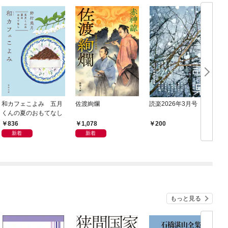
和カフェこよみ 五月
佐渡絢爛
読楽2026年3月号
くんの夏のおもてなし
836
1,078
200
新着
新着
もっと見る