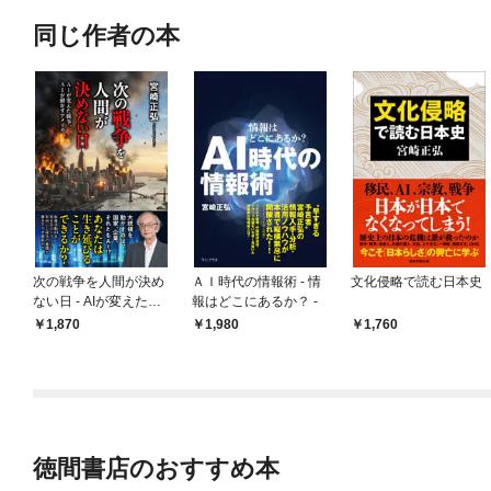
同じ作者の本
次の戦争を人間が決め
ＡＩ時代の情報術 - 情
文化侵略で読む日本史
ない日 - AIが変えた戦
報はどこにあるか？ -
争、AIが動かすアメリ
1,870
1,980
1,760
カ -
徳間書店のおすすめ本