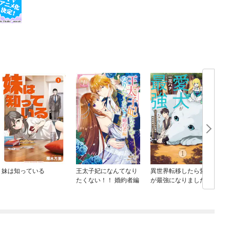
妹は知っている
王太子妃になんてなり
異世界転移したら愛犬
たくない！！ 婚約者編
が最強になりました ～
シルバーフェンリルと
俺が異世界暮らしを始
めたら～ THE COMIC