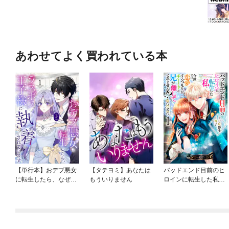
あわせてよく買われている本
【単行本】おデブ悪女
【タテヨミ】あなたは
バッドエンド目前のヒ
に転生したら、なぜか
もういりません
ロインに転生した私、
ラスボス王子様に執着
今世では恋愛するつも
されています
りがチートな兄が離し
てくれません！？@C
OMIC