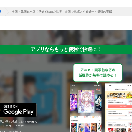
界
中国・韓国を本気で見捨て始めた世界 各国で急拡大する嫌中・嫌韓の実態
アプリならもっと便利で快適に！
の他の国や地域におけるApple
c.のサービスマークです。
ogle LLC の商標です。