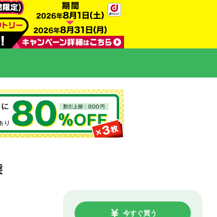
態
今すぐ買う