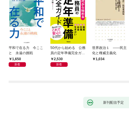
平和で在る力 今ここ
50代から始める 公務
世界政治１ ――民主
と 永遠の挑戦
員の定年準備完全ガイ
化と権威主義化
ド
1,650
2,530
1,034
新着
新着
新刊配信予定