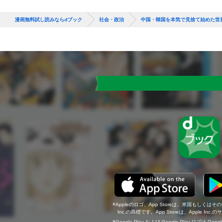
漫画無料試し読みならdブック
社会・政治
中国・韓国を本気で見捨て始めた世
Appleのロゴ、App Storeは、米国もしくはそ
Inc.の商標です。App Storeは、Apple In
Google Play および Google Play ロゴは Go