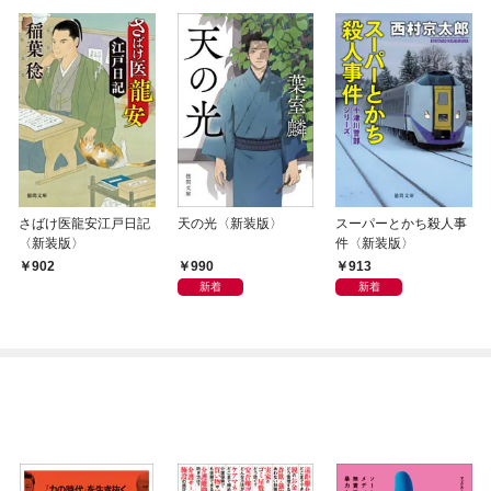
さばけ医龍安江戸日記
天の光〈新装版〉
スーパーとかち殺人事
〈新装版〉
件〈新装版〉
990
913
902
新着
新着