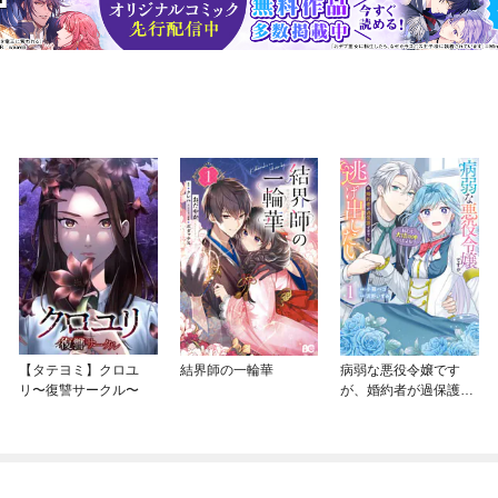
【タテヨミ】クロユ
結界師の一輪華
病弱な悪役令嬢です
リ〜復讐サークル〜
が、婚約者が過保護す
ぎて逃げ出したい(私た
ち犬猿の仲でしたよ
ね！？)