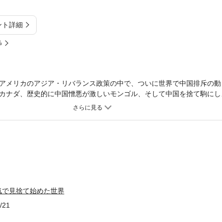
ント詳細
%
アメリカのアジア・リバランス政策の中で、ついに世界で中国排斥の動
カナダ、歴史的に中国憎悪が激しいモンゴル、そして中国を捨て駒にし
れを現地レポート！ さらには中国と急接近する韓国も経済的な危機が
で輸出が鈍化し、中国とともに存在感が失われつつある韓国の実態も明
気で見捨て始めた世界
/21