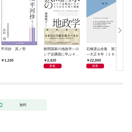
平河抄 其ノ壱
狭間国家の地政学―ロ
石橋湛山全集 第三巻
シア近隣国に学ぶ４つ
―大正８年（１９１
の生き残り戦略
９）－大正９年（１９
2,420
22,000
1,100
２０）
新着
新着
無料