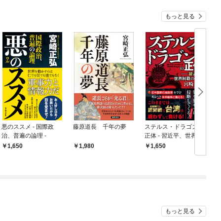
もっと見る
悪のススメ - 国際政
藤原道長 千年の夢
ステルス・ドラゴンの
治、普遍の論理 -
正体 - 習近平、世界制
覇の野望 -
1,650
1,980
1,650
もっと見る