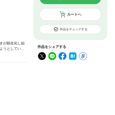
カートへ
作品をチェックする
きが顕在化し始
作品をシェアする
ようとしている
迫り、セウォル
らかにする。