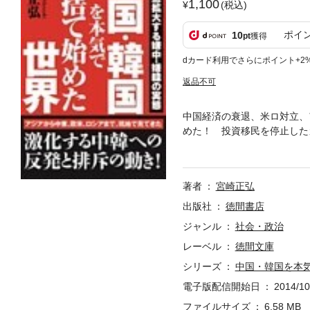
1,100
(税込)
ポイ
10
pt
獲得
dカード利用でさらにポイント+2
返品不可
中国経済の衰退、米ロ対立、
めた！ 投資移民を停止した
ロシアなど、各国での中国離
号事件やサムスンの凋落など
著者
宮崎正弘
出版社
徳間書店
ジャンル
社会・政治
レーベル
徳間文庫
シリーズ
中国・韓国を本
電子版配信開始日
2014/10
ファイルサイズ
6.58 MB