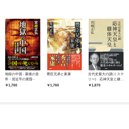
地獄の中国 - 最後の皇
豊臣兄弟と家康
古代史最大の謎(ミステ
帝・習近平の黄昏 -
リー) 応神天皇と継体
天皇
1,760
1,760
1,870