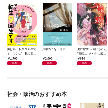
実は私、転生９回生で
月曜のこない部屋
鬼に嫁す ～虐げられた
す マンガ 私の前世
花嫁は、あやかし若頭
物語
に溺愛される～
1,760
2,090
880
新着
新着
新着
社会・政治のおすすめ本