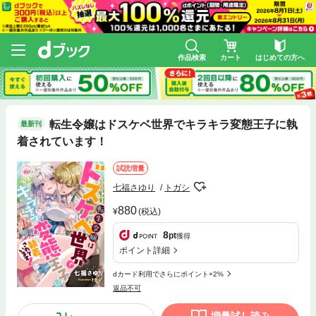
作品検索
カート
はじめての方へ
転生令嬢はドスケベ世界でキラキラ変態王子に執
最新刊
着されています！
試読増量
七福さゆり
トガシ
880
(税込)
8
pt
獲得
ポイント詳細
dカード利用でさらにポイント+2%
返品不可