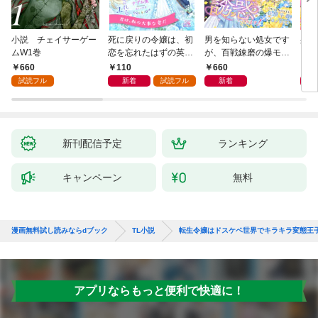
小説 チェイサーゲー
死に戻りの令嬢は、初
男を知らない処女です
身代
ムW1巻
恋を忘れたはずの英雄
が、百戦錬磨の爆モテ
され
騎士から一途に愛され
護衛騎士様をえっちに
代役
660
110
660
1,
る【１】
誘惑してみます！
を注
試読フル
新着
試読フル
新着
新刊配信予定
ランキング
キャンペーン
無料
漫画無料試し読みならdブック
TL小説
転生令嬢はドスケベ世界でキラキラ変態王
アプリならもっと便利で快適に！