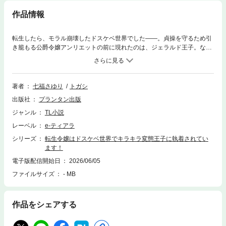
作品情報
転生したら、モラル崩壊したドスケベ世界でした――。貞操を守るため引
き籠もる公爵令嬢アンリエットの前に現れたのは、ジェラルド王子。なん
と彼は前世で弟同然に可愛がっていた幼なじみで!?「この瞬間をどれだけ
夢見たことか」敏感な所を舐めて食んで吸われて、熱い欲望で乱され、身
体の芯まで甘く痺れて……。「もう、俺たちはここで生きていくしかない
んだ」執着王子に昼も夜も所構わず求め尽くされる、絶頂必至の極上快感
著者
七福さゆり
トガシ
ラブ！
出版社
プランタン出版
ジャンル
TL小説
レーベル
e-ティアラ
シリーズ
転生令嬢はドスケベ世界でキラキラ変態王子に執着されてい
ます！
電子版配信開始日
2026/06/05
ファイルサイズ
- MB
作品をシェアする