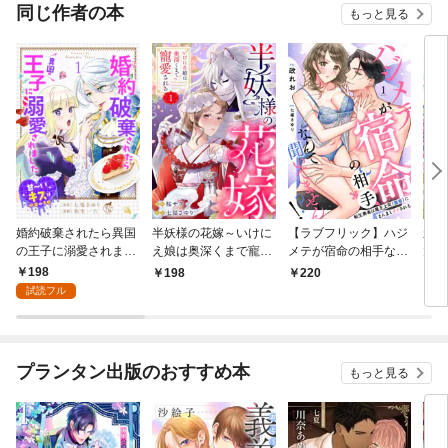
同じ作者の本
もっと見る
婚約破棄されたら異国
半妖様の花嫁～いけに
【ラブフリック】ハジ
永久
の王子に溺愛されまし
え娘は奥深くまで寵愛
メテが宿命の相手なん
大国
た 甘～いキスは悦楽の
される～1
て聞いてません！？～
る(1
198
198
220
1
予感 【短編】1
転生勇者は魔王上司
試読フル
（激重）にまんまとオ
トされる～(1)
プランタン出版のおすすめ本
もっと見る