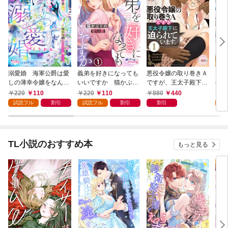
溺愛婚 海軍公爵は愛
義弟を好きになっても
悪役令嬢の取り巻きＡ
お飾
しの薄幸令嬢をなんと
いいですか 猫かぶり
ですが、王太子殿下に
生、
しても妻にしたい１
の甘い罠１
迫られています。①
れ奥
220
110
220
110
880
440
2
試読フル
割引
試読フル
割引
割引
試
TL小説のおすすめ本
もっと見る