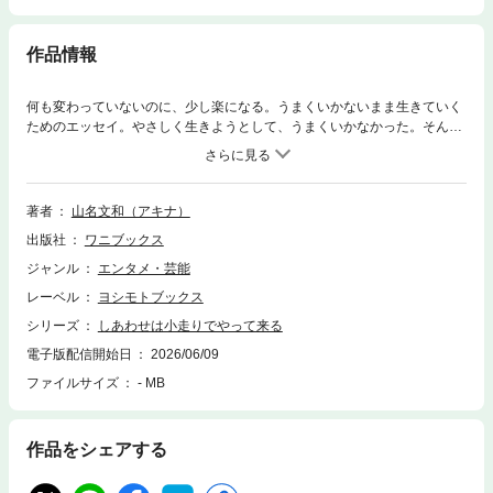
作品情報
何も変わっていないのに、少し楽になる。うまくいかないまま生きていく
ためのエッセイ。やさしく生きようとして、うまくいかなかった。そんな
日々の中で出会ったのは、一匹の保護犬だった。漫才コンビ「アキナ」山
名文和による初のエッセイ。保護犬・柴犬おまめとの暮らしや、日々の散
歩を通して感じたことを綴った一冊です。うまく生きられなかった時間
や、不器用な自分と向き合ってきた日々。その中で見つけた、何も解決し
著者
山名文和（アキナ）
ていないのに、なぜか少し楽になる時間を丁寧にすくい上げています。お
出版社
ワニブックス
まめと過ごす散歩の時間の中で、気づけば生活は少しずつ変わっていっ
た。大切な人と出会い、家族が増え、いつのまにか、しあわせはそばにあ
ジャンル
エンタメ・芸能
ったのかもしれない。大きな出来事は起きません。日常のふとした瞬間
レーベル
ヨシモトブックス
に、気づけば、おまめの足跡がある。それだけで、少しだけ呼吸がしやす
くなる。発行：ヨシモトブックス発売：ワニブックス
シリーズ
しあわせは小走りでやって来る
電子版配信開始日
2026/06/09
ファイルサイズ
- MB
作品をシェアする