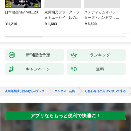
日本映画navi vol.123
永尾柚乃ファーストフ
ステディカムオペレー
テレ
ォトエッセイ ゆのも
ターズ・ハンドブック
集 
のがたり
日本語版 電子版 第２
ーズ
1
1,210
￥1,683
￥6,600
版
ウル
【電
新刊配信予定
ランキング
キャンペーン
無料
漫画無料試し読みならdブック
エンタメ・芸能
しあわせは小走りでやって来る
アプリならもっと便利で快適に！