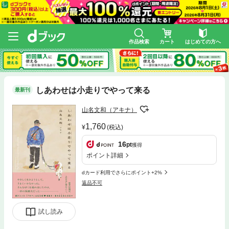
作品検索
カート
はじめての方へ
しあわせは小走りでやって来る
最新刊
山名文和（アキナ）
1,760
(税込)
16
pt
獲得
ポイント詳細
dカード利用でさらにポイント+2%
返品不可
試し読み