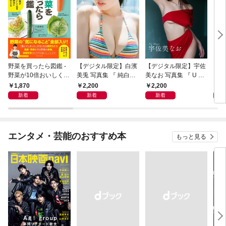
野菜を買ったら図鑑 -
【デジタル限定】白濱
【デジタル限定】宇佐
エロ
野菜が10倍おいしくな
美兎 写真集 『 純白の
美なお 写真集 『 U ～
る保存法と64のレシピ
プリズム 』
Best Selection ～ 』
1,870
2,200
2,200
1,
-
新着
新着
新着
エンタメ・芸能のおすすめ本
もっと見る