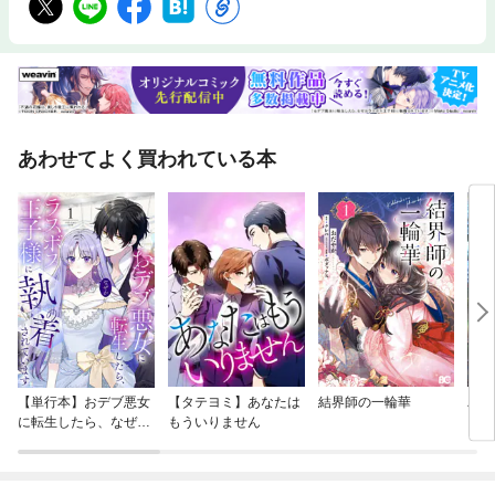
あわせてよく買われている本
【単行本】おデブ悪女
【タテヨミ】あなたは
結界師の一輪華
バッ
に転生したら、なぜか
もういりません
ロイ
ラスボス王子様に執着
今世
されています
りが
てく