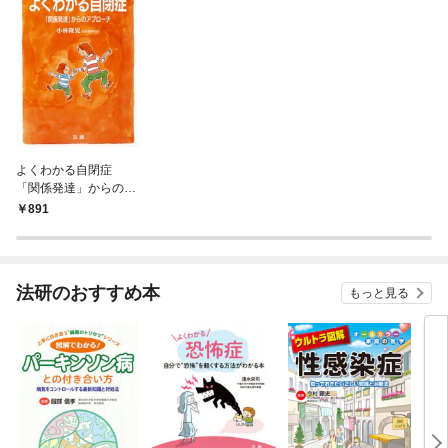
よくわかる自閉症
「関係発達」からのア
プローチ
891
法研のおすすめ本
もっと見る