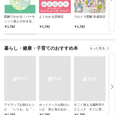
図解でわかる！パーキ
よくわかる恐怖症
ウルトラ図解 性感染症
やさ
ンソン病との付き合い
血圧
方
1,782
1,782
1,782
1,
暮らし・健康・子育てのおすすめ本
もっと見る
アイラップお助けレシ
ホットクックお助けレ
すごく使える脳科学テ
首
ピ 「いつも」も「も
シピ 肉と魚のおか
クニック すぐに実践
ヨガ
しも」もおいしい！
ず 少ない材料＆調味
したくなる
ラと
￥1,760
￥1,760
￥1,760
￥1,