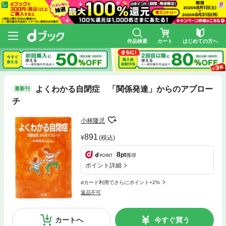
作品検索
カート
はじめての方へ
よくわかる自閉症 「関係発達」からのアプロー
最新刊
チ
小林隆児
891
(税込)
8
pt
獲得
ポイント詳細
dカード利用でさらにポイント+2%
返品不可
カートへ
今すぐ買う