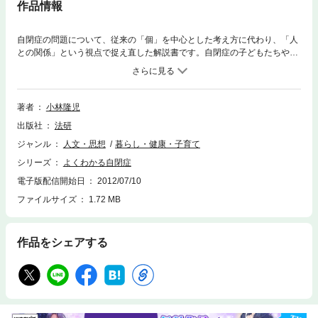
作品情報
自閉症の問題について、従来の「個」を中心とした考え方に代わり、「人
との関係」という視点で捉え直した解説書です。自閉症の子どもたちや家
族と実際にかかわってきた著者が、多数の事例をもとに、自閉症の三大特
徴である「対人関係の障害」「コミュニケーションの障害」「偏った興
味、繰り返し行動、こだわり行動」、さらに、「行動障害」について、そ
れらの行動の特徴が生まれる過程と、どのような対応をしたらよいかを綴
著者
小林隆児
っています。
出版社
法研
ジャンル
人文・思想
暮らし・健康・子育て
シリーズ
よくわかる自閉症
電子版配信開始日
2012/07/10
ファイルサイズ
1.72 MB
作品をシェアする