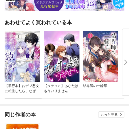
あわせてよく買われている本
【単行本】おデブ悪女
【タテヨミ】あなたは
結界師の一輪華
バッ
に転生したら、なぜか
もういりません
ロイ
ラスボス王子様に執着
今世
されています
りが
てく
OMI
同じ作者の本
もっと見る