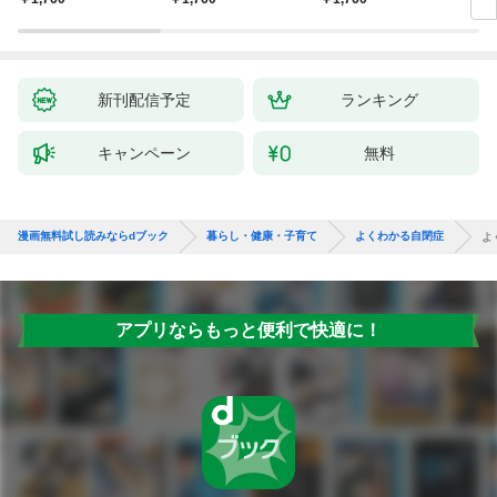
料で、あとはスイッチ
リー
ポン！
昇と
新刊配信予定
ランキング
キャンペーン
無料
漫画無料試し読みならdブック
暮らし・健康・子育て
よくわかる自閉症
よ
アプリならもっと便利で快適に！