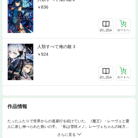
836
試し読み
カートへ
人類すべて俺の敵３
924
試し読み
カートへ
作品情報
たったふたりで世界からの逃避行を続けていた、《魔王》・レーヴェと憂
人に差し伸べられた救いの手。「私は雪咲メノ。レーヴェちゃんの味方だ
よ」 《知識》を司る天使たる彼女の協力により、レーヴェたちは追っ手
から逃れ、ひとときの穏やかな安寧の日々に揺蕩う。 一方、目前で《魔