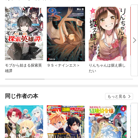
モブから始まる探索英
９Ｓ＜ナインエス＞
りんちゃんは据え膳し
念願
雄譚
たい
を手
同じ作者の本
もっと見る