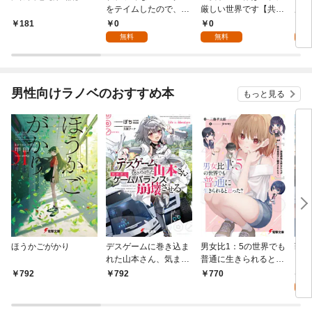
をテイムしたので、ス
厳しい世界です【共和
厳し
パイダーシルクで裁縫
国編】【分冊版】 1
国
0
0
8
181
を頑張ります！【分冊
無料
無料
試
版】 1
男性向けラノベのおすすめ本
もっと見る
ほうかごがかり
デスゲームに巻き込ま
男女比1：5の世界でも
戦地
れた山本さん、気まま
普通に生きられると思
カシ
にゲームバランスを崩
った？ ～激重感情な
活を
8
792
792
770
壊させる【電子特別
彼女たちが無自覚男子
特典
試
版】
に翻弄されたら～