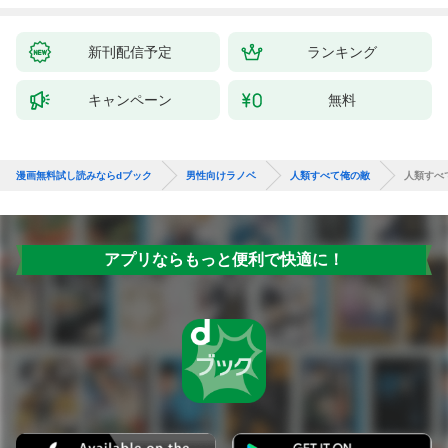
新刊配信予定
ランキング
キャンペーン
無料
漫画無料試し読みならdブック
男性向けラノベ
人類すべて俺の敵
人類すべ
アプリならもっと便利で快適に！