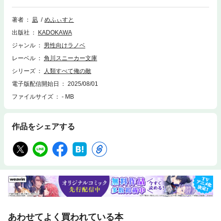
王》を逃したエレオノーラは、『聖戦の真実』に揺れる天使たちにレーヴ
ェと憂人の素性を開示し選択を迫る――果たして《魔王》を討つべきなの
著者
凪
めふぃすと
かと。「……終わらせましょう。この聖戦を――」 第28回スニーカー大
出版社
KADOKAWA
賞《大賞》作、聖戦の帰結する第３幕。
ジャンル
男性向けラノベ
レーベル
角川スニーカー文庫
シリーズ
人類すべて俺の敵
電子版配信開始日
2025/08/01
ファイルサイズ
- MB
作品をシェアする
あわせてよく買われている本