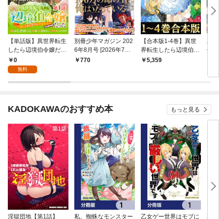
【単話版】異世界転生
別冊少年マガジン 202
【合本版1-4巻】異世
異世
したら辺境伯令嬢だっ
6年8月号 [2026年7月9
界転生したら辺境伯令
伯令
た～推しと共に生きる
日発売]
嬢だった
共に
0
770
5,359
1,
辺境生活～@COMIC
【電
無料
第1話
ろし
KADOKAWAのおすすめ本
もっと見る
淫獄団地【第1話】
私、蜘蛛なモンスター
乙女ゲー世界はモブに
乙女