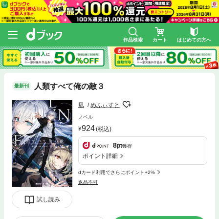
作品検索
カート
はじめての方へ
人類すべて俺の敵３
最新刊
凪
めふぃすと
ノベル
924
(税込)
8
pt
獲得
ポイント詳細
dカード利用でさらにポイント+2%
返品不可
試し読み