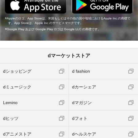
Appleのロゴ、App Storeは、米国もしくはその他の国や地域におけるApple Inc.の商標で
す。App Storeは、Apple Inc.のサービスマークです。
Google Play および Google Play ロゴは Google LLC の商標です。
dマーケットストア
dショッピング
d fashion
dミュージック
dカーシェア
Lemino
dマガジン
dヒッツ
dフォト
dアニメストア
dヘルスケア