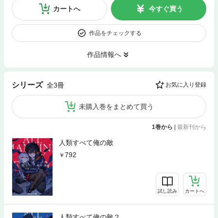
カートへ
今すぐ買う
作品をチェックする
作品情報へ
シリーズ
全3冊
お気に入り登録
未購入巻をまとめて買う
1巻から
|
最新刊から
人類すべて俺の敵
792
試し読み
カートへ
人類すべて俺の敵２