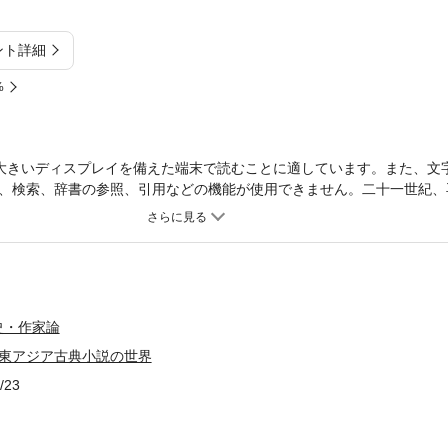
ント詳細
%
大きいディスプレイを備えた端末で読むことに適しています。また、文
、検索、辞書の参照、引用などの機能が使用できません。二十一世紀、
を最終地点に描かれてきた文化・文明史を、本書では、アジアに軸足を
紀、日本・朝鮮・中国・ベトナム…、各国の文学は繋がっていた。それ
風””怪異”というテーマで、である。
史・作家論
 東アジア古典小説の世界
/23