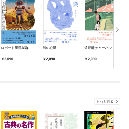
ロボット座流星群
風の心臓
遠距離チャーハン
2,090
2,090
2,090
もっと見る