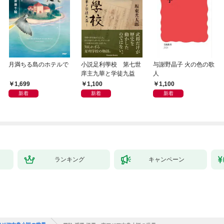
月満ちる島のホテルで
小説足利學校 第七世
与謝野晶子 火の色の歌
庠主九華と学徒九益
人
1,699
1,100
1,100
新着
新着
新着
ランキング
キャンペーン