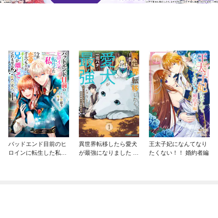
バッドエンド目前のヒ
異世界転移したら愛犬
王太子妃になんてなり
ロインに転生した私、
が最強になりました ～
たくない！！ 婚約者編
今世では恋愛するつも
シルバーフェンリルと
りがチートな兄が離し
俺が異世界暮らしを始
てくれません！？@C
めたら～ THE COMIC
OMIC