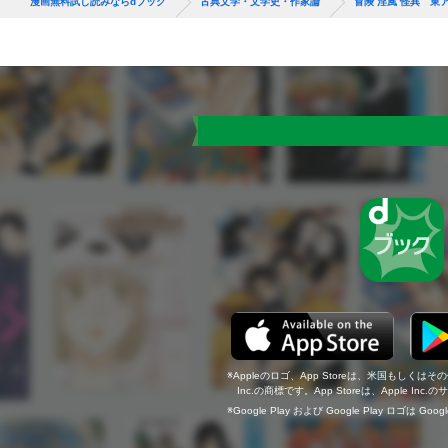
漫画無料試し読みならdブック
古典文学・文学史・作家論
冒険 淫風 怪異 東
Appleのロゴ、App Storeは、米国もしくはそ
Inc.の商標です。App Storeは、Apple In
Google Play および Google Play ロゴは Go