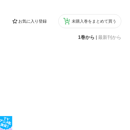
お気に入り登録
未購入巻をまとめて買う
1巻から
|
最新刊から