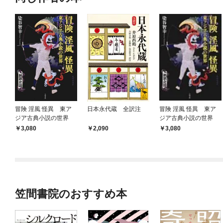
冒険 淫風 怪異 東ア
日本永代蔵 全訳注
冒険 淫風 怪異 東ア
ジア古典小説の世界
ジア古典小説の世界
3,080
2,090
3,080
笠間書院のおすすめ本