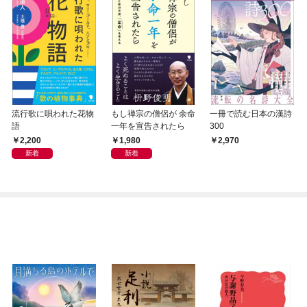
流行歌に唄われた花物
もし禅宗の僧侶が 余命
一冊で読む日本の漢詩
語
一年を宣告されたら
300
2,200
1,980
2,970
新着
新着