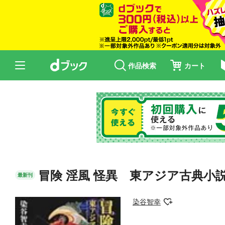
作品検索
カート
冒険 淫風 怪異 東アジア古典小
最新刊
染谷智幸