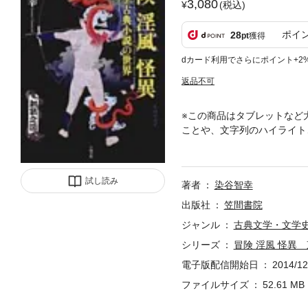
3,080
(税込)
ポイ
28
pt
獲得
dカード利用でさらにポイント+2
返品不可
※この商品はタブレットなど
ことや、文字列のハイライト
代が到来した。欧米の近現代
る。大交流時代の十六、七世
吹いた新しい風、”冒険””淫
試し読み
著者
染谷智幸
出版社
笠間書院
ジャンル
古典文学・文学
シリーズ
冒険 淫風 怪異
電子版配信開始日
2014/12
ファイルサイズ
52.61 MB