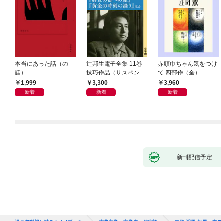
本当にあった話（の
辻邦生電子全集 11巻
赤頭巾ちゃん気をつけ
話）
技巧作品（サスペン
て 四部作（全）
ス・ミステリー） 『眞
1,999
3,300
3,960
晝の海への旅』『黄金
新着
新着
新着
の時刻の滴り』ほか
新刊配信予定