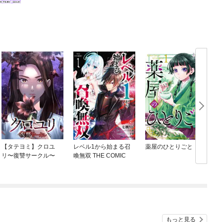
【タテヨミ】クロユ
レベル1から始まる召
薬屋のひとりごと
リ〜復讐サークル〜
喚無双 THE COMIC
もっと見る