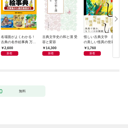
名場面がよくわかる！
古典文学史の和と漢 受
怪しい古典文学 日本
古典の名作絵事典 万葉
容と変容
の美しい怪異の世界
集から源氏物語まで
2,600
14,300
1,760
新着
新着
新着
無料