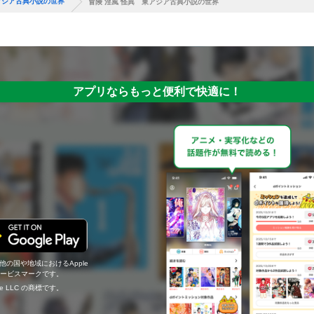
アジア古典小説の世界
冒険 淫風 怪異 東アジア古典小説の世界
アプリならもっと便利で快適に！
の他の国や地域におけるApple
c.のサービスマークです。
ogle LLC の商標です。