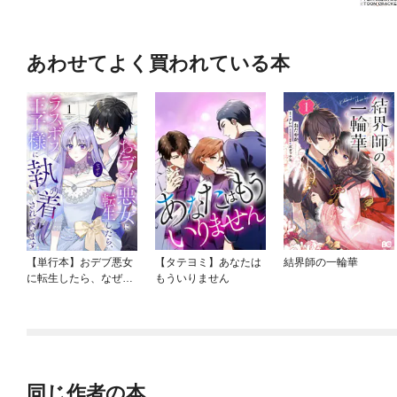
あわせてよく買われている本
【単行本】おデブ悪女
【タテヨミ】あなたは
結界師の一輪華
に転生したら、なぜか
もういりません
ラスボス王子様に執着
されています
同じ作者の本