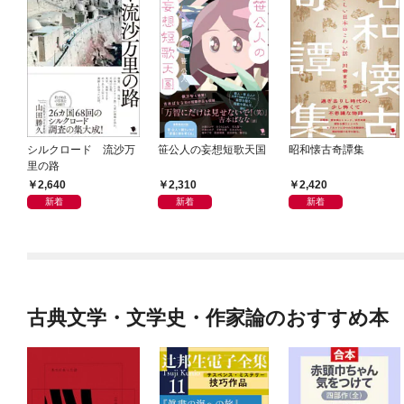
シルクロード 流沙万
笹公人の妄想短歌天国
昭和懐古奇譚集
里の路
2,640
2,310
2,420
新着
新着
新着
古典文学・文学史・作家論のおすすめ本