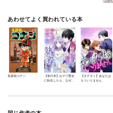
あわせてよく買われている本
名探偵コナン
【単行本】おデブ悪女
【タテヨミ】あなたは
に転生したら、なぜか
もういりません
ラスボス王子様に執着
されています