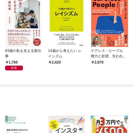
83歳の私を支える家仕
14歳から考えたい レ
ケアレス・ピープル
事
イシズム
権力と欲望、失われた
理想の物語 Meta
1,760
2,420
2,970
が”読まれたくなかっ
新着
た”真実