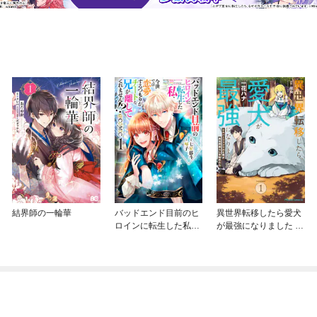
結界師の一輪華
バッドエンド目前のヒ
異世界転移したら愛犬
ロインに転生した私、
が最強になりました ～
今世では恋愛するつも
シルバーフェンリルと
りがチートな兄が離し
俺が異世界暮らしを始
てくれません！？@C
めたら～ THE COMIC
OMIC