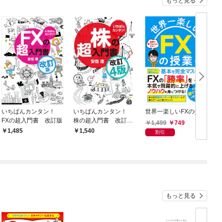
もっと見る
いちばんカンタン！
いちばんカンタン！
世界一楽しいFXの授業
FXの超入門書 改訂版
株の超入門書 改訂4
1,499
749
版
1,485
1,540
割引
もっと見る