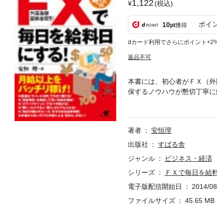
1,122
(税込)
ポイ
10
pt
獲得
dカード利用でさらにポイント+2
返品不可
本書には、初心者がＦＸ（外
保するノウハウが懇切丁寧に
万円の小遣い、そして月給以
あなたもＦＸで稼いでくださ
著者
安恒理
出版社
すばる舎
ジャンル
ビジネス・経済
シリーズ
ＦＸで毎日を給
電子版配信開始日
2014/08
ファイルサイズ
45.65 MB