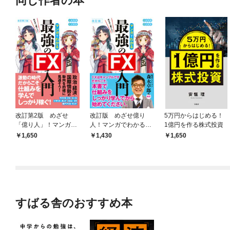
同じ作者の本
改訂第2版 めざせ
改訂版 めざせ億り
5万円からはじめる！
「億り人」！マンガで
人！マンガでわかる最
1億円を作る株式投資
わかる最強のFX入門
強のFX入門
1,650
1,430
1,650
すばる舎のおすすめ本