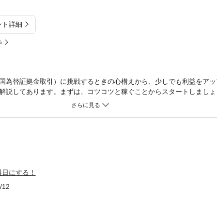
ント詳細
%
国為替証拠金取引）に挑戦するときの心構えから、少しでも利益をアッ
解説してあります。まずは、コツコツと稼ぐことからスタートしましょ
上の利益を上げられるようになる、といったところでしょうか。月給以
い！
料日にする！
/12