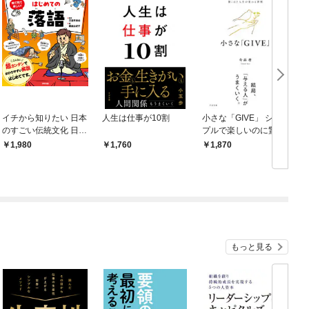
イチから知りたい 日本
人生は仕事が10割
小さな「GIVE」 シン
のすごい伝統文化 日本
プルで楽しいのに驚く
の伝統芸能入門 落語
ほど人生が変わる習慣
1,980
1,760
1,870
もっと見る