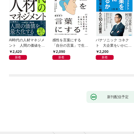
AI時代の人材マネジメ
感性を言葉にする
パナソニック コネク
ント 人間の価値を最
「自分の言葉」で生き
ト 大企業をいかに変
大化する条件
るための教科書
えるか
2,420
2,090
2,200
新着
新着
新着
新刊配信予定