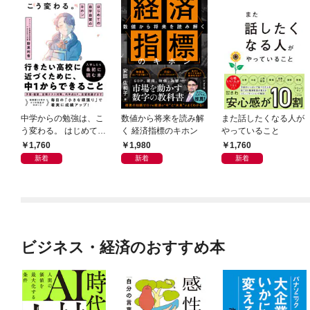
中学からの勉強は、こ
数値から将来を読み解
また話したくなる人が
う変わる。 はじめての
く 経済指標のキホン
やっていること
自学自習のキホン
1,760
1,980
1,760
新着
新着
新着
ビジネス・経済のおすすめ本