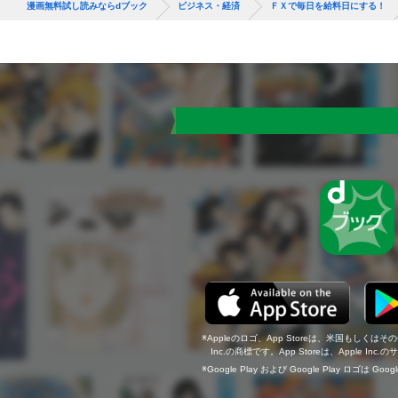
漫画無料試し読みならdブック
ビジネス・経済
ＦＸで毎日を給料日にする！
Appleのロゴ、App Storeは、米国もしくはそ
Inc.の商標です。App Storeは、Apple In
Google Play および Google Play ロゴは Go