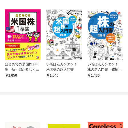
はじめての米国株1年
いちばんカンタン！
いちばんカンタン！
生 新・儲かるしくみ
米国株の超入門書
株の超入門書 銘柄選
損する理由がわかる本
びと売買の見極め方
1,650
1,540
1,430