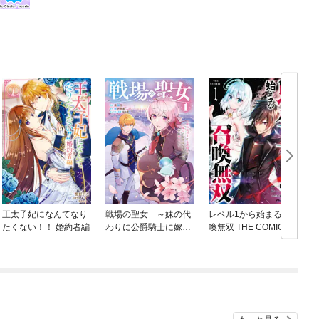
王太子妃になんてなり
戦場の聖女 ～妹の代
レベル1から始まる召
たくない！！ 婚約者編
わりに公爵騎士に嫁ぐ
喚無双 THE COMIC
ことになりましたが、
今は幸せです～