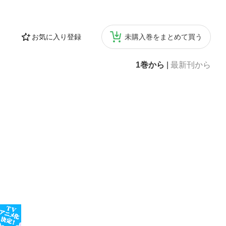
お気に入り登録
未購入巻をまとめて買う
1巻から
|
最新刊から