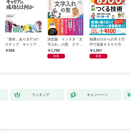
「使命」ありき3つの
決定版 インスタ「文
知識ゼロからの月３万
ステップ キャリアの
字入れ」の型 スマホ
円で資産６５００万円
成功とは何か
１画面で心をつかむ
つくる技術
1,760
1,567
550
「言葉のテンプレー
新着
新着
ト」
ランキング
キャンペーン