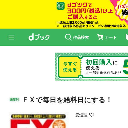
作品検索
カート
ＦＸで毎日を給料日にする！
最新刊
安恒理