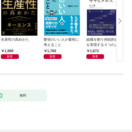
生産性の高めかた
要領のいい人が最初に
組織を創り持続的成長
考えること
を実現する５つの人資
本 リーダーシップ・
1,980
1,760
1,672
キャピタルズ
新着
新着
新着
無料