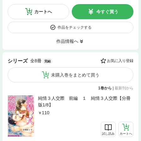
カートへ
今すぐ買う
作品をチェックする
作品情報へ
全8冊
シリーズ
お気に入り登録
完結
未購入巻をまとめて買う
1巻から
|
最新刊から
純情３人交際 前編 １ 純情３人交際【分冊
版1/8】
110
試し読み
カートへ