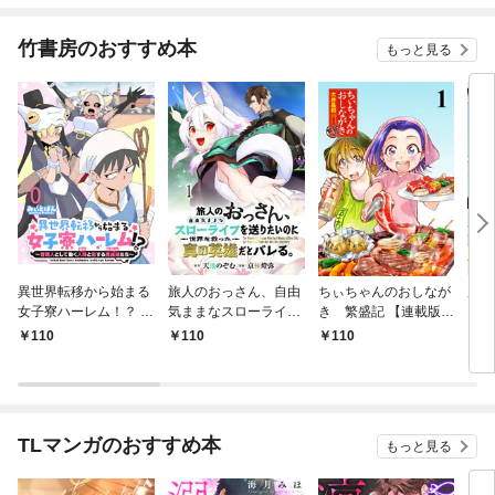
竹書房のおすすめ本
もっと見る
異世界転移から始まる
旅人のおっさん、自由
ちぃちゃんのおしなが
魔法
女子寮ハーレム！？ ～
気ままなスローライフ
き 繁盛記 【連載版】
【連
管理人として働く人間
を送りたいのに世界を
１
110
110
110
1
と恋する魔族娘たち～
救った真の英雄だとバ
【連載版】０
レる 【連載版】１
TLマンガのおすすめ本
もっと見る