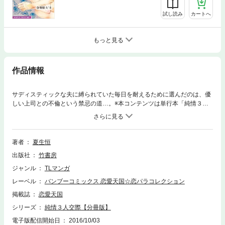
試し読み
カートへ
もっと見る
作品情報
サディスティックな夫に縛られていた毎日を耐えるために選んだのは、優
しい上司との不倫という禁忌の道…。※本コンテンツは単行本「純情３人
交際」を分冊したものです。
著者
夏生恒
出版社
竹書房
ジャンル
TLマンガ
レーベル
バンブーコミックス 恋愛天国☆恋パラコレクション
掲載誌
恋愛天国
シリーズ
純情３人交際【分冊版】
電子版配信開始日
2016/10/03