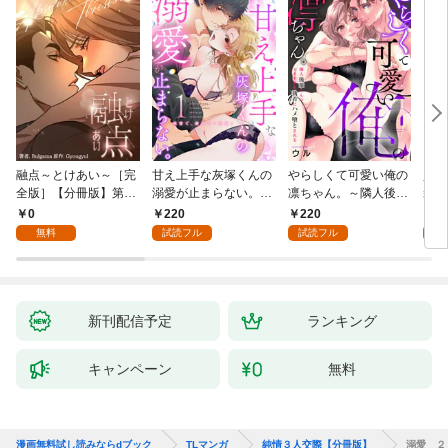
融点～とけあい～［完
甘え上手な灰塚くんの
やらしくて可愛い俺の
資産
全版］【分冊版】第1
溺愛が止まらない。純
凛ちゃん。～隣人後輩
装御
話
情で、健気で…絶倫！
くんのイキすぎた執着
イジ
0
220
220
1
(1)
にハメ堕とされる～(1)
感じ
無料
試読フル
試読フル
試
【電
き】
新刊配信予定
ランキング
キャンペーン
無料
漫画無料試し読みならdブック
TLマンガ
純情３人交際【分冊版】
溺愛 ２