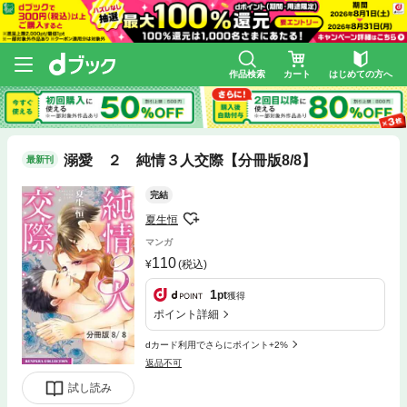
作品検索
カート
はじめての方へ
溺愛 ２ 純情３人交際【分冊版8/8】
最新刊
完結
夏生恒
マンガ
110
(税込)
1
pt
獲得
ポイント詳細
dカード利用でさらにポイント+2%
返品不可
試し読み