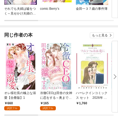
それでも夫婦は嘘をつ
comic Berry’s
金田一３７歳の事件簿
さよ
く～見せかけ夫婦の秘
密～
同じ作者の本
もっと見る
オレ様社長の極上な溺
冷徹CEOは田舎の女神
ハーレクインコミック
冷徹
愛【合冊版】1
に恋をする～奥まで溶
ス セット 2026年 vo
に恋
かす深い熱愛～ 1
l.916
かす
660
165
1,760
9
本版
試読フル
試読フル