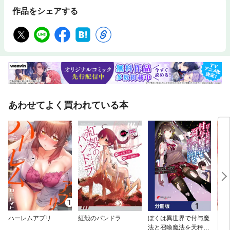
作品をシェアする
あわせてよく買われている本
ハーレムアプリ
紅殻のパンドラ
ぼくは異世界で付与魔
【フ
法と召喚魔法を天秤に
ウチ