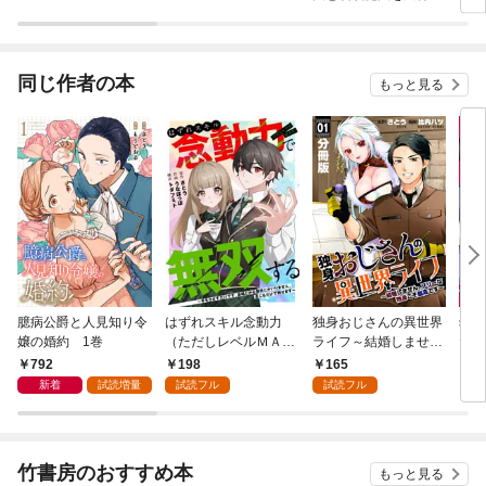
かける【分冊版】
同じ作者の本
もっと見る
臆病公爵と人見知り令
はずれスキル念動力
独身おじさんの異世界
幼馴
嬢の婚約 1巻
（ただしレベルＭＡ
ライフ～結婚しませ
た俺
Ｘ）で無双する～手を
ん、フリーな独身こそ
キル
792
198
165
1
かざすだけです。詠唱
最高です～【分冊版】
ら返
新着
試読増量
試読フル
試読フル
とか必殺技とかいりま
1
せん。念じるだけで倒
せます～(1)
竹書房のおすすめ本
もっと見る