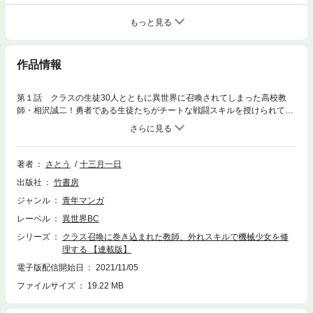
もっと見る
作品情報
第１話 クラスの生徒30人とともに異世界に召喚されてしまった高校教
師・相沢誠二！勇者である生徒たちがチートな戦闘スキルを授けられてい
るのに対し、相沢に与えられたのは『修理【リペア】』という、まったく
発動しない外れスキルだった。そして初の実戦訓練の折、相沢は凶暴なミ
ノタウロスとともに古代遺跡の中に閉じ込められてしまう。しかしその時
『修理』のスキルがついに発動！ 眠っていたアンドロイドが覚醒し、ミ
著者
さとう
十三月一日
ノタウロスを瞬殺する!!その後、二人は遺跡の外へと転送されるが、そこ
出版社
竹書房
は元いた国とは程遠い見ず知らずの土地だった…！ かくして相沢は、生
徒たちの元に帰るため、機械少女【ブリュンヒルデ】とともに異世界をめ
ジャンル
青年マンガ
ぐる旅に出る――――。※この作品はWEBコミックサイト「WEBコミック
レーベル
異世界BC
ガンマぷらす」にて掲載されたものです。
シリーズ
クラス召喚に巻き込まれた教師、外れスキルで機械少女を修
理する 【連載版】
電子版配信開始日
2021/11/05
ファイルサイズ
19.22 MB