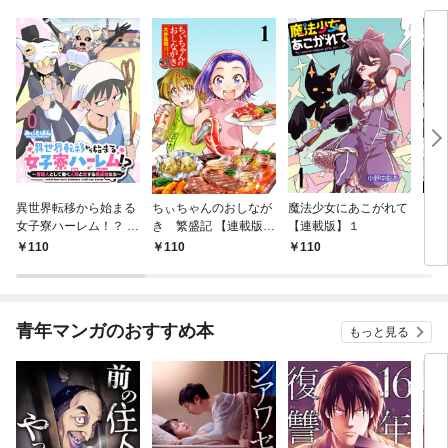
異世界転移から始まる
ちぃちゃんのおしなが
魔法少女にあこがれて
ガー
女子寮ハーレム！？ ～
き 繁盛記 【連載版】
【連載版】１
ィー
管理人として働く人間
１
110
110
110
1
と恋する魔族娘たち～
【連載版】０
青年マンガのおすすめ本
もっと見る