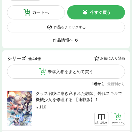
カートへ
今すぐ買う
作品をチェックする
作品情報へ
シリーズ
全44冊
お気に入り登録
未購入巻をまとめて買う
1巻から
|
最新刊から
クラス召喚に巻き込まれた教師、外れスキルで
機械少女を修理する 【連載版】１
110
試し読み
カートへ