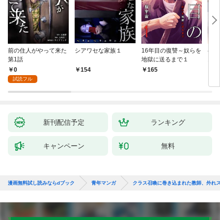
前の住人がやって来た
シアワセな家族１
16年目の復讐～奴らを
ベイ
第1話
地獄に送るまで１
エブ
版】
0
154
165
2
試読フル
新刊配信予定
ランキング
キャンペーン
無料
漫画無料試し読みならdブック
青年マンガ
クラス召喚に巻き込まれた教師、外れス