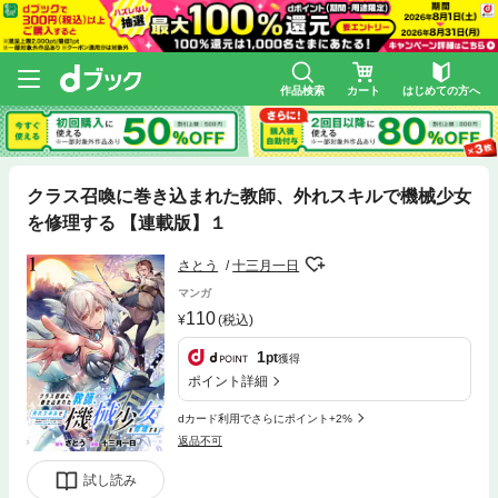
作品検索
カート
はじめての方へ
クラス召喚に巻き込まれた教師、外れスキルで機械少女
を修理する 【連載版】１
さとう
十三月一日
マンガ
110
(税込)
1
pt
獲得
ポイント詳細
dカード利用でさらにポイント+2%
返品不可
試し読み