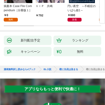
病案本 Case File Com
ＶＩＰ 共鳴
円い夜空 ～不眠症の
ハー
pendium［分冊版１］
いばら姫1～
１]
0
880
0
792
無料
新着
新刊配信予定
ランキング
キャンペーン
無料
漫画無料試し読みならdブック
BL小説
橙に仇花は染まる
橙に仇花は染まる
アプリならもっと便利で快適に！