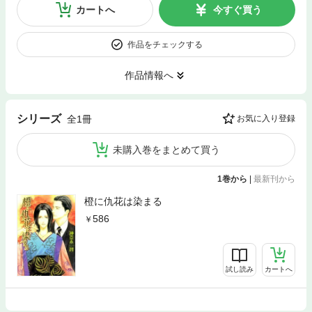
カートへ
今すぐ買う
作品をチェックする
作品情報へ
シリーズ
全1冊
お気に入り登録
未購入巻をまとめて買う
1巻から
|
最新刊から
橙に仇花は染まる
586
試し読み
カートへ