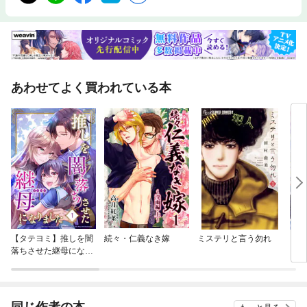
あわせてよく買われている本
【タテヨミ】推しを闇
続々・仁義なき嫁
ミステリと言う勿れ
【単
落ちさせた継母になり
に転
ました
ラス
され