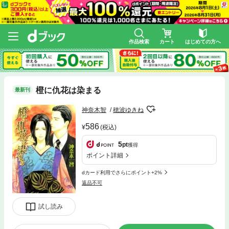
作品検索
カート
はじめての方へ
橙に仇花は染まる
最新刊
神奈木智
穂波ゆきね
586
(税込)
5
pt
獲得
ポイント詳細
dカード利用でさらにポイント+2%
返品不可
試し読み