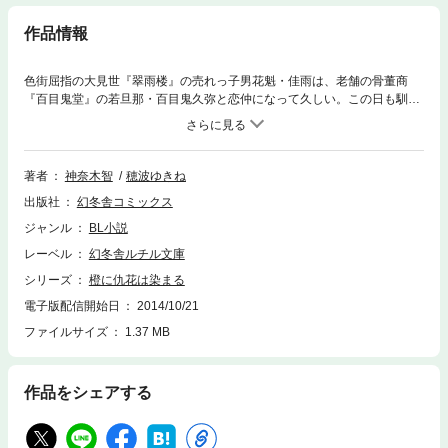
作品情報
色街屈指の大見世『翠雨楼』の売れっ子男花魁・佳雨は、老舗の骨董商
『百目鬼堂』の若旦那・百目鬼久弥と恋仲になって久しい。この日も馴染
み客として久弥を迎えたが、逢瀬を交わせるのは廓の中でだけ。自由のな
いわが身を切なく思いながら、一番の上客・鍋島子爵と朝を迎える佳雨だ
ったが、子爵の口から『百目鬼堂』の良からぬ噂を聞かされ…。
著者
神奈木智
穂波ゆきね
出版社
幻冬舎コミックス
ジャンル
BL小説
レーベル
幻冬舎ルチル文庫
シリーズ
橙に仇花は染まる
電子版配信開始日
2014/10/21
ファイルサイズ
1.37 MB
作品をシェアする