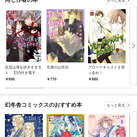
同じ作者の本
もっと見る
災厄は僕を好きすぎる
兄弟のお作法
ブロードキャストを突
「そ
１ 【SS付き電子限
っ走れ！
いる
定版】
限定
680
770
880
5
幻冬舎コミックスのおすすめ本
もっと見る