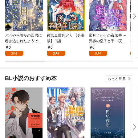
どうやら誰かの回帰に
後宮真贋判定人 【分冊
蜜月じかけの夜伽番 ～
美貌
巻き込まれたようです
版】 1話
異界の皇子と千一夜～
界で
【分冊版】 1話
【分冊版】 1話
たか
0
0
0
0
版】
無料
無料
無料
BL小説のおすすめ本
もっと見る