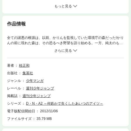
もっと見る
作品情報
全ての諸悪の根源は、以前、かりんを監視していた環境庁の森だった!かり
んの前に現れた森は、その恐るべき野望を語り始める。一方、純太のもと
には、純太の101番めの子･るららが現れ…!?
著者
桂正和
出版社
集英社
ジャンル
少年マンガ
レーベル
週刊少年ジャンプ
掲載誌
週刊少年ジャンプ
シリーズ
D・N・A2 ～何処かで失くしたあいつのアイツ～
電子版配信開始日
2012/11/06
ファイルサイズ
35.79 MB