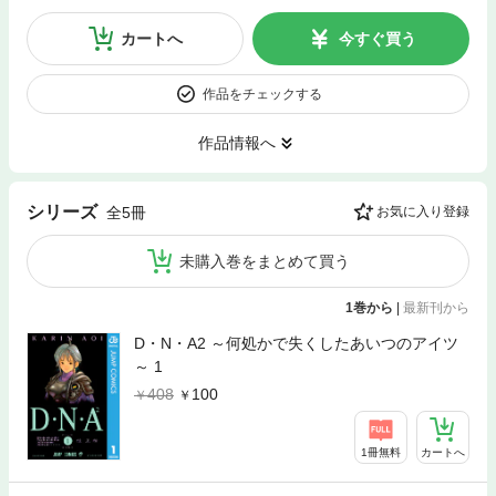
カートへ
今すぐ買う
作品をチェックする
作品情報へ
シリーズ
全5冊
お気に入り登録
未購入巻をまとめて買う
1巻から
|
最新刊から
D・N・A2 ～何処かで失くしたあいつのアイツ
～ 1
408
100
1冊無料
カートへ