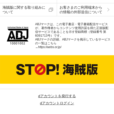
海賊版に関する取り組みに
お客さまのご利用端末から
ついて
の情報の外部送信について
ABJマークは、この電子書店・電子書籍配信サービス
が、著作権者からコンテンツ使用許諾を得た正規版配
信サービスであることを示す登録商標（登録番号 第
6091713号）です。
ABJマークの詳細、ABJマークを掲示しているサービス
の一覧はこちら
→
https://aebs.or.jp/
dアカウントを発行する
dアカウントログイン