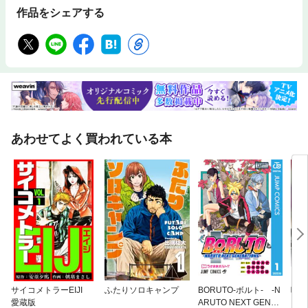
作品をシェアする
あわせてよく買われている本
サイコメトラーEIJI
ふたりソロキャンプ
BORUTO-ボルト- -N
嘘喰
愛蔵版
ARUTO NEXT GENER