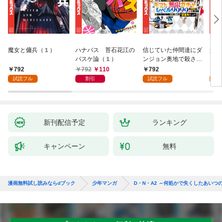
魔女と傭兵（１）
ハナバス 苔石花江の
信じていた仲間達にダ
追放
バスケ論（１）
ンジョン奥地で殺され
『自
かけたがギフト『無限
領地
792
792
110
792
7
ガチャ』でレベル９９
強の
試読フル
割引
試読フル
試
９９の仲間達を手に入
～最
れて元パーティーメン
で始
バーと世界に復讐＆
拓ス
『ざまぁ！』します！
（１
（１）
新刊配信予定
ランキング
キャンペーン
無料
漫画無料試し読みならdブック
少年マンガ
D・N・A2 ～何処かで失くしたあいつ