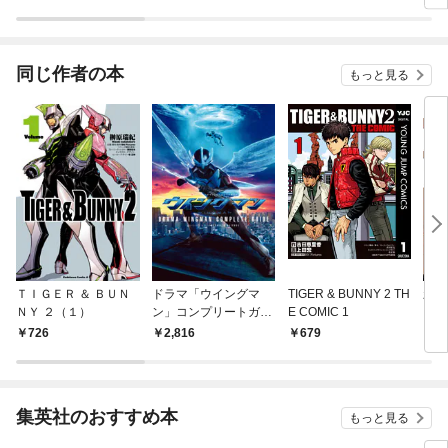
ATIONS-
同じ作者の本
もっと見る
ＴＩＧＥＲ ＆ ＢＵＮ
ドラマ「ウイングマ
TIGER & BUNNY 2 TH
新装
ＮＹ ２（１）
ン」コンプリートガイ
E COMIC 1
ＢＵ
ド
726
2,816
679
9
集英社のおすすめ本
もっと見る