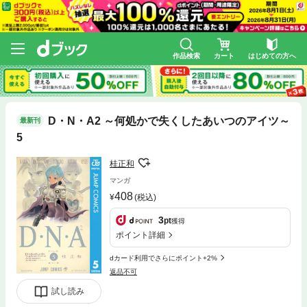
作品検索
カート
はじめての方へ
D・N・A2 ～何処かで失くしたあいつのアイツ～
最新刊
5
桂正和
マンガ
408
(税込)
3
pt
獲得
ポイント詳細
dカード利用でさらにポイント+2%
返品不可
試し読み