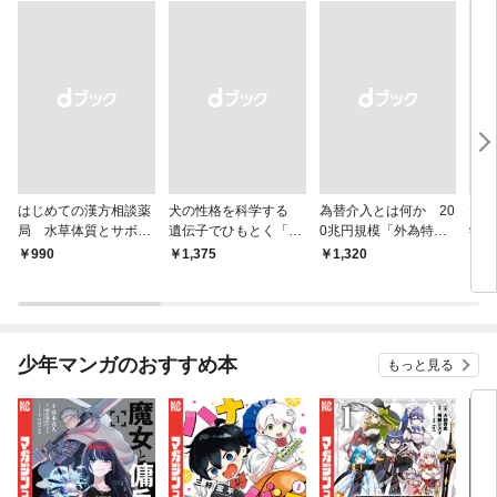
はじめての漢方相談薬
犬の性格を科学する
為替介入とは何か 20
大江
局 水草体質とサボテ
遺伝子でひもとく「最
0兆円規模「外為特
学と
ン体質
良の友」の進化
会」が生まれた謎
から
￥990
￥1,375
￥1,320
￥1,
少年マンガのおすすめ本
もっと見る