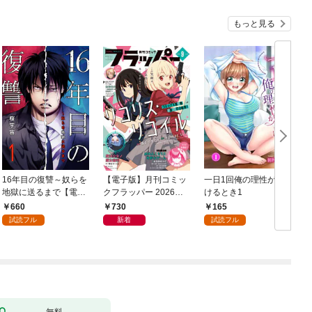
もっと見る
16年目の復讐～奴らを
【電子版】月刊コミッ
一日1回俺の理性が負
地獄に送るまで【電子
クフラッパー 2026年9
けるとき1
か
単行本版】１
月号
660
730
165
試読フル
新着
試読フル
無料