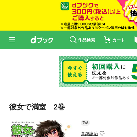
作品検索
カート
彼女で満室 2巻
完結
真鍋譲治