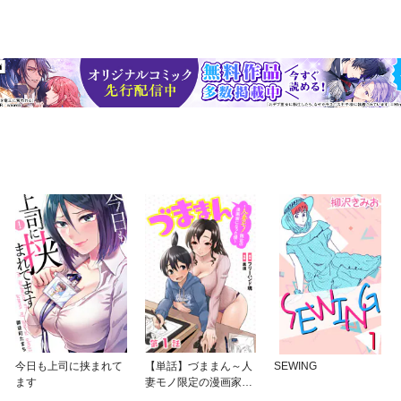
今日も上司に挟まれて
【単話】づままん～人
SEWING
ます
妻モノ限定の漫画家に
なった僕～