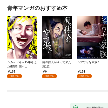
青年マンガのおすすめ本
シカケドキ～15年考え
前の住人がやって来た
シアワセな家族１
た復讐計画～１
第1話
165
0
154
試読フル
試読フル
試読フル
新刊配信予定