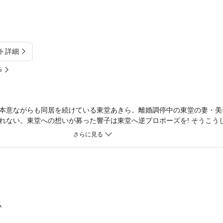
ト詳細
%
本意ながらも同居を続けている東堂あきら。離婚調停中の東堂の妻・美
れない。東堂への想いが募った響子は東堂へ逆プロポーズを! そうこう
出して…! 男と女がひとつの部屋でイロイロ入り乱れる第２巻!!
ス