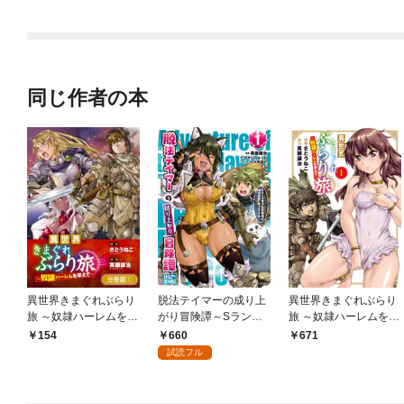
に、大成した弟子たち
で、優秀な人材を増や
が俺を放ってくれない
していたら、最強領地
件～(話売り)
になってた～
同じ作者の本
異世界きまぐれぶらり
脱法テイマーの成り上
異世界きまぐれぶらり
旅 ～奴隷ハーレムを添
がり冒険譚～Sランク
旅 ～奴隷ハーレムを添
えて～【分冊版】 1巻
美少女冒険者が俺の獣
えて～ 1巻
660
154
671
魔になっテイマす～ T
試読フル
HE COMIC 1