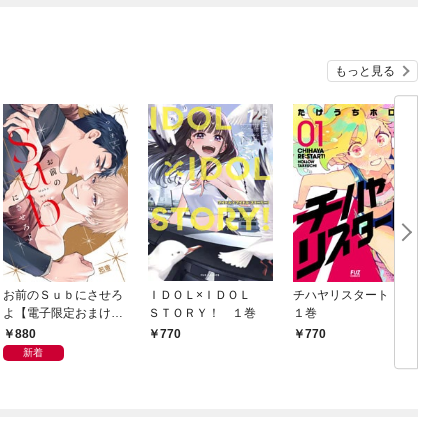
もっと見る
お前のＳｕｂにさせろ
ＩＤＯＬ×ＩＤＯＬ
チハヤリスタート！
よ【電子限定おまけ付
ＳＴＯＲＹ！ １巻
１巻
き】
880
770
770
新着