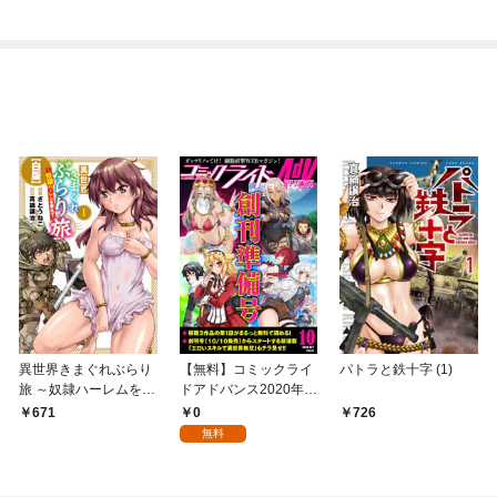
異世界きまぐれぶらり
【無料】コミックライ
パトラと鉄十字 (1)
旅 ～奴隷ハーレムを添
ドアドバンス2020年1
えて～【白版】 1巻
0月創刊準備号(vol.01)
0
671
726
無料