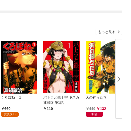
ガチャ』でレベル９９
９９の仲間達を手に入
れて元パーティーメン
バーと世界に復讐＆
『ざまぁ！』します！
もっと見る
くろぼね １
パトラと鉄十字 キスカ
天の神々たち
連載版 第1話
660
440
132
110
試読フル
割引