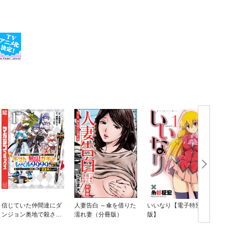
信じていた仲間達にダ
人妻告白 ～傘を借りた
いいなり【電子特別
ンジョン奥地で殺され
濡れ妻（分冊版）
版】
かけたがギフト『無限