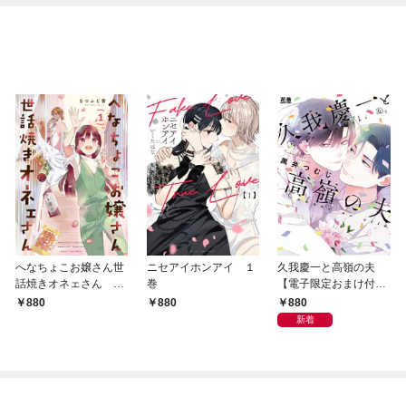
へなちょこお嬢さん世
ニセアイホンアイ １
久我慶一と高嶺の夫
話焼きオネェさん １
巻
【電子限定おまけ付
巻
き】
880
880
880
新着