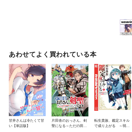
あわせてよく買われている本
甘井さんは冷たくて甘
片田舎のおっさん、剣
転生貴族、鑑定スキル
い【単話版】
聖になる～ただの田舎
で成り上がる ～弱小
の剣術師範だったの
領地を受け継いだの