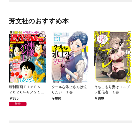
芳文社のおすすめ本
週刊漫画ＴＩＭＥＳ
クールな氷上さんは迫
うちこもり妻はコスプ
２０２６年８／２１・
りたい １巻
レ配信者 １巻
２８合併号
385
880
880
新着