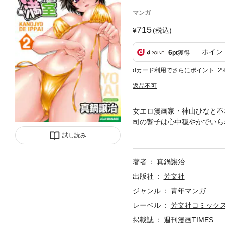
マンガ
715
(税込)
ポイン
6
pt
獲得
dカード利用でさらにポイント+2
返品不可
女エロ漫画家・神山ひなと不
司の響子は心中穏やかでいら
ひながマンションを出ると言い
試し読み
著者
真鍋譲治
出版社
芳文社
ジャンル
青年マンガ
レーベル
芳文社コミック
掲載誌
週刊漫画TIMES