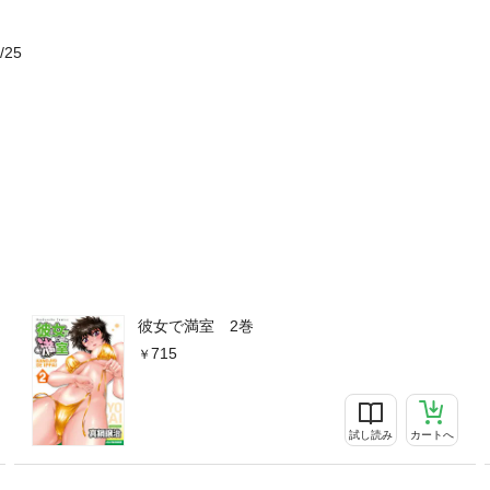
/25
彼女で満室 2巻
715
試し読み
カートへ