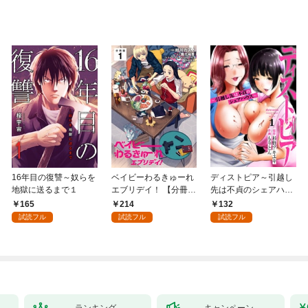
16年目の復讐～奴らを
ベイビーわるきゅーれ
ディストピア～引越し
地獄に送るまで１
エブリデイ！ 【分冊
先は不貞のシェアハウ
版】 1
ス～１
165
214
132
試読フル
試読フル
試読フル
ランキング
キャンペーン