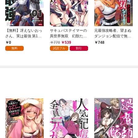
【無料】冴えないおっ
サキュバステイマーの
元最強攻略者、望まぬ
さん、実は最強 第1話
異世界無双 幻獣たち
ダンジョン配信で無双
【単話版】
の血を引く最強のサキ
してしまう～コーチの
0
770
539
748
ュバスとはじめる魔族
依頼をしてきたのは大
無料
試読フル
割引
領開拓（コミック） 1
人気アイドルでした～
（1）