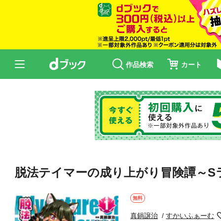
作品検索
カート
脱法テイマーの成り上がり冒険譚～Sラン
無料
真鍋譲治
すかいふぁーむ