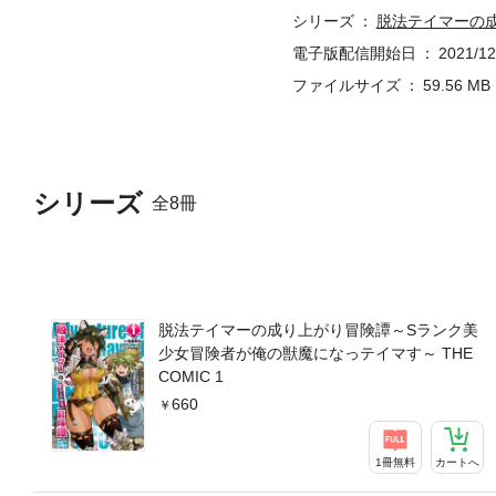
シリーズ
脱法テイマーの成
電子版配信開始日
2021/12
ファイルサイズ
59.56 MB
シリーズ
全8冊
脱法テイマーの成り上がり冒険譚～Sランク美
少女冒険者が俺の獣魔になっテイマす～ THE
COMIC 1
660
1冊無料
カートへ