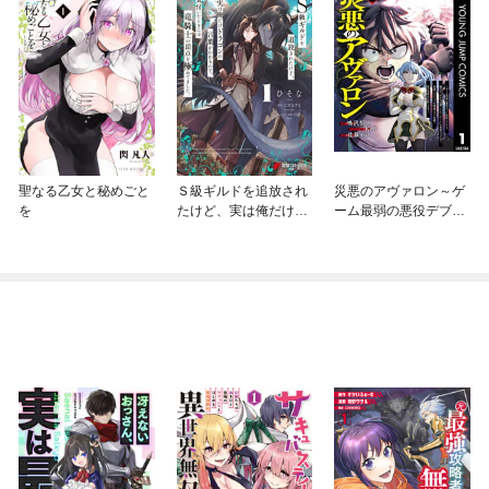
聖なる乙女と秘めごと
Ｓ級ギルドを追放され
災悪のアヴァロン～ゲ
を
たけど、実は俺だけド
ーム最弱の悪役デブに
ラゴンの言葉がわかる
転移したけど、俺だ
ので、気付いたときに
け“やせれば強くてニュ
は竜騎士の頂点を極め
ーゲーム”な世界だった
てました。
ので、最速レベルアッ
プ＆破滅フラグ回避で
影の英雄を目指します
～