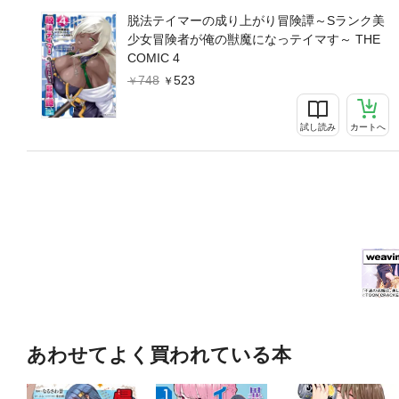
脱法テイマーの成り上がり冒険譚～Sランク美
少女冒険者が俺の獣魔になっテイマす～ THE
COMIC 4
748
523
試し読み
カートへ
あわせてよく買われている本