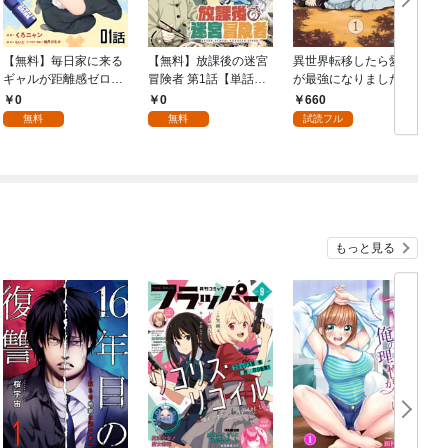
【無料】毎日家に来る
【無料】放課後の迷宮
異世界転移したら愛犬
ギャルが距離感ゼロで
冒険者 第1話【単話
が最強になりました ～
喚
も優しくない 第1話
版】
シルバーフェンリルと
0
0
660
【単話版】
俺が異世界暮らしを始
無料
無料
試読フル
めたら～ THE COMIC
1【電子限定もふもふ
特典付き】
もっと見る