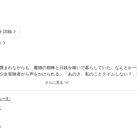
ト詳細
%
蔑まれながらも、魔物の相棒と日銭を稼いで暮らしていた。なんとか一
少女冒険者から声をかけられる。「あのさ、私のことテイムしない？」
ここから彼の成り上がりが始まる……。強い女の子たちをテイムして最
!!WEBコミック誌「コミックライドアドバンス 2021年5月号～7月号、
を収録しています。
ぁーむ
社
ス