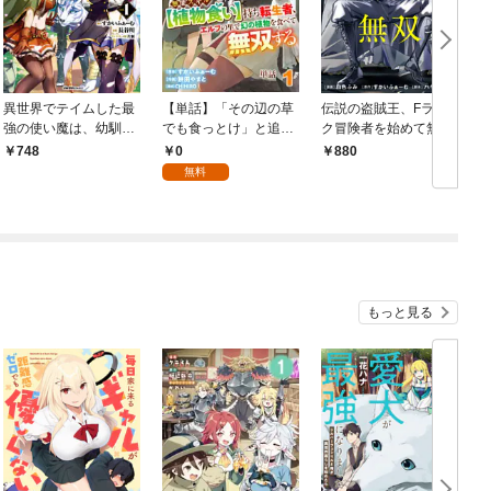
異世界でテイムした最
【単話】「その辺の草
伝説の盗賊王、Fラン
強の使い魔は、幼馴染
でも食っとけ」と追放
ク冒険者を始めて無双
の美少女でした(１)
された無能スキル【植
する 裏社会最強の存在
0
748
880
物食い】持ち転生者、
は表の世界でも最強で
無料
エルフの里で幻の植物
した (1)
を食べて無双する1
もっと見る