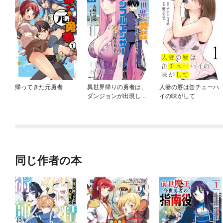
帰ってきた元勇者
異世界帰りの勇者は、
人妻の唇は缶チューハ
ダンジョンが出現した
イの味がして
現実世界で、インフル
エンサーになって金を
稼ぎます！
同じ作者の本