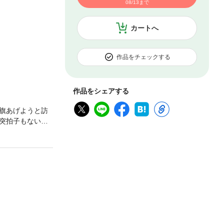
08/13まで
カートへ
作品をチェックする
作品をシェアする
旗あげようと訪
突拍子もない提
強パーティを作
9月号、10月