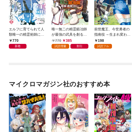
エルフに育てられて人
唯一無二の精霊鍛冶師
前世魔王、今世勇者の
類唯一の精霊術師にな
が最強の武具を創るま
指南役 ～生まれ変わっ
りました～世間知らず
で～ドワーフの鍛冶と
た転生魔王は衰退した
770
770
385
198
の最強冒険者、無自覚
エルフの魔法を極めた
世界で新たな勇者を教
新着
試読増量
割引
試読フル
なまま人間社会で無双
最強ハーフエルフは、
育する～【単話版】(1)
する～ 1巻
無自覚なまま無双する
～ 1巻
マイクロマガジン社のおすすめ本