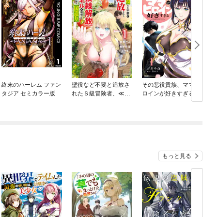
終末のハーレム ファン
壁役など不要と追放さ
その悪役貴族、ママヒ
タジア セミカラー版
れたＳ級冒険者、≪奴
ロインが好きすぎる
隷解放≫スキルを駆使
して史上最強の国造り
もっと見る