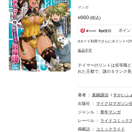
マンガ
660
(税込)
ポイン
6
pt
獲得
dカード利用でさらにポイント+2
返品不可
テイマーのリントは劣等職と
れた王都で、謎のＳランク美
案に面食らうリント。しかし
る、法律スレスレの冒険譚開幕
号」同単話版1話～5話まで
著者
真鍋譲治
すかいふ
出版社
マイクロマガジン
ジャンル
青年マンガ
レーベル
ライドコミック
掲載誌
コミックライド