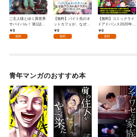
ご主人様とゆく異世界
【無料】バイト先のネ
【無料】コミックライ
サバイバル！ 第1話
ットカフェが、なぜか
ドアドバンス2020年1
【単話版】
クラスの美少女たちの
0月創刊準備号(vol.01)
0
0
0
溜まり場になった件。
無料
無料
無料
第1話【単話版】
青年マンガのおすすめ本