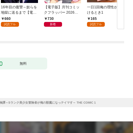
16年目の復讐～奴らを
【電子版】月刊コミッ
一日1回俺の理性が負
地獄に送るまで【電子
クフラッパー 2026年9
けるとき1
か
単行本版】１
月号
660
730
165
試読フル
新着
試読フル
無料
譚～Sランク美少女冒険者が俺の獣魔になっテイマす～ THE COMIC 1