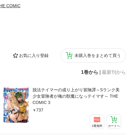
 COMIC
お気に入り登録
未購入巻をまとめて買う
1巻から
|
最新刊から
脱法テイマーの成り上がり冒険譚～Sランク美
少女冒険者が俺の獣魔になっテイマす～ THE
COMIC 3
737
1冊無料
カートへ