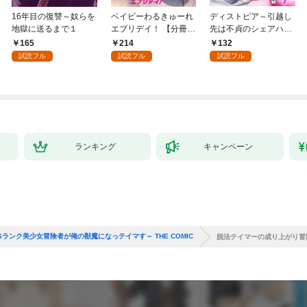
16年目の復讐～奴らを
ベイビーわるきゅーれ
ディストピア～引越し
地獄に送るまで１
エブリデイ！ 【分冊
先は不貞のシェアハウ
版】 1
ス～１
165
214
132
試読フル
試読フル
試読フル
ランキング
キャンペーン
ンク美少女冒険者が俺の獣魔になっテイマす～ THE COMIC
脱法テイマーの成り上がり冒険