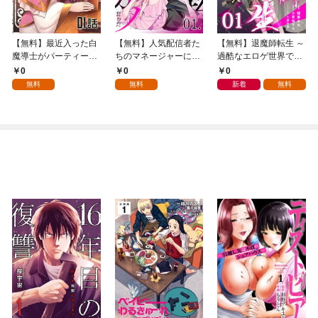
【無料】最近入った白
【無料】人気配信者た
【無料】退魔師転生 ～
魔導士がパーティーク
ちのマネージャーにな
過酷なエロゲ世界でキ
ラッシャーで、俺の異
ったら、全員元カノだ
ツネ顔の関西弁な性悪
0
0
0
世界冒険者生活が崩壊
った 第1話【単話版】
男はどないすりゃええ
無料
無料
新着
無料
の危機な件について 第
ですか？～ 第1話【単
1話【単話版】
話版】