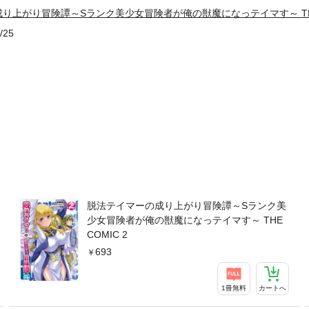
り上がり冒険譚～Sランク美少女冒険者が俺の獣魔になっテイマす～ THE
/25
脱法テイマーの成り上がり冒険譚～Sランク美
少女冒険者が俺の獣魔になっテイマす～ THE
COMIC 2
693
1冊無料
カートへ