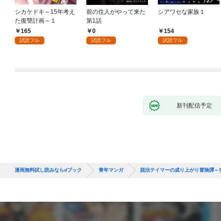
シカケドキ～15年考え
前の住人がやって来た
シアワセな家族１
た復讐計画～１
第1話
165
0
154
試読フル
試読フル
試読フル
新刊配信予定
漫画無料試し読みならdブック
青年マンガ
脱法テイマーの成り上がり冒険譚～Sラ