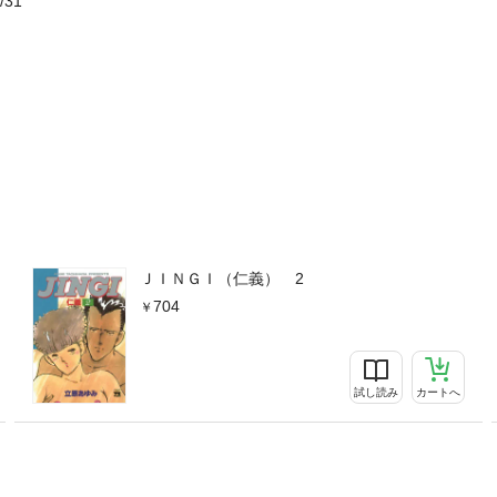
/31
ＪＩＮＧＩ（仁義） 2
704
試し読み
カートへ