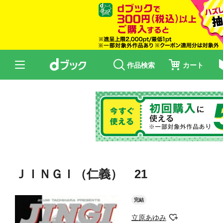
作品検索
カート
ＪＩＮＧＩ（仁義） 21
完結
立原あゆみ