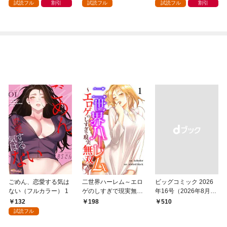
～(話売り) #1
試読フル
割引
試読フル
試読フル
割引
ごめん、恋愛する気は
二世界ハーレム～エロ
ビッグコミック 2026
ない（フルカラー） 1
ゲのしすぎで現実無双
年16号（2026年8月7
～１
日発売）
132
198
￥510
試読フル