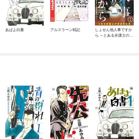
あばよ白書
アルスラーン戦記
しょせん他人事ですか
ら ～とある弁護士の本
音の仕事～［ばら売
り］［黒蜜］