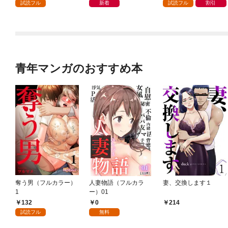
試読フル
新着
試読フル
割引
青年マンガのおすすめ本
奪う男（フルカラー）
人妻物語（フルカラ
妻、交換します１
1
ー）01
132
0
214
試読フル
無料