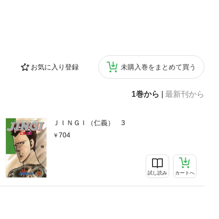
お気に入り登録
未購入巻をまとめて買う
1巻から
|
最新刊から
ＪＩＮＧＩ（仁義） 3
704
試し読み
カートへ