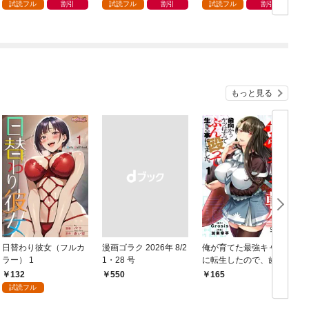
試読フル
割引
試読フル
割引
試読フル
割引
もっと見る
日替わり彼女（フルカ
漫画ゴラク 2026年 8/2
俺が育てた最強キャラ
ラー） 1
1・28 号
に転生したので、歯向
かうヤツはすべてぶん
132
￥550
165
￥
殴って生きる事にしま
試読フル
した。１