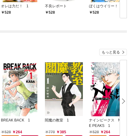
オレは力だ！ 1
不良レポート
ぼくはウイリー！ 1
A
528
528
528
もっと見る
BREAK BACK 1
閻魔の教室 1
ナインピークス NIN
E PEAKS 1
1
528
264
770
385
528
264