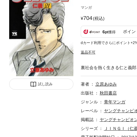
マンガ
704
(税込)
ポイン
6
pt
獲得
dカード利用でさらにポイント+2
返品不可
裏社会を熱く生きる仁と義郎
著者
立原あゆみ
試し読み
出版社
秋田書店
ジャンル
青年マンガ
レーベル
ヤングチャンピ
掲載誌
ヤングチャンピオ
シリーズ
ＪＩＮＧＩ（仁