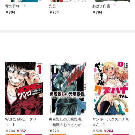
青の群れ 1
先公
あばよ白書 1
704
704
704
WORST外伝 グリ
勇者殺しの元暗殺者。
ヤンキーJKクズハナち
コ 1
～無職のおっさんから
ゃん 1
始まるセカンドライフ
704
352
220
528
264