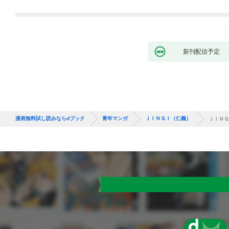
新刊配信予定
漫画無料試し読みならdブック
青年マンガ
ＪＩＮＧＩ（仁義）
ＪＩＮＧ