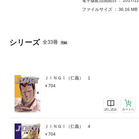
電子版配信開始日
2017/12
ファイルサイズ
36.16 MB
シリーズ
全33冊
完結
ＪＩＮＧＩ（仁義） 1
704
試し読み
カートへ
ＪＩＮＧＩ（仁義） 4
704