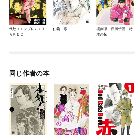
代紋＜エンブレム＞Ｔ
仁義 零
復刻版 疾風伝説 特
ＡＫＥ２
攻の拓
同じ作者の本