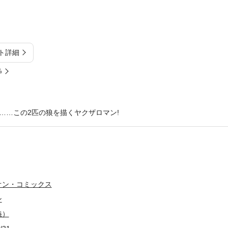
ト詳細
%
……この2匹の狼を描くヤクザロマン!
オン・コミックス
ン
義）