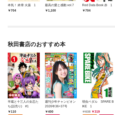
本気！ 終章 火薬 1
最高の愛と感動 vol.7
Red Data Book 赤 1
704
1,100
704
秋田書店のおすすめ本
半蔵と十三人の女忍た
週刊少年チャンピオン
弱虫ペダル SPARE B
ち(話売り) #1
2026年36+37号
IKE 1
110
400
638
319